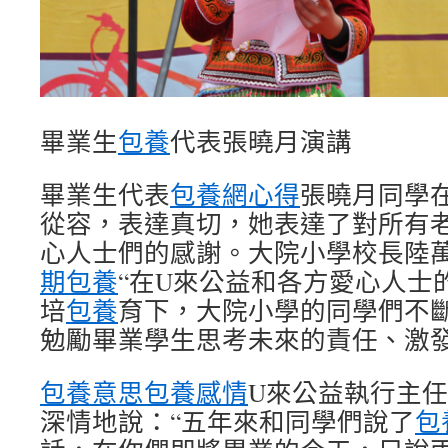
畢業生
包養
代表張曉月演講
畢業生代表
包養網心得
張曉月同學
從容，表達真切，她表達了對所有
心人士們的感謝。大院小學校長陸
期包養
“在U來公益和各方愛心人士
培
包養
育下，大院小學的同學們不
勉勵畢業學生思考未來的責任、激
包養意思
包養感情
U來公益執行主任
深情地說：“五年來和同學們說了
包