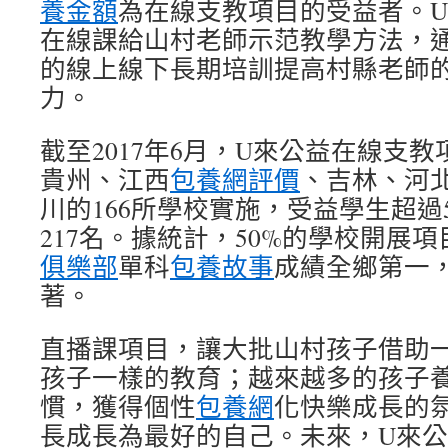
養金額
為在線支教項目的受益者。
在線課給山村老師示范教學方法，
的線上線下長期培訓提高村縣老師
力。
截至2017年6月，U來公益在線支
貴州、江西
包養網評價
、吉林、河
川的166所學校實施，受益學生超過5
217名。據統計，50%的學校開展
俱樂部
單科
包養故事
成績全鄉第一
著。
直播課項目，讓大批山村孩子借助
孩子一樣的教育；越來越多的孩子
慣，獲得個性
包養網
化快樂成長的
長成長為最好的自己。未來，U來公