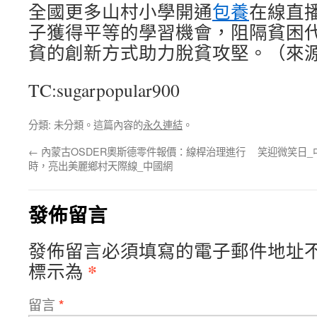
全國更多山村小學開通
包養
在線直
子獲得平等的學習機會，阻隔貧困
貧的創新方式助力脫貧攻堅。（來
TC:sugarpopular900
分類: 未分類。這篇內容的
永久連結
。
←
內蒙古OSDER奧斯德零件報價：線桿治理進行
笑迎微笑日_
時，亮出美麗鄉村天際線_中國網
發佈留言
發佈留言必須填寫的電子郵件地址
*
標示為
留言
*