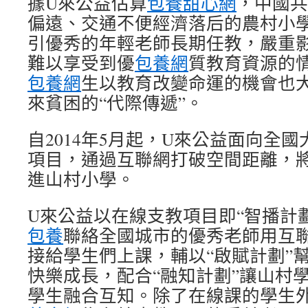
據U來公益估算
包養甜心網
，中國共
偏遠、交通不便經濟落后的農村小
引優秀的年輕老師長期任教，嚴重
難以享受到優
包養網
質教育資源的
包養網
生以教育改變命運的機會也
來貧困的“代際傳遞”。
自2014年5月起，U來公益面向全
項目，通過互聯網打破空間距離，
進山村小學。
U來公益以在線支教項目即“智播計
包養
聯絡全國城市的優秀老師用互
接給學生們上課，輔以“啟賦計劃”
快樂成長，配合“融知計劃”讓山村
學生融合互知。除了在線課的學生