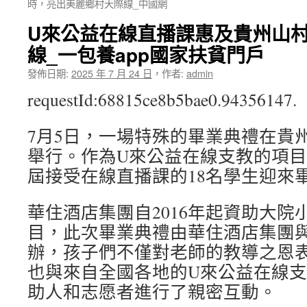
時，亮出美麗鄉村天際線_中國網
U來公益在線直播課惠及貴州山村
線_一包養app國家扶貧門戶
發佈日期:
2025 年 7 月 24 日
，
作者:
admin
requestId:68815ce8b5bae0.94356147.
7月5日，一場特殊的畢業典禮在貴
舉行。作為U來公益在線支教的項
屆接受在線直播課的18名學生迎來
華住酒店集團自2016年起資助大院
目，此次畢業典禮由華住酒店集團
辦，孩子們不僅對老師的教導之恩
也與來自全國各地的U來公益在線
助人和志愿者進行了親密互動。