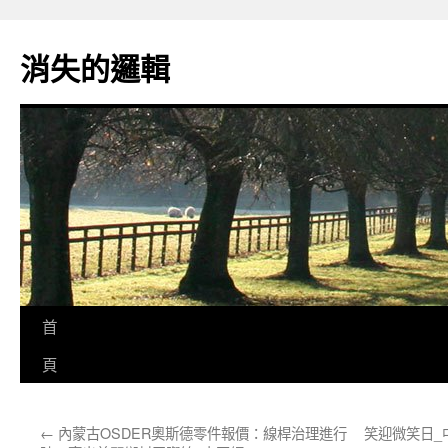
跳
至
消失的邏輯
主
要
內
容
首
頁
←
內蒙古OSDER奧斯德零件報價：線桿治理進行
笑迎微笑日_