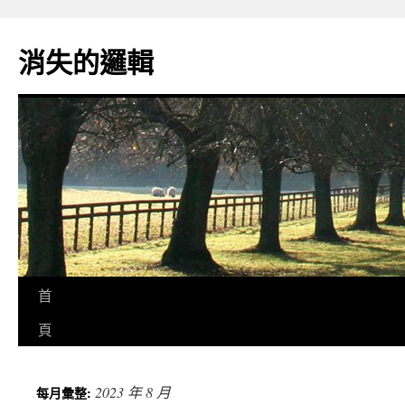
跳
至
消失的邏輯
主
要
內
容
首
頁
2023 年 8 月
每月彙整: