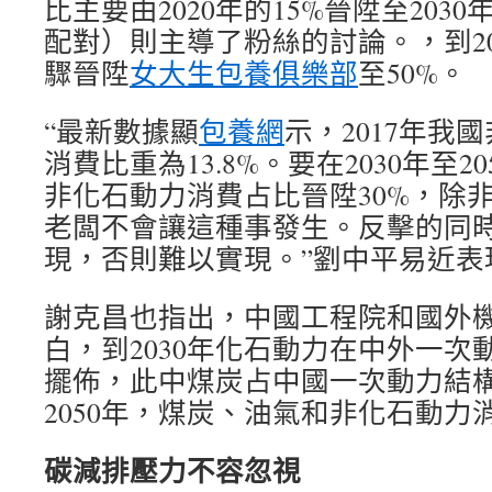
比主要由2020年的15%晉陞至2030
配對）則主導了粉絲的討論。，到20
驟晉陞
女大生包養俱樂部
至50%。
“最新數據顯
包養網
示，2017年我
消費比重為13.8%。要在2030年至2
非化石動力消費占比晉陞30%，除
老闆不會讓這種事發生。反擊的同
現，否則難以實現。”劉中平易近表
謝克昌也指出，中國工程院和國外
白，到2030年化石動力在中外一次
擺佈，此中煤炭占中國一次動力結構
2050年，煤炭、油氣和非化石動力
碳減排壓力不容忽視