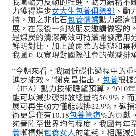
我國動力反動的推進，動力結構不
力獲得進步
女大生包養俱樂部
、動
持，加之非化石
包養情婦
動力經濟
展，在最後一刻被朋友邀請做客的
是煤炭的清潔高效可持續開發應用
鮮明對比，加上萬雨柔的雄辯和葉
我國可以實現對國際社會的碳減排
“今朝來看，我國低碳化過程中的重
進步能效。”謝克昌指出，
包養
根據
（IEA）動力技術瞻望預算，2010年
能可以減少碳排放總量的56.9%，
展可再生動力僅能減排22.9%，碳捕
術更是僅有10.18
包養管道
%的貢獻
夠晉陞至世界均勻程度，我國每年至
養
噸標煤
包養女人
的能耗，相應減