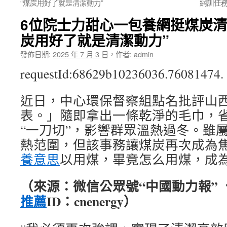
“煤炭用好了就是清潔動力”
網訓任務
6位院士力甜心一包養網挺煤炭清
炭用好了就是清潔動力”
發佈日期:
2025 年 7 月 3 日
，
作者:
admin
requestId:68629b10236036.76081474.
近日，中心環保督察組點名批評山
表。」隨即拿出一條乾淨的毛巾，
“一刀切”，影響群眾溫熱過冬。雖
熱范圍，但該事務讓煤炭再次成為
養意思
以用煤，畢竟怎么用煤，成
（來源：微信公眾號“中國動力報”
推薦
ID：cnenergy）