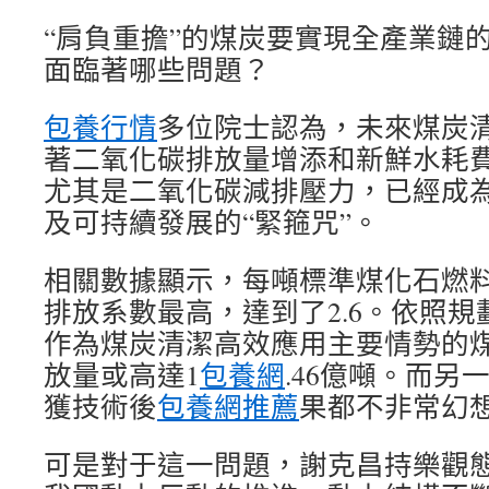
“肩負重擔”的煤炭要實現全產業鏈
面臨著哪些問題？
包養行情
多位院士認為，未來煤炭
著二氧化碳排放量增添和新鮮水耗
尤其是二氧化碳減排壓力，已經成
及可持續發展的“緊箍咒”。
相關數據顯示，每噸標準煤化石燃
排放系數最高，達到了2.6。依照規劃
作為煤炭清潔高效應用主要情勢的
放量或高達1
包養網
.46億噸。而另
獲技術後
包養網推薦
果都不非常幻
可是對于這一問題，謝克昌持樂觀