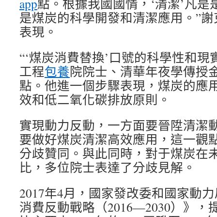
app
點。根據我國國情，‘清潔’凡是
是煤炭的科學開發和清潔應用。”謝
表現。
“‘煤炭消費替換’口號的科學性和現
工程
包養
院院士、清華年夜學傳授
點。他進一個步驟表現，煤炭的應
效和低二氧化碳排放原則。
實現動力反動，一方面要晉陞清潔
要做好煤炭清潔高效應用，這一觀
分歧贊同。與此同時，對于煤炭在
比，多位院士表達了分歧見解。
2017年4月，國家發改委和國家動
消費反動戰略（2016—2030）》