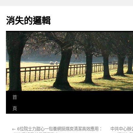
跳
至
消失的邏輯
主
要
內
容
首
頁
←
6位院士力甜心一包養網挺煤炭清潔高效應用：
中共中心辦