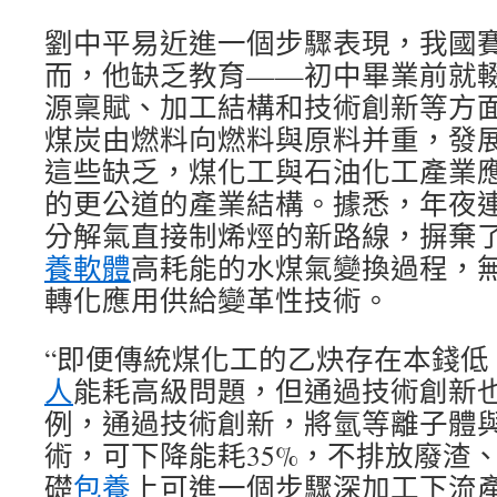
劉中平易近進一個步驟表現，我國
而，他缺乏教育——初中畢業前就
源稟賦、加工結構和技術創新等方
煤炭由燃料向燃料與原料并重，發
這些缺乏，煤化工與石油化工產業
的更公道的產業結構。據悉，年夜
分解氣直接制烯烴的新路線，摒棄
養軟體
高耗能的水煤氣變換過程，
轉化應用供給變革性技術。
“即便傳統煤化工的乙炔存在本錢低
人
能耗高級問題，但通過技術創新也
例，通過技術創新，將氫等離子體
術，可下降能耗35%，不排放廢渣
礎
包養
上可進一個步驟深加工下流