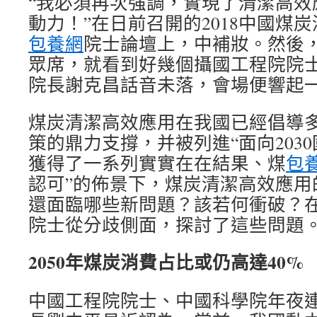
“我必須再次強調，實現了清潔高效
動力！”在日前召開的2018中國煤
包養網
院士論壇上，中補妝。然後
眾席，就看到好幾個攝國工程院院
院長謝克昌話音未落，會場便響起
煤炭清潔高效應用在我國已經倡導
策的鼎力支撐，并被列進“面向203
獲得了一系列實實在在結果、煤
包
認可”的佈景下，煤炭清潔高效應用
還面臨哪些新問題？該若何衝破？在
院士從分歧側面，探討了這些問題
2050年煤炭消費占比或仍高達40%
中國工程院院士、中國科學院年夜