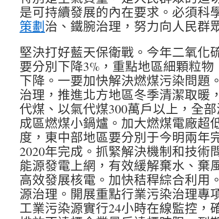
是可持續發展的內在要求。必須科
策劃
治、鐵腕治理，努力向人民群
堅決打好藍天保衛戰。今年二氧化
要分別下降3%，重點地區細顆粒物（
下降。一要加快解決燃煤污染問題
治理，推進北方地區冬季清潔取暖
代煤、以氣代煤300萬戶以上，全
成區燃煤小鍋爐。加大燃煤電廠超
度，東中部地區要分別于今明兩年
2020年完成。抓緊解決機制和技術
能源發電上網，有效緩解棄水、棄
高效發展核電。加快秸稈綜合利用
源治理。開展重點行業污染治理專
工業污染源實行24小時在線監控，