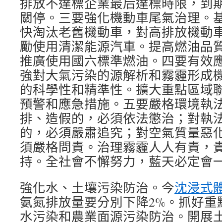
排放不達標企業最后達標時限，到
關停。三要強化機動車尾氣治理。
快淘汰老舊機動車，對高排放機動
勵使用清潔能源汽車。提高燃油品
推廣使用國六標準燃油。四要有效
強對大氣污染的源解析和霧霾形成
的科學性和精準性。擴大重點區域
預警和應急措施。五要嚴格環境執
排、造假的，必須依法懲治；對執
的，必須嚴肅追究；對空氣質量惡
須嚴格問責。治理霧霾人人有責，
持。全社會不懈努力，藍天必定會
強化水、土壤污染防治。今
沈浸式
氨氮排放量要分別下降2%。抓好重
水污染和農業面源污染防治。開展