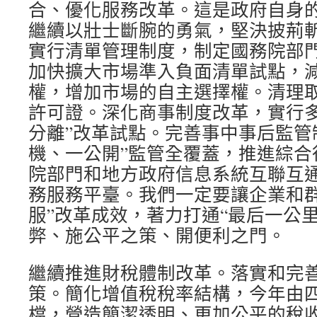
合、優化服務改革。這是政府自身
繼續以壯士斷腕的勇氣，堅決披荊
實行清單管理制度，制定國務院部
加快擴大市場準入負面清單試點，
權，增加市場的自主選擇權。清理
許可證。深化商事制度改革，實行多
分離”改革試點。完善事中事后監管
機、一公開”監管全覆蓋，推進綜合
院部門和地方政府信息系統互聯互
務服務平臺。我們一定要讓企業和群
服”改革成效，著力打通“最后一公
弊、施公平之策、開便利之門。
繼續推進財稅體制改革。落實和完
策。簡化增值稅稅率結構，今年由
檔，營造簡潔透明、更加公平的稅