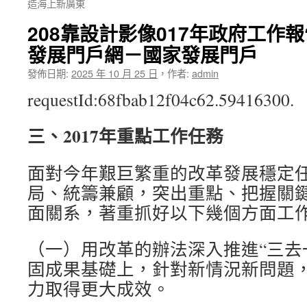
造海上新廣東
208靠設計影像017年政府工作
發展門戶網－國家發展門戶
發佈日期:
2025 年 10 月 25 日
，
作者:
admin
requestId:68fbab12f04c62.59416300.
三、2017年重點工作任務
面對今年艱巨繁重的改革發展穩定
局、統籌兼顧，突出重點、把握關
面關系，著重抓好以下幾個方面工
（一）用改革的辦法深入推進“三去
固成果基礎上，針對新情況新問題
力取得更大成效。