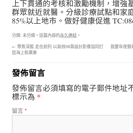
上下貫通的考核和激勵機制，增強
群眾就近就醫。分級診療試點和家
85%以上地市。做好健康促進 TC:08desi
分類: 未分類。這篇內容的
永久連結
。
←
聚焦深藍 走在前列 以高效08靠設計影像協同打
我要年夜聲
造海上新廣東
發佈留言
發佈留言必須填寫的電子郵件地址
*
標示為
留言
*