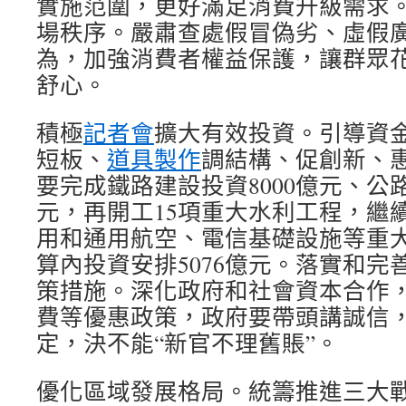
實施范圍，更好滿足消費升級需求
場秩序。嚴肅查處假冒偽劣、虛假
為，加強消費者權益保護，讓群眾
舒心。
積極
記者會
擴大有效投資。引導資
短板、
道具製作
調結構、促創新、
要完成鐵路建設投資8000億元、公路
元，再開工15項重大水利工程，繼
用和通用航空、電信基礎設施等重
算內投資安排5076億元。落實和完
策措施。深化政府和社會資本合作
費等優惠政策，政府要帶頭講誠信
定，決不能“新官不理舊賬”。
優化區域發展格局。統籌推進三大戰