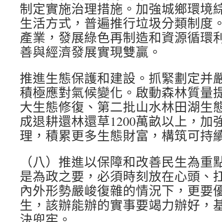
制定實施治理措施。加強城鄉環境
生活方式，普遍推行垃圾分類制度
產業，發展綠色再制造和資源循環
善與經濟發展實現雙贏。
推進生態保護和建設。抓緊劃定并
積極應對氣候變化。啟動森林質量
大生態修復、第二批山水林田湖生
成退耕還林還草1200萬畝以上，加
理，積累更多生態財富，構筑可持
（八）推進以保障和改善民生為重
是為政之要，必須時刻放在心頭、
內外形勢嚴峻復雜的情況下，更要
生，該辦能辦的實事要竭力辦好，
決兜牢。