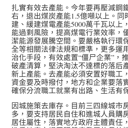
扎實有效去產能。今年要再壓減鋼鐵產
右，退出煤炭產能1.5億噸以上。同
建、緩建煤電產能5000萬千瓦以上
能過剩風險，提高煤電行業效率，
潔能源發展騰空間。要嚴格執行環
全等相關法律法規和標準，更多運
治化手段，有效處置“僵尸企業”，
破產清算，堅決淘汰不達標的落后
新上產能。去產能必須安置好職工
資金要及時撥付，地方和企業要落
確保分流職工就業有出路、生活有
因城施策去庫存。目前三四線城市
多，要支持居民自住和進城人員購
居住屬性，落實地方政府主體責任