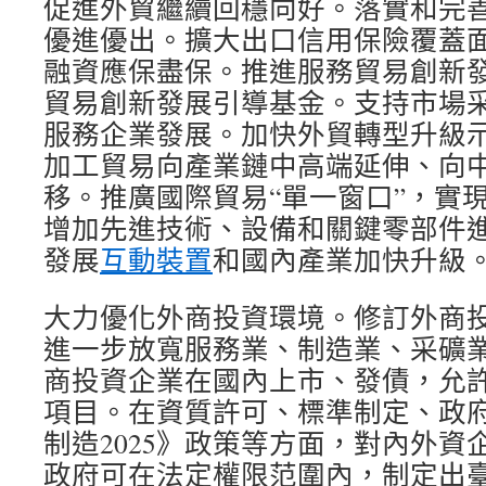
促進外貿繼續回穩向好。落實和完
優進優出。擴大出口信用保險覆蓋
融資應保盡保。推進服務貿易創新
貿易創新發展引導基金。支持市場
服務企業發展。加快外貿轉型升級
加工貿易向產業鏈中高端延伸、向
移。推廣國際貿易“單一窗口”，實
增加先進技術、設備和關鍵零部件
發展
互動裝置
和國內產業加快升級
大力優化外商投資環境。修訂外商
進一步放寬服務業、制造業、采礦
商投資企業在國內上市、發債，允
項目。在資質許可、標準制定、政
制造2025》政策等方面，對內外資
政府可在法定權限范圍內，制定出