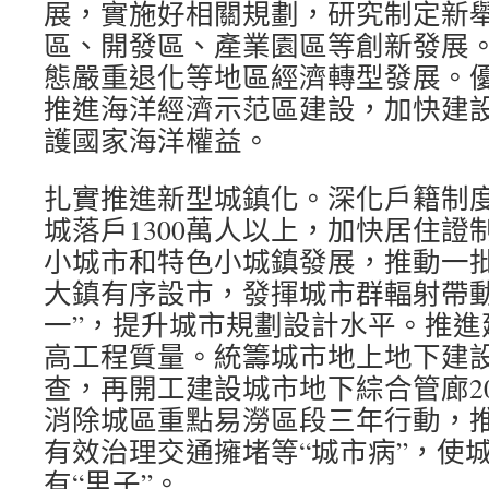
展，實施好相關規劃，研究制定新
區、開發區、產業園區等創新發展
態嚴重退化等地區經濟轉型發展。
推進海洋經濟示范區建設，加快建
護國家海洋權益。
扎實推進新型城鎮化。深化戶籍制
城落戶1300萬人以上，加快居住證
小城市和特色小城鎮發展，推動一
大鎮有序設市，發揮城市群輻射帶動
一”，提升城市規劃設計水平。推進
高工程質量。統籌城市地上地下建
查，再開工建設城市地下綜合管廊20
消除城區重點易澇區段三年行動，
有效治理交通擁堵等“城市病”，使城
有“里子”。