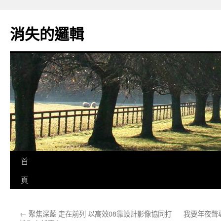
跳
至
消失的邏輯
主
要
內
容
首
頁
←
聚焦深藍 走在前列 以高效08靠設計影像協同打
我要年夜聲