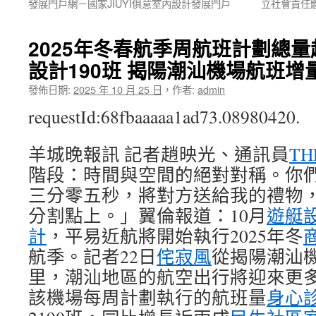
發展門戶網－國家JIUYI俱意室內設計發展門戶
立社會責任體
2025年冬春航季周航班計劃總量超
設計190班 揭陽潮汕機場航班增
發佈日期:
2025 年 10 月 25 日
，
作者:
admin
requestId:68fbaaaaa1ad73.08980420.
羊城晚報訊 記者趙映光、通訊員
TH
階段：時間與空間的絕對對稱。你
三分零五秒，將對方送給我的禮物
分割點上。」翼倫報道：10月
遊艇
計
，平易近航將開始執行2025年冬
航季。記者22日
侘寂風
從揭陽潮汕
里，潮汕地區的航空出行將迎來更
該機場每周計劃執行的航班量
身心