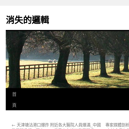
跳
至
消失的邏輯
主
要
內
容
首
頁
←
天津塘沽港口爆炸 附近各大醫院人員爆滿_中國
專家媒體剖析