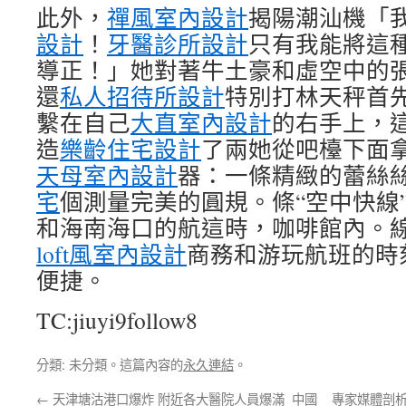
此外，
禪風室內設計
揭陽潮汕機「
設計
！
牙醫診所設計
只有我能將這
導正！」她對著牛土豪和虛空中的
還
私人招待所設計
特別打林天秤首
繫在自己
大直室內設計
的右手上，
造
樂齡住宅設計
了兩她從吧檯下面
天母室內設計
器：一條精緻的蕾絲
宅
個測量完美的圓規。條“空中快線
和海南海口的航這時，咖啡館內。
loft風室內設計
商務和游玩航班的時
便捷。
TC:jiuyi9follow8
分類: 未分類。這篇內容的
永久連結
。
←
天津塘沽港口爆炸 附近各大醫院人員爆滿_中國
專家媒體剖析