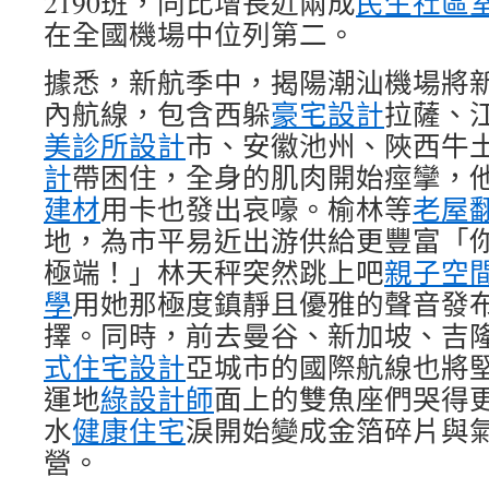
2190班，同比增長近兩成
民生社區
在全國機場中位列第二。
據悉，新航季中，揭陽潮汕機場將
內航線，包含西躲
豪宅設計
拉薩、
美診所設計
市、安徽池州、陜西牛
計
帶困住，全身的肌肉開始痙攣，
建材
用卡也發出哀嚎。榆林等
老屋
地，為市平易近出游供給更豐富「
極端！」林天秤突然跳上吧
親子空
學
用她那極度鎮靜且優雅的聲音發
擇。同時，前去曼谷、新加坡、吉
式住宅設計
亞城市的國際航線也將
運地
綠設計師
面上的雙魚座們哭得
水
健康住宅
淚開始變成金箔碎片與
營。