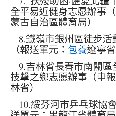
7.“扶殘助困·匯愛北疆
全平易近健身志愿辦事（
蒙古自治區體育局）
8.鐵嶺市銀州區徒步活
（報送單元：
包養
遼寧省
9.吉林省長春市南關區
技擊之鄉志愿辦事（申報
林省）
10.綏芬河市乒乓球協
送單元：黑龍江省體育局