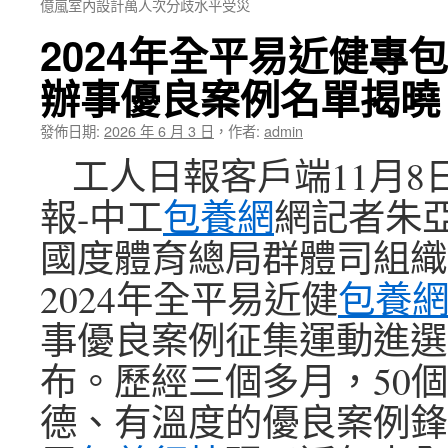
億嵐室內設計萬人次分歧水平受災
2024年全平易近健專包
辦事優良案例名單揭曉
發佈日期:
2026 年 6 月 3 日
，
作者:
admin
工人日報客戶端11月8
報-中工
包養網
網記者朱
國度體育總局群體司組織
2024年全平易近健
包養網p
事優良案例征集運動進選
布。歷經三個多月，50
德、有溫度的優良案例鋒