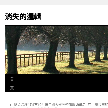
跳
至
消失的邏輯
主
要
內
容
首
頁
←
應急治理部發布10月份全國天然災難情形 295.7
在平臺接單的