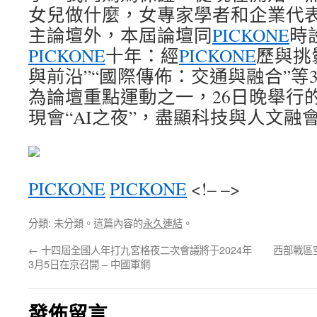
女兒做什麼，女專家學者和企業代表
主論壇外，本屆論壇同
PICKONE
時
PICKONE
十年：經
PICKONE
歷與挑
與前沿”“國際傳佈：交通與融合”等
為論壇重點運動之一，26日晚舉行
現會“AI之夜”，盡顯科技與人文融
PICKONE
PICKONE
<!– –>
分類: 未分類。這篇內容的
永久連結
。
←
十四屆全國人年打九宮格夜二次會議將于2024年
西部戰區
3月5日在京召開 – 中國軍網
發佈留言