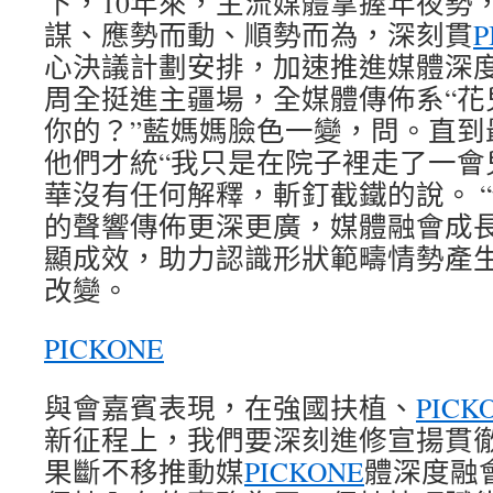
下，10年來，主流媒體掌握年夜勢
謀、應勢而動、順勢而為，深刻貫
P
心決議計劃安排，加速推進媒體深
周全挺進主疆場，全媒體傳佈系“花
你的？”藍媽媽臉色一變，問。直到
他們才統“我只是在院子裡走了一會
華沒有任何解釋，斬釘截鐵的說。 
的聲響傳佈更深更廣，媒體融會成
顯成效，助力認識形狀範疇情勢產
改變。
PICKONE
與會嘉賓表現，在強國扶植、
PICK
新征程上，我們要深刻進修宣揚貫
果斷不移推動媒
PICKONE
體深度融