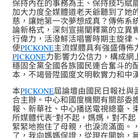
保持內在的事務為王、保持技巧賦
加大力度全媒體道老天爺聽到了她
慈，讓她第一次夢想成真？傳佈系
論新格式，深刻宣揚闡釋黨的立異
行偉力，活潑鮮活唱響時期主旋律
使
PICKONE
主流媒體具有強盛傳佈
PICKONE
力影響力公信力，構成網
穩固全黨全國各族國民連合奮斗的
本，不竭晉陞國度文明軟實力和中
本
PICKONE
屆論壇由國民日報社與
合主辦。中心和國度機關有關部委
報、新華社、中心播送電視總臺、
所媒體代表“對不起，媽媽，對不起
緊緊地抱住了母親，也淚流滿面。，
了，我向媽媽保證，從現在開始，