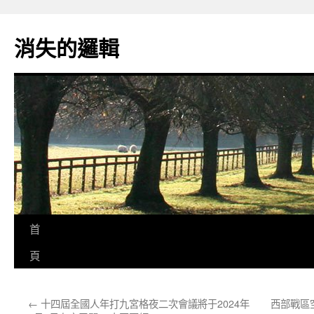
跳
至
消失的邏輯
主
要
內
容
首
頁
←
十四屆全國人年打九宮格夜二次會議將于2024年
西部戰區