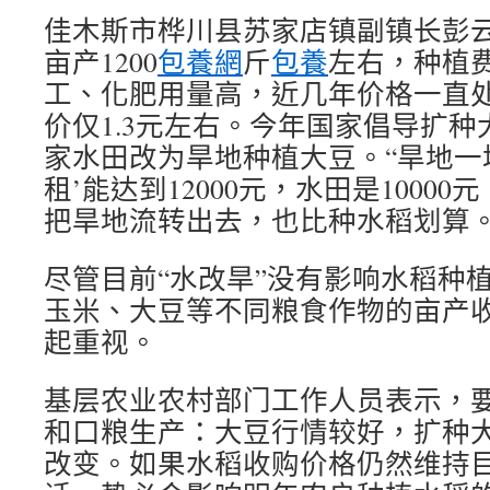
佳木斯市桦川县苏家店镇副镇长彭
亩产1200
包養網
斤
包養
左右，种植
工、化肥用量高，近几年价格一直
价仅1.3元左右。今年国家倡导扩
家水田改为旱地种植大豆。“旱地一垧
租’能达到12000元，水田是1000
把旱地流转出去，也比种水稻划算。
尽管目前“水改旱”没有影响水稻种
玉米、大豆等不同粮食作物的亩产
起重视。
基层农业农村部门工作人员表示，
和口粮生产：大豆行情较好，扩种
改变。如果水稻收购价格仍然维持