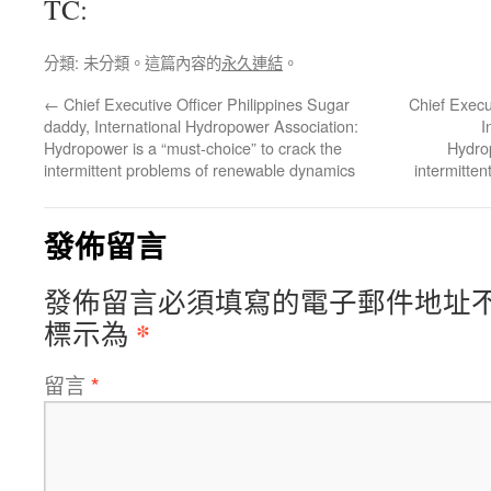
TC:
分類: 未分類。這篇內容的
永久連結
。
←
Chief Executive Officer Philippines Sugar
Chief Execu
daddy, International Hydropower Association:
I
Hydropower is a “must-choice” to crack the
Hydrop
intermittent problems of renewable dynamics
intermitte
發佈留言
發佈留言必須填寫的電子郵件地址
*
標示為
留言
*