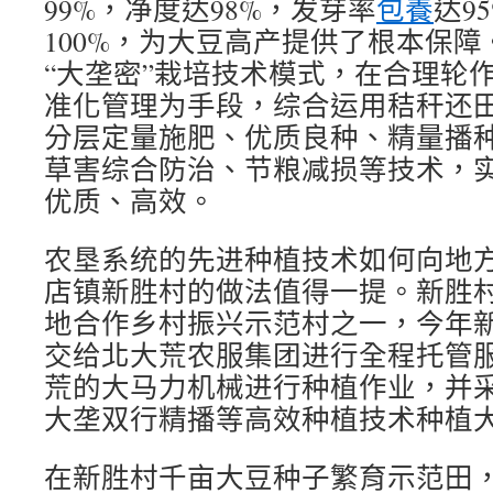
99%，净度达98%，发芽率
包養
达9
100%，为大豆高产提供了根本保
“大垄密”栽培技术模式，在合理轮
准化管理为手段，综合运用秸秆还
分层定量施肥、优质良种、精量播
草害综合防治、节粮减损等技术，
优质、高效。
农垦系统的先进种植技术如何向地
店镇新胜村的做法值得一提。新胜村
地合作乡村振兴示范村之一，今年新胜
交给北大荒农服集团进行全程托管
荒的大马力机械进行种植作业，并
大垄双行精播等高效种植技术种植
在新胜村千亩大豆种子繁育示范田，2