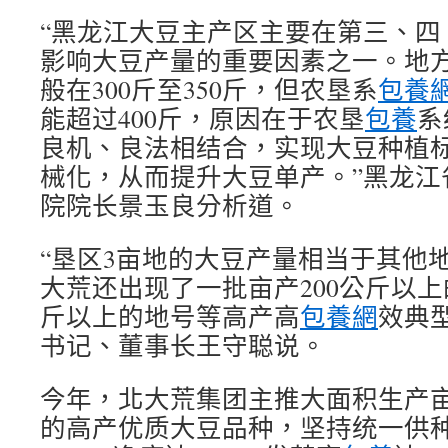
“黑龙江大豆主产区主要在第三、四
影响大豆产量的重要因素之一。地
般在300斤至350斤，但农垦系
包養
能超过400斤，原因在于农垦
包養
系
良机、良法相结合，实现大豆种植
械化，从而提升大豆单产。”黑龙江
院院长景玉良分析道。
“垦区3亩地的大豆产量相当于其他
大荒还出现了一批亩产200公斤以上
斤以上的地号等高产高
包養網
效典
书记、董事长王守聪说。
今年，北大荒集团主推大面积生产亩
的高产优质大豆品种，坚持统一供