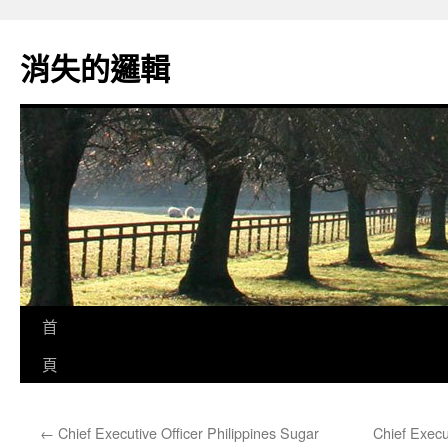
跳
至
消失的邏輯
主
要
內
容
首
頁
←
Chief Executive Officer Philippines Sugar
Chief Execu