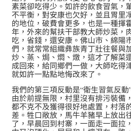
素菜卻吃得少。如許的飲食習氣，
不平衡，對安康也欠好，並且胃里
的地位，破費會更多，也是一種揮
年，外來的幫扶干部教大師炒菜，
吃，省錢，還安康。佛山市、綿陽
們，就常常組織彝族青丁壯往餐與
炒、蒸、焗、燜、燉，這才了解菜
成回來，給同鄉們一做，大師吃得
就如許一點點地悔改來了。
我們的第三項反動是“衛生習氣反動
由於前提無限，村里沒有排污裝備
都不克不及獲得很好地處置，村落
差。牲口敞放，馬牛羊豬早上放出
了，早晨回到村寨，一面走一面拉