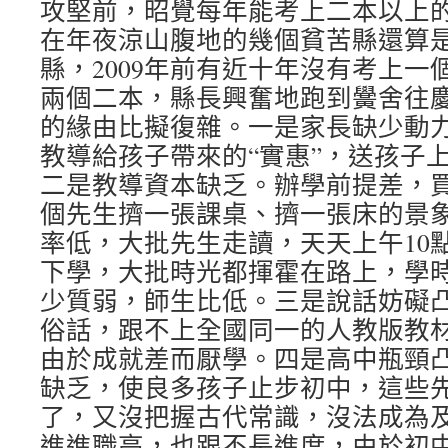
攻堅前，昭覺每年能考上二本以上的
在年夜涼山腹地的幾個貧苦縣還算
縣，2009年前有近十年沒有考上一個
兩個二本，縣長興奮地跑到黌舍往
的緣由比擬復雜。一是家長缺少動
教導給孩子帶來的“實惠”，送孩子
二是教導資本缺乏。辦學前提差，
個先生擠一張課桌、擠一張床的景
率低，大批先生走讀，天天上午10
下學，大批時光都揮霍在路上，學
少質弱，師生比低。三是說話妨礙
俗話，跟不上全國同一的人教版教
由於成就差而厭學。四是高中瓶頸
缺乏，使良多孩子止步初中，這些
了，又沒把握古代常識，沒法成為
進進職高，也跟不長進度，由於初