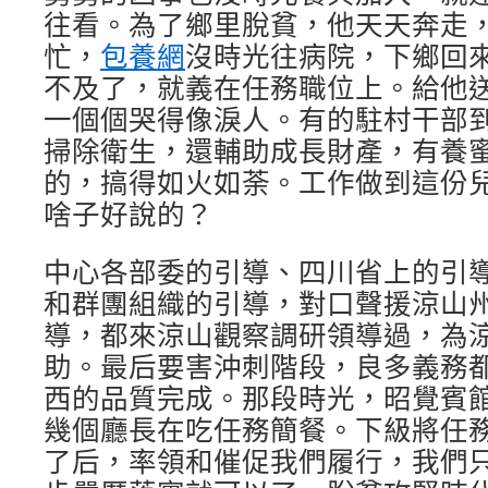
往看。為了鄉里脫貧，他天天奔走
忙，
包養網
沒時光往病院，下鄉回
不及了，就義在任務職位上。給他
一個個哭得像淚人。有的駐村干部
掃除衛生，還輔助成長財產，有養
的，搞得如火如荼。工作做到這份
啥子好說的？
中心各部委的引導、四川省上的引
和群團組織的引導，對口聲援涼山
導，都來涼山觀察調研領導過，為
助。最后要害沖刺階段，良多義務
西的品質完成。那段時光，昭覺賓
幾個廳長在吃任務簡餐。下級將任
了后，率領和催促我們履行，我們