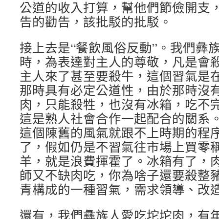
公道的收入打算，幫他們節儉開支
告的勸告，該批駁的批駁。
接上去是“餐飲風俗反動”。我們彝
時，為表達對主人的尊敬，凡是會
主人來了甚至要殺牛，這個習氣是
那時具有必定公道性，由於那時沒
肉，只能殺牲，也沒有冰箱，吃不
這是熟人社會合作一起配合的關系
這個陳舊的風氣就跟不上時期的程
了，假如仍是不習氣往市場上買零
羊，就是浪費揮霍了。冰箱有了，
師又不缺肉吃，你為啥子還要殺整
青構成的一種習氣，需求領導、改
還有，我們彝族人愛吃坨坨肉，有