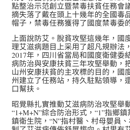
點整治示范創立暨禁毒扶貧任務會
摘失落了戴在頭上十幾年的全國毒
帽子，禁毒任務獲得了國度禁毒委
上面說防艾。脫貧攻堅這幾年，國
理艾滋病題目上采用了超凡規辦法
2017年，四川省當局和國度衛健委
病防治與安康扶貧三年攻堅舉動，
山州安康扶貧的主攻標的目的，國
州建立了任務站，持久駐點領導，
口幫扶。
昭覺縣扎實推動艾滋病防治攻堅舉
“1+M+N”綜合防治形式，“1”指鄉
鎮衛生院，“N”指村醫、村母嬰員
制了艾滋病傳佈舒展趨向。村里有