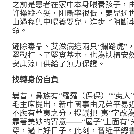
之前是患者在家中本身喂養孩子，
許操縱不妥，阻斷率很低，嬰兒逝
由過程集中喂養嬰兒，進步了阻斷
命。
鏟除毒品、艾滋病這兩只“攔路虎”
堅戰打下了堅實基本，也為扶植安
安康涼山供給了無力保證。
找轉身份自負
曩昔，彝族有“羅羅（倮倮）”“夷人
毛主席提出，新中國事由兄弟平易
不應有華夷之分，提議把“夷”字改為
靠著美妙的寄意——“屋子”上面有“米
穿，過上好日子。此刻，習近平總