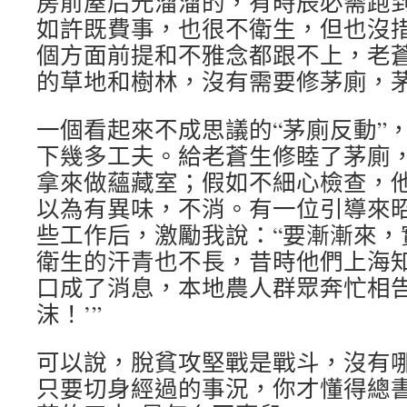
房前屋后光溜溜的，有時辰必需跑
如許既費事，也很不衛生，但也沒
個方面前提和不雅念都跟不上，老
的草地和樹林，沒有需要修茅廁，
一個看起來不成思議的“茅廁反動”
下幾多工夫。給老蒼生修睦了茅廁
拿來做蘊藏室；假如不細心檢查，
以為有異味，不消。有一位引導來
些工作后，激勵我說：“要漸漸來，
衛生的汗青也不長，昔時他們上海
口成了消息，本地農人群眾奔忙相告
沫！’”
可以說，脫貧攻堅戰是戰斗，沒有
只要切身經過的事況，你才懂得總書