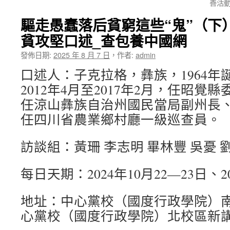
善活
驅走愚蠢落后貧窮這些“鬼”（下
貧攻堅口述_查包養中國網
發佈日期:
2025 年 8 月 7 日
，
作者:
admin
口述人：子克拉格，彝族，1964年
2012年4月至2017年2月，任昭覺縣
任涼山彝族自治州國民當局副州長
任四川省農業鄉村廳一級巡查員。
訪談組：黃珊 李志明 畢林豐 吳憂 
每日天期：2024年10月22—23日、20
地址：中心黨校（國度行政學院）南
心黨校（國度行政學院）北校區新講