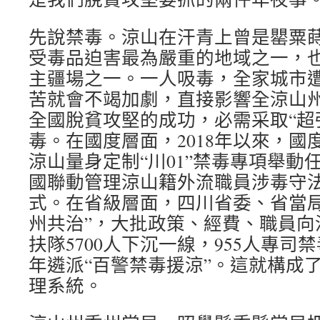
先說禁毒。涼山在汗青上曾是罌粟
受毒品迫害最為嚴重的地域之一，
主疆場之一。一人吸毒，全家城市
苦就會不竭加劇，直接影響全涼山
全國脫貧攻堅的成功，必需采取“超
毒。在國度層面，2018年以來，國
涼山量身定制“川01”禁毒專項舉動
國聯動管理涼山籍外流職員涉毒守
式。在省級層面，四川省委、省當局
州共治”，大批政策、經費、職員向
扶隊5700人下沉一線，955人專司
年遴派“百警禁毒援涼”。這就構成
理系統。