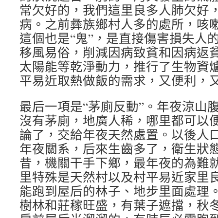
常欠好的，我們這里良多人肺欠好
病。之前彝族鄉村人多的處所，咳
這個也是“鬼”，是直接傷害損失人的
移風易俗，削減因病致貧和因病返
太陽能等乾淨動力，推行了生物資
平易近取熱做飯的需求，又便利，
最后一項是“茅廁反動”。年夜涼山
沒有茅廁，地廣人稀，哪里都可以
論了，交給年夜天然處置。以後人
年夜關系，后來生齒多了，衛生狀
昔，機關干手下鄉，最年夜的為難
里特殊是天然村以及村平易近家里
能跑到屋后的林子、地步里面處理
樹林和莊稼旺盛，有葉子遮擋，秋