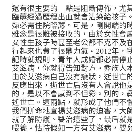
還有很主要的一點是阻斷傳佈，尤
臨蓐經過歷程出血就會沾染給孩子
婦必需住院臨蓐。可是，剛開端的
雅念是很難被接收的，由於女性會
女性生孩子時甚至老公都不克不及
行起來也費了很鼎力氣。2012年，
記時就規則，青年人成婚都必需停
艾滋病，你就得告知對方。彝族人
由於艾滋病自己沒有癥狀，逝世亡
反應出來，逝世亡后沒有人會說他
的，是以不會感到不但彩。別的，
逝世亡。這兩點，就形成了他們不
我們拼命地宣揚艾滋病的迫害，大
就了解防護、醫治這些了。最后就
喂養。怙恃假如一方有艾滋病，嬰