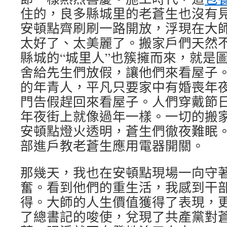
住的，良多縣城里的老蒼生也沒有
安頓點齊刷刷一路開放，浮現在大
太好了、太美麗了。搬家戶們天然
縣城的“城里人”也簇擁而來，就是
舍給先生們放假，讓他們來看屋子
的年青人，平凡只要家中有婚喪年
門告假趕回來看屋子。人們穿戴節
年夜街上就像過年一樣。一切的搬
安頓點燈火透明，蒼生們徹夜難眠
部進戶教老蒼生應用電器開關。
那幾天，我也在安頓點現場一向守
奮。看到他們的重生活，我感到干
得。大師的人生價值獲得了表現，
了總書記的唆使，兌現了共產黨對