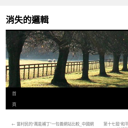
跳
至
消失的邏輯
主
要
內
容
首
頁
←
當村民的“萬能補丁”一包養網站比較_中國網
第十七屆“和