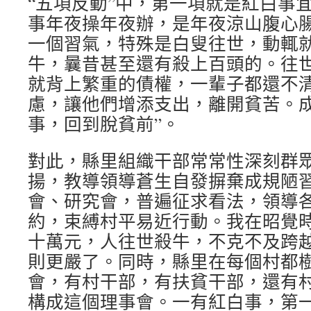
“五項反動”中，第一項就是紅白事
事年夜操年夜辦，是年夜涼山腹心
一個習氣，特殊是白叟往世，動輒
牛，曩昔甚至還有殺上百頭的。往
就背上繁重的債權，一輩子都還不
慮，讓他們增添支出，離開貧苦。成
事，回到脫貧前”。
對此，縣里組織干部常常性深刻群
揚，教導領導蒼生自發摒棄成規陋
會、研究會，普遍征求看法，領導
約，束縛村平易近行動。我在昭覺
十萬元，人往世殺牛，不克不及跨
則更嚴了。同時，縣里在每個村都
會，有村干部，有扶貧干部，還有
構成這個理事會。一有紅白事，第