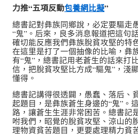
力推“五項反動
包養網比擬
”
總書記對彝族同鄉說，必定要驅走
“鬼”。后來，良多消息報道把這句
確切能反應我們彝族脫貧攻堅的特
在這里是打了一個抽像的比喻，彝
有“鬼”，總書記用老蒼生的話來打
信，把脫貧攻堅比方成“驅鬼”，淺
懂得。
總書記講得很透闢，愚蠢、落后、
起題目，是彝族蒼生身邊的“鬼”。
路，讓蒼生生涯非常困苦。總書記
咐我們，昭覺的脫貧攻堅、涼山的
理物資貧苦題目，更要處理精力貧