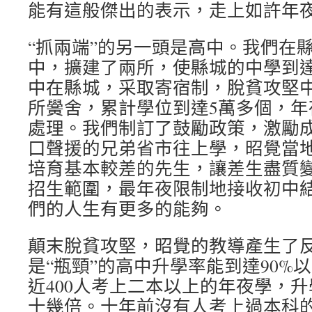
能有這般傑出的表示，走上如許年
“抓兩端”的另一頭是高中。我們在
中，擴建了兩所，使縣城的中學到達
中在縣城，采取寄宿制，脫貧攻堅中
所黌舍，累計學位到達5萬多個，年
處理。我們制訂了鼓勵政策，激勵
口聲援的兄弟省市往上學，昭覺當
培育基本較差的先生，讓差生盡質
招生範圍，最年夜限制地接收初中
們的人生有更多的能夠。
顛末脫貧攻堅，昭覺的教導產生了
是“瓶頸”的高中升學率能到達90%
近400人考上二本以上的年夜學，
十幾倍。十年前沒有人考上過本科