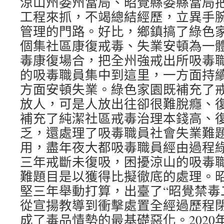
涼山州委州當局、昭覺縣委縣當局
工程來抓，不竭總結經歷，立異手
管理的門路。好比，鄉鎮搞了綠色
個集社區康復戒毒、失業安頓為一
毒康復場合，把全州強戒出所吸毒
的吸毒職員集中到這里，一方面持
方面安頓失業。綠色家園既補充了
放人，可是人放出往卻很難脫癮、
補充了純潔社區戒毒治理本錢高、
乏，還處理了吸毒職員社會失業難
用，盡年夜大都吸毒職員經由過程
三年戒斷未復吸，困擾涼山的吸毒
難題目是以獲得比擬徹底的處理。
堅三年舉動打算，出臺了“昭覺禁毒
從宣揚教導到衝擊處置全經過歷程
成了毒品情勢的最基礎惡化。2020