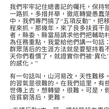
我們牢牢記住總書記的囑托，保持
一路抓，多措并舉，徹底轉變愚蠢
中，我們專門搞了“五項反動”，把
程來抓。那幾年，來了良多扶貧干
者，縣委、縣當局請求他們把輔助
為任務重點，我愛給他們講一句話：
群眾落后的生涯方法就是要堅持看
天你們看慣了，就證實你們被‘異化
的感化。”
有一句話叫，山河易改，天性難移
的習氣是很難的。在我們這里，有
世傳上去，想轉變，很難。可是，
倍貧窮落后，更難。