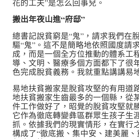
花的工夫”是怎么回事兒。
搬出年夜山進“府邸”
總書記說貧窮是“鬼”，請求我們在
驅“鬼”。這不是簡略地依照國度請
成，而是一個全方位推動的體系工
導、文明、醫療多個方面都下了很
色完成脫貧義務。我就重點講講易
易地扶貧搬家是脫貧攻堅的有用道
地扶貧搬家生齒最多的一個縣，從
件工作做好了，昭覺的脫貧攻堅就
它作為徹底轉變彝區群眾生孩子生
抓。依據我們的現實情形，在實行
構成了“徹底搬、集中安、建美麗、