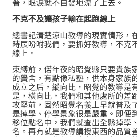
著，眼淚就不自發地流了上去。
不克不及讓孩子輸在起跑線上
總書記清楚涼山教導的現實情形，
時辰吩咐我們，要抓好教導，不克
線上。
束縛前，偌年夜的昭覺縣只要貴族
的黌舍，有點像私塾，供本身家族
成立之后，縱向比，昭覺的教導是
是，橫向比，我們和其他處所的差
攻堅前，固然昭覺名義上早就普及
是掉學、停學景象很是嚴重。即便到了
移位點名中，我們就查出全縣掉學、
名。再有就是教導講授東西的品質