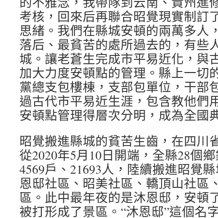
的不雅念，我帶隊到云南、貴州進
考核，回來后再聯合昭覺現實制訂
思緒。我們在縣城安頓的兩萬多人
落后、最貧苦的處所過去的，有些
城。讓老蒼生完成市平易近化，與
加大力度安頓點的管理。縣上一切
黨總支包樓棟，支部包單位，干部
過古代市平易近生涯，包含教他們
安頓點管理得層次分明，成為全國
昭覺搬進縣城的貧苦生齒，在四川
從2020年5月10日開端，全縣28個
4569戶、21693人，陸續搬進昭
恩邸社區、昭美社區、轎頂山社區
區。此中最年夜的是沐恩邸，安頓了6
被打形成了景區。“沐恩邸”這個名