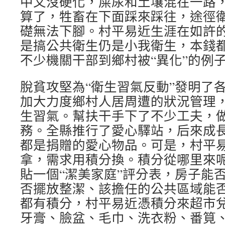
中又沒硬化，屎尿和土壤混在一路
算了，牲畜在下面踩來踩往，途徑
礎無法下腳。村平易近生涯在如許
是搞公共衛生仍是小我衛生，本錢
不少機關干部到鄉村被“異化”的例
脫貧攻堅為“衛生習氣反動”發明了
加大力度鄉村人居周遭的狀況管理
生習氣。幫扶干手下了不少工夫，
務。全縣推行了愛心驛站，后來成
都是捐贈的愛心物品。可是，村平
拿，需求用積分換。積分從哪里來
貼一個“潔美家庭”評分表，房子能
否擺放整潔、該擔任的公共區域能
都有積分，村平易近憑積分來超市
牙膏、臉盆、毛巾、洗衣粉、番筧