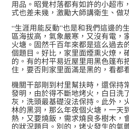
用品。昭覺村落都有如許的小超市
式也差未幾，激勵大師講衛生、做
“生涯用能反動”也是和我們這邊的
區海拔高，氣象嚴寒，又沒有電，
火塘。固然千百年來都是這么過去
個題目。好比，家里面煙熏火燎，
的。有的村平易近屋里用黑色篷布
住，要否則家里面滿是黑的，看都
機關干部剛到村里幫扶時，還保持
發明，由於得不斷地烤火，白日洗
灰，洗頭最基礎沒法保持。此外，
林的黑洞，那么年夜個火塘，一天
熱，又要燒飯，需求燒良多樹木，
的狀況題目。別的，烤火發生的氣