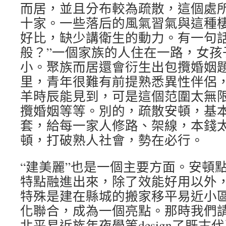
而居，並且分布較為疏散，這個處
十家。一些落后的風氣習氣與這種
好比，缺少講衛生的動力。有一句話
般？”一個家族的人住在一路，女孩
小。聚族而居還會衍生出包攬婚姻
里，青年很難有前提熟悉異性伴侶
羊時辰能見到，可是這個范圍太無
攬婚姻等等。別的，疏散安頓，基
套，給每一家人修路、架線，本錢
頓，打破熟人社會，勢在必行。
“建美麗”也是一個主要方面。安頓
特點融進出來，除了效能好用以外
特殊是建在縣城的搬家移平易近小
化聯合，成為一個亮點。那時我們
北平易近族年夜學等design了既