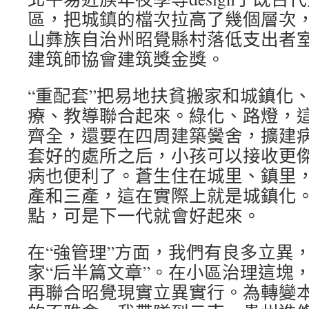
區，把城鎮的檔次拉高了幾個層次，
山彝族自治州昭覺縣村落低支出者室
建筑師協會建筑獎金獎。
“重配套”把易地扶貧搬家和城鎮化
療、教導聯合起來。綠化、路燈，
齊全，還要在四周建築黌舍，擴建
套好的處所之后，小孩可以接收更
病也便利了。蒼生住在城里、鎮里
產和三產，這在實際上就是城鎮化
點，可是下一代就會好起來。
在“強管理”方面，我們有良多立異
家“后半篇文章”。在小區治理這塊
再聯合昭覺現實立異實行。為轉變