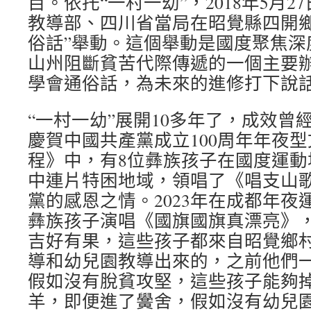
目。依托“一村一幼”，2018年5月
教導部、四川省當局在昭覺縣四開鄉
俗話”舉動。這個舉動是國度聚焦深
山州阻斷貧苦代際傳遞的一個主要
學會通俗話，為未來的進修打下說
“一村一幼”展開10多年了，成效曾經
慶賀中國共產黨成立100周年年夜
程》中，有8位彝族孩子在國度運動
中連片特困地域，領唱了《唱支山
黨的感恩之情。2023年在成都年夜
彝族孩子演唱《國旗國旗真漂亮》
吉好有果，這些孩子都來自昭覺鄉
導和幼兒園教導出來的，之前他們
假如沒有脫貧攻堅，這些孩子能夠
羊，即便進了黌舍，假如沒有幼兒