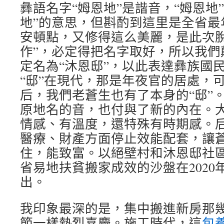
彝語名字“姆恩地”是諧音，“姆恩地
地”的意思，但斟酌到這里是全省最
安頓點，又修得這么美麗，是此次脫
作”，必定得把名字取好，所以我們
定名為“沐恩邸”，以此表達彝族國
“邸”在現代，那是年夜官的居處，
后，我們老蒼生也有了本身的“邸”
原地名的音，也付與了新的內在。
情感、有溫度，還特殊有時期感。
醫療、財產方面停止效能配套，讓
住，能致富。以絕壁村和沐恩邸社
省易地扶貧搬家成效的沙盤在2020
出。
我印象最深的是，集中搬進新房那
節一樣熱烈喜慶。施工時代，這
包