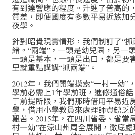
有到達響應的程度。升進了普高的
質差，即便國度有多數平易近族加
夜學。
針對昭覺現實情形，我們制訂了“抓
緒。“兩端”，一頭是幼兒園，另一頭
一頭是基本，一頭是出口，都是要
里就重點講講“抓兩端”。
2012年，我們開端摸索“一村一幼
學前必需上1年學前班，進修通俗話
于前提所限，我們那時借用平易近
學，借用小學教員來處理師資缺乏
艱苦。2015年，在四川省委、省當
村一幼”在涼山州周全展開，徹底處