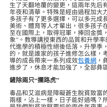
生了天翻地覆的變更，這兩年先后
年夜和清華。特殊是經由過程加大
多孩子有了更多選擇，可以多元成
美術、體育等人才輩出，很多孩子
至在國際上，取得冠軍，捧回金獎，
象”。教導講授東西的品質和升學率
代進學的積極性絕後低落。升學季
的，就是誰家的孩子進修怎么樣，
導的成長帶來一系列成效
包養網
，
進步了，休息才能加強了，全部彝
鏟除兩只“攔路虎”
毒品和艾滋病是障礙蒼生脫貧致富的
兩樣，沾上一樣，日子能好過嗎？
是我們脫貧攻堅要抓的兩件年夜事