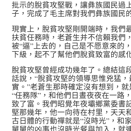
批示的脫貧攻堅戰，讓彝族國民過
子，完成了毛主席對我們彝族國民
現實上，脫貧攻堅剛開端時，我們
扶貧任務時，老蒼生并不信賴我們
被“逼”上去的，自己是不愿意來的
下級，起不了幫他們脫貧致富的感
脫貧攻堅曾經成功幾年了。總結這
話說，“脫貧攻堅的領導思惟兇猛，
實。”老蒼生那時確定沒有想到，就
“任務隊”，和他們日晝夜夜在一路
致了富。我們昭覺年夜壩鄉黨委書
堅那幾年，他一向待在村里，天天
古日體的行動禪就是“沒時光”，和
舅舅的凶事也沒時光餐與加入，就