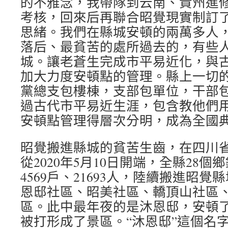
的不雅念，我帶隊到云南、貴州進
考核，回來后再聯合昭覺現實制訂
思緒。我們在縣城安頓的兩萬多人
落后、最貧苦的處所過去的，有些
城。讓老蒼生完成市平易近化，與
加大力度安頓點的管理。縣上一切
黨總支包樓棟，支部包單位，干部
過古代市平易近生涯，包含教他們
安頓點管理得層次分明，成為全國
昭覺搬進縣城的貧苦生齒，在四川
從2020年5月10日開端，全縣28個
4569戶、21693人，陸續搬進昭
恩邸社區、昭美社區、轎頂山社區
區。此中最年夜的是沐恩邸，安頓了6
被打形成了景區。“沐恩邸”這個名