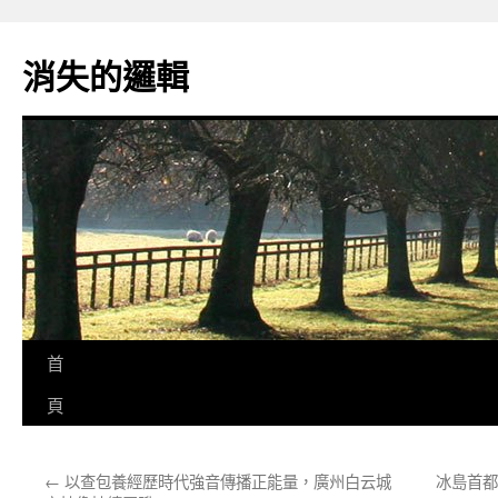
跳
至
消失的邏輯
主
要
內
容
首
頁
←
以查包養經歷時代強音傳播正能量，廣州白云城
冰島首都