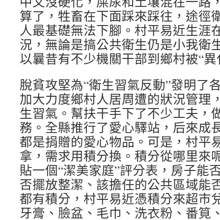
中又沒硬化，屎尿和土壤混在一路
算了，牲畜在下面踩來踩往，途徑
人最基礎無法下腳。村平易近生涯
況，無論是搞公共衛生仍是小我衛
以曩昔有不少機關干部到鄉村被“異
脫貧攻堅為“衛生習氣反動”發明了
加大力度鄉村人居周遭的狀況管理
生習氣。幫扶干手下了不少工夫，
務。全縣推行了愛心驛站，后來成
都是捐贈的愛心物品。可是，村平
拿，需求用積分換。積分從哪里來
貼一個“潔美家庭”評分表，房子能
否擺放整潔、該擔任的公共區域能
都有積分，村平易近憑積分來超市
牙膏、臉盆、毛巾、洗衣粉、番筧