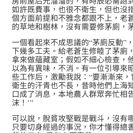
房前屋后光溜溜的，有時辰必需跑
如許既費事，也很不衛生，但也沒
個方面前提和不雅念都跟不上，老
的草地和樹林，沒有需要修茅廁，
一個看起來不成思議的“茅廁反動”
下幾多工夫。給老蒼生修睦了茅廁
拿來做蘊藏室；假如不細心檢查，
以為有異味，不消。有一位引導來
些工作后，激勵我說：“要漸漸來，
衛生的汗青也不長，昔時他們上海
口成了消息，本地農人群眾奔忙相告
沫！’”
可以說，脫貧攻堅戰是戰斗，沒有
只要切身經過的事況，你才懂得總書