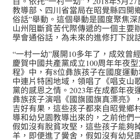
目。依托“一村一幼”，2018年5月
教導部、四川省當局在昭覺縣四開鄉
俗話”舉動。這個舉動是國度聚焦深
山州阻斷貧苦代際傳遞的一個主要
學會通俗話，為未來的進修打下說
“一村一幼”展開10多年了，成效曾經
慶賀中國共產黨成立100周年年夜
程》中，有8位彝族孩子在國度運動
中連片特困地域，領唱了《唱支山
黨的感恩之情。2023年在成都年夜
彝族孩子演唱《國旗國旗真漂亮》
吉好有果，這些孩子都來自昭覺鄉
導和幼兒園教導出來的，之前他們
假如沒有脫貧攻堅，這些孩子能夠
羊，即便進了黌舍，假如沒有幼兒