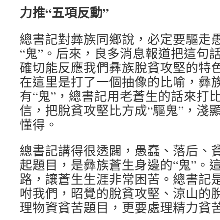
力推“五項反動”
總書記對彝族同鄉說，必定要驅走
“鬼”。后來，良多消息報道把這句
確切能反應我們彝族脫貧攻堅的特
在這里是打了一個抽像的比喻，彝
有“鬼”，總書記用老蒼生的話來打
信，把脫貧攻堅比方成“驅鬼”，淺
懂得。
總書記講得很透闢，愚蠢、落后、
起題目，是彝族蒼生身邊的“鬼”。
路，讓蒼生生涯非常困苦。總書記
咐我們，昭覺的脫貧攻堅、涼山的
理物資貧苦題目，更要處理精力貧