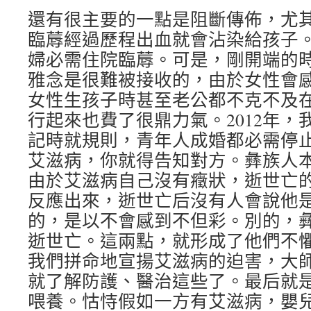
還有很主要的一點是阻斷傳佈，尤
臨蓐經過歷程出血就會沾染給孩子
婦必需住院臨蓐。可是，剛開端的
雅念是很難被接收的，由於女性會
女性生孩子時甚至老公都不克不及
行起來也費了很鼎力氣。2012年，
記時就規則，青年人成婚都必需停
艾滋病，你就得告知對方。彝族人
由於艾滋病自己沒有癥狀，逝世亡
反應出來，逝世亡后沒有人會說他
的，是以不會感到不但彩。別的，
逝世亡。這兩點，就形成了他們不
我們拼命地宣揚艾滋病的迫害，大
就了解防護、醫治這些了。最后就
喂養。怙恃假如一方有艾滋病，嬰