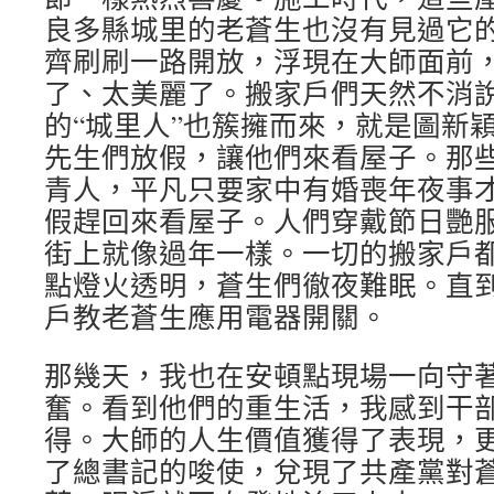
良多縣城里的老蒼生也沒有見過它
齊刷刷一路開放，浮現在大師面前
了、太美麗了。搬家戶們天然不消
的“城里人”也簇擁而來，就是圖新
先生們放假，讓他們來看屋子。那
青人，平凡只要家中有婚喪年夜事
假趕回來看屋子。人們穿戴節日艷
街上就像過年一樣。一切的搬家戶
點燈火透明，蒼生們徹夜難眠。直
戶教老蒼生應用電器開關。
那幾天，我也在安頓點現場一向守
奮。看到他們的重生活，我感到干
得。大師的人生價值獲得了表現，
了總書記的唆使，兌現了共產黨對