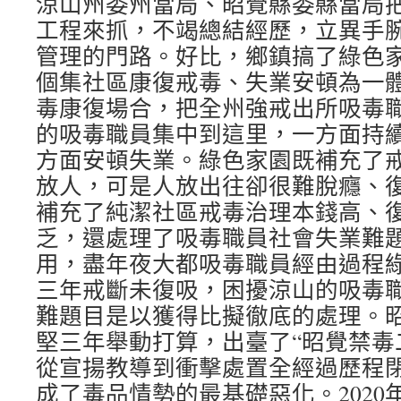
涼山州委州當局、昭覺縣委縣當局
工程來抓，不竭總結經歷，立異手
管理的門路。好比，鄉鎮搞了綠色
個集社區康復戒毒、失業安頓為一
毒康復場合，把全州強戒出所吸毒
的吸毒職員集中到這里，一方面持
方面安頓失業。綠色家園既補充了
放人，可是人放出往卻很難脫癮、
補充了純潔社區戒毒治理本錢高、
乏，還處理了吸毒職員社會失業難
用，盡年夜大都吸毒職員經由過程
三年戒斷未復吸，困擾涼山的吸毒
難題目是以獲得比擬徹底的處理。
堅三年舉動打算，出臺了“昭覺禁毒
從宣揚教導到衝擊處置全經過歷程
成了毒品情勢的最基礎惡化。2020