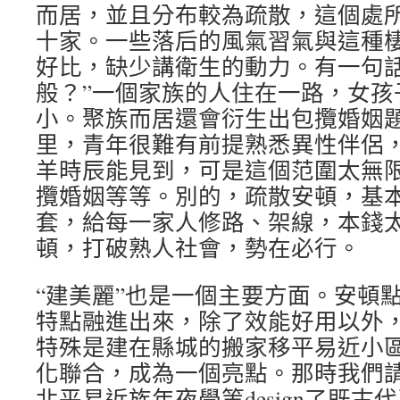
而居，並且分布較為疏散，這個處
十家。一些落后的風氣習氣與這種
好比，缺少講衛生的動力。有一句話
般？”一個家族的人住在一路，女孩
小。聚族而居還會衍生出包攬婚姻
里，青年很難有前提熟悉異性伴侶
羊時辰能見到，可是這個范圍太無
攬婚姻等等。別的，疏散安頓，基
套，給每一家人修路、架線，本錢
頓，打破熟人社會，勢在必行。
“建美麗”也是一個主要方面。安頓
特點融進出來，除了效能好用以外
特殊是建在縣城的搬家移平易近小
化聯合，成為一個亮點。那時我們
北平易近族年夜學等design了既