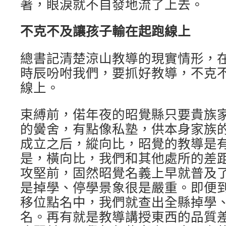
著，眼淚就不自發地流了上去。
不克不及讓孩子輸在起跑線上
總書記清楚涼山教導的現實情形，
時辰吩咐我們，要抓好教導，不克
線上。
束縛前，偌年夜的昭覺縣只要貴族
的黌舍，有點像私塾，供本身家族
成立之后，縱向比，昭覺的教導是
是，橫向比，我們和其他處所的差
攻堅前，固然昭覺名義上早就普及
是掉學、停學景象很是嚴重。即便到了
移位點名中，我們就查出全縣掉學、
名。再有就是教導講授東西的品質