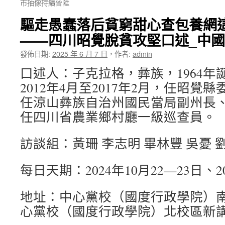
市抽像持續晉陞
驅走愚蠢落后貧窮甜心查包養網這
——四川昭覺脫貧攻堅口述_中
發佈日期:
2025 年 6 月 7 日
，
作者:
admin
口述人：子克拉格，彝族，1964年
2012年4月至2017年2月，任昭覺縣
任涼山彝族自治州國民當局副州長
任四川省農業鄉村廳一級巡查員。
訪談組：黃珊 李志明 畢林豐 吳憂 
每日天期：2024年10月22—23日、20
地址：中心黨校（國度行政學院）南
心黨校（國度行政學院）北校區新講