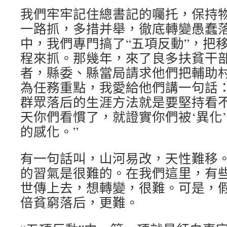
我們牢牢記住總書記的囑托，保持
一路抓，多措并舉，徹底轉變愚蠢
中，我們專門搞了“五項反動”，把
程來抓。那幾年，來了良多扶貧干
者，縣委、縣當局請求他們把輔助
為任務重點，我愛給他們講一句話：
群眾落后的生涯方法就是要堅持看
天你們看慣了，就證實你們被‘異化
的感化。”
有一句話叫，山河易改，天性難移
的習氣是很難的。在我們這里，有
世傳上去，想轉變，很難。可是，
倍貧窮落后，更難。