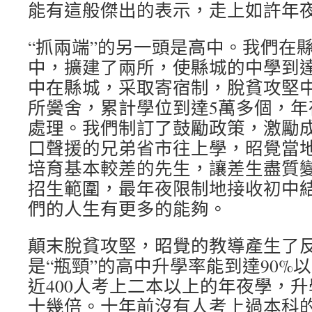
能有這般傑出的表示，走上如許年
“抓兩端”的另一頭是高中。我們在
中，擴建了兩所，使縣城的中學到達
中在縣城，采取寄宿制，脫貧攻堅中
所黌舍，累計學位到達5萬多個，年
處理。我們制訂了鼓勵政策，激勵
口聲援的兄弟省市往上學，昭覺當
培育基本較差的先生，讓差生盡質
招生範圍，最年夜限制地接收初中
們的人生有更多的能夠。
顛末脫貧攻堅，昭覺的教導產生了
是“瓶頸”的高中升學率能到達90%
近400人考上二本以上的年夜學，
十幾倍。十年前沒有人考上過本科