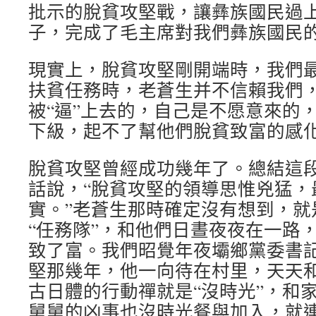
批示的脫貧攻堅戰，讓彝族國民過
子，完成了毛主席對我們彝族國民
現實上，脫貧攻堅剛開端時，我們
扶貧任務時，老蒼生并不信賴我們
被“逼”上去的，自己是不愿意來的
下級，起不了幫他們脫貧致富的感
脫貧攻堅曾經成功幾年了。總結這
話說，“脫貧攻堅的領導思惟兇猛，
實。”老蒼生那時確定沒有想到，就
“任務隊”，和他們日晝夜夜在一路
致了富。我們昭覺年夜壩鄉黨委書
堅那幾年，他一向待在村里，天天
古日體的行動禪就是“沒時光”，和
舅舅的凶事也沒時光餐與加入，就