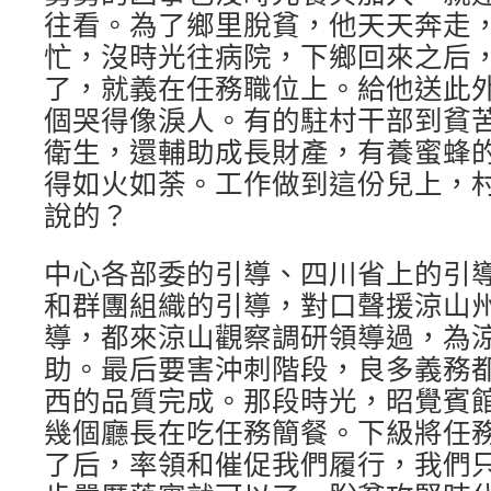
往看。為了鄉里脫貧，他天天奔走
忙，沒時光往病院，下鄉回來之后
了，就義在任務職位上。給他送此
個哭得像淚人。有的駐村干部到貧
衛生，還輔助成長財產，有養蜜蜂
得如火如荼。工作做到這份兒上，
說的？
中心各部委的引導、四川省上的引
和群團組織的引導，對口聲援涼山
導，都來涼山觀察調研領導過，為
助。最后要害沖刺階段，良多義務
西的品質完成。那段時光，昭覺賓
幾個廳長在吃任務簡餐。下級將任
了后，率領和催促我們履行，我們