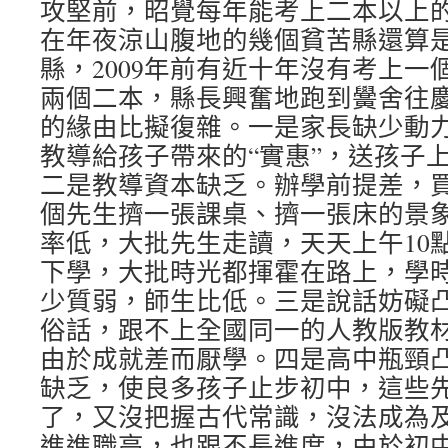
攻堅前，昭覺每年能考上二本以上的
在年夜涼山腹地的幾個貧苦縣還算
縣，2009年前有近十年沒有考上一個
兩個二本，縣長興奮地跑到黌舍往
的緣由比擬復雜。一是家長缺少動
教導給孩子帶來的“實惠”，送孩子
二是教導資本缺乏。辦學前提差，
個先生擠一張課桌、擠一張床的景
率低，大批先生走讀，天天上午10
下學，大批時光都揮霍在路上，學
少質弱，師生比低。三是說話妨礙
俗話，跟不上全國同一的人教版教
由於成就差而厭學。四是高中瓶頸
缺乏，使良多孩子止步初中，這些
了，又沒把握古代常識，沒法成為
進進職高，也跟不長進度，由於初