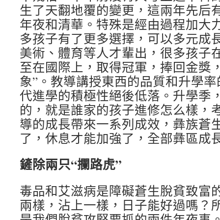
生了天翻地覆的變更，這兩年先后
年夜和清華。特殊是經由過程加大
多孩子有了更多選擇，可以多元成
美術、體育等人才輩出，很多孩子
至在國際上，取得冠軍，捧回金獎，
象”。教導講授東西的品質和升學率
代進學的積極性絕後低落。升學季
的，就是誰家的孩子進修怎么樣，
導的成長帶來一系列成效，彝族蒼
了，休息才能加強了，全部彝區成
鏟除兩只“攔路虎”
毒品和艾滋病是障礙蒼生脫貧致富的
兩樣，沾上一樣，日子能好過嗎？
是我們脫貧攻堅要抓的兩件年夜事