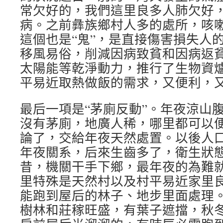
常欠好的，我們這里良多人肺欠好
病。之前彝族鄉村人多的處所，咳
這個也是“鬼”，是直接傷害損失人的
移風易俗，削減因病致貧和因病返
太陽能等乾淨動力，推行了生物資
平易近取熱做飯的需求，又便利，
最后一項是“茅廁反動”。年夜涼山
沒有茅廁，地廣人稀，哪里都可以
論了，交給年夜天然處置。以後人
年夜關系，后來生齒多了，衛生狀
昔，機關干手下鄉，最年夜的為難
里特殊是天然村以及村平易近家里
能跑到屋后的林子、地步里面處理
樹林和莊稼旺盛，有葉子遮擋，秋