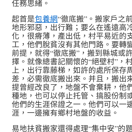
任務思緒。
起首是
包養網
“徹底搬”。搬家戶之
地形邪惡，出行難；要么在遙遠高
化，很瘠薄，產出低，村平易近的
工，他們脫貧沒有其他門路。要轉
前提，就得“徹底搬”，搬到縣城或
擇。就像總書記關懷的“絕壁村”，
上，出行靠藤梯，如許的處所保存
差，必需徹底搬出來。并且，搬出
提曾經改良了，地盤不會棄耕，他們
種地，也可以停止托管、搞股份制
他們的生涯保證之一。他們可以一
涯，一邊擁有鄉村地盤的收益。
易地扶貧搬家還得處理“集中安”的