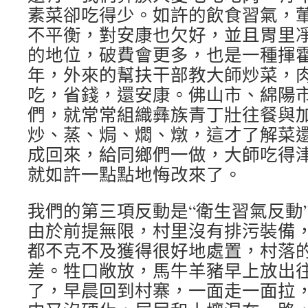
素菜卻吃得少。如許的飲食習氣，
不平衡，對安康也欠好，並且胃里
的地位，破費會更多，也是一種揮
年，外來的幫扶干部教大師炒菜，
吃，省錢，還安康。佛山市、綿陽
們，就常常組織彝族青丁壯往餐與
炒、蒸、焗、燜、燉，這才了解菜
成回來，給同鄉們一做，大師吃得
就如許一點點地悔改來了。
我們的第三項反動是“衛生習氣反動
由於前提無限，村里沒有排污裝備
都不克不及獲得很好地處置，村落
差。牲口敞放，馬牛羊豬早上放出
了，早晨回到村寨，一面走一面拉