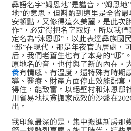
彝語名字“姆恩地”是諧音，“姆恩地
地”的意思，但斟酌到這里是全省最
安頓點，又修得這么美麗，是此次脫
作”，必定得把名字取好，所以我們
定名為“沐恩邸”，以此表達彝族國
“邸”在現代，那是年夜官的居處，
后，我們老蒼生也有了本身的“邸”
原地名的音，也付與了新的內在。
養
有情感、有溫度，還特殊有時期
導、醫療、財產方面停止效能配套
得住，能致富。以絕壁村和沐恩邸
川省易地扶貧搬家成效的沙盤在202
出。
我印象最深的是，集中搬進新房那
節一樣熱烈喜慶。施工時代，這些