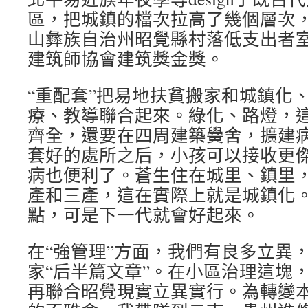
區，把城鎮的檔次拉高了幾個層次，
山彝族自治州昭覺縣村落低支出者室
建筑師協會建筑獎金獎。
“重配套”把易地扶貧搬家和城鎮化
療、教導聯合起來。綠化、路燈，
齊全，還要在四周建築黌舍，擴建
套好的處所之后，小孩可以接收更
病也便利了。蒼生住在城里、鎮里
產和三產，這在實際上就是城鎮化
點，可是下一代就會好起來。
在“強管理”方面，我們有良多立異
家“后半篇文章”。在小區治理這塊
再聯合昭覺現實立異實行。為轉變