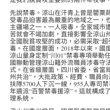
先說禁毒。涼山在汗青上曾是罌粟
受毒品迫害最為嚴重的地域之一，
主疆場之一。一人吸毒，全家城市
苦就會不竭加劇，直接影響全涼山
全國脫貧攻堅的成功，必需采取“超
毒。在國度層面，2018年以來，國
涼山量身定制“川01”禁毒專項舉動
國聯動管理涼山籍外流職員涉毒守
式。在省級層面，四川省委、省當局
州共治”，大批政策、經費、職員向
扶隊5700人下沉一線，955人專司
年遴派“百警禁毒援涼”。這就構成
理系統。