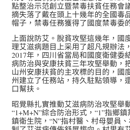
點整治示范創立暨禁毒扶貧任務會
摘失落了戴在頭上十幾年的全國毒
帽子，禁毒任務獲得了國度禁毒委
上面說防艾。脫貧攻堅這幾年，國
理艾滋病題目上采用了超凡規辦法
2017年，四川省當局和國度衛健委
病防治與安康扶貧三年攻堅舉動，
山州安康扶貧的主攻標的目的，國
州建立了任務站，持久駐點領導，
口幫扶。
昭覺縣扎實推動艾滋病防治攻堅舉
“1+M+N”綜合防治形式，“1”指鄉
鎮衛生院，“N”指村醫、村母嬰員
制了艾滋病傳佈舒展趨向。村里有