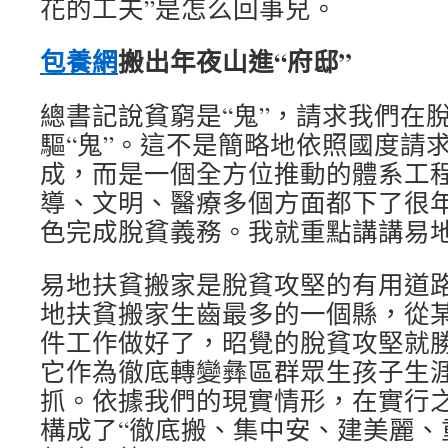
花的工夫”是怎么回事兒。
包養網
搬出年夜山進“府邸”
總書記說貧窮是“鬼”，請求我們在
驅“鬼”。這不是簡略地依照國度請
成，而是一個全方位推動的體系工
導、文明、醫療多個方面都下了很
色完成脫貧義務。我就重點講講易
易地扶貧搬家是脫貧攻堅的有用道
地扶貧搬家生齒最多的一個縣，從
件工作做好了，昭覺的脫貧攻堅就
它作為徹底轉變彝區群眾生孩子生
抓。依據我們的現實情形，在實行
構成了“徹底搬、集中安、建美麗、