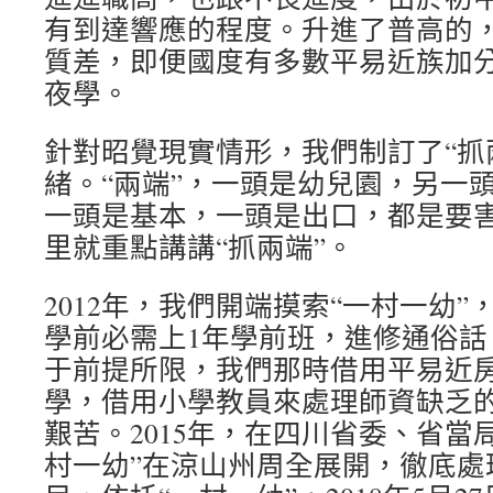
有到達響應的程度。升進了普高的
質差，即便國度有多數平易近族加
夜學。
針對昭覺現實情形，我們制訂了“抓
緒。“兩端”，一頭是幼兒園，另一頭
一頭是基本，一頭是出口，都是要
里就重點講講“抓兩端”。
2012年，我們開端摸索“一村一幼
學前必需上1年學前班，進修通俗話
于前提所限，我們那時借用平易近
學，借用小學教員來處理師資缺乏
艱苦。2015年，在四川省委、省當
村一幼”在涼山州周全展開，徹底處