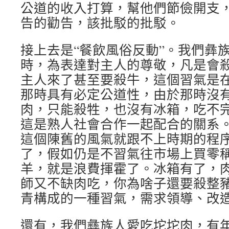
公道的收入打算，幫他們節儉開支
告的勸告，該批駁的批駁。
接上去是“餐飲風俗反動”。我們彝
時，為表達對主人的尊敬，凡是會
主人來了甚至要殺牛，這個習氣是
那時具有必定公道性，由於那時沒
肉，只能殺牲，也沒有冰箱，吃不
這是熟人社會合作一起配合的關系
這個陳舊的風氣就跟不上時期的程
了，假如仍是不習氣往市場上買零
羊，就是浪費揮霍了。冰箱有了，
師又不缺肉吃，你為啥子還要殺整
青構成的一種習氣，需求領導、改
還有，我們彝族人愛吃坨坨肉，有