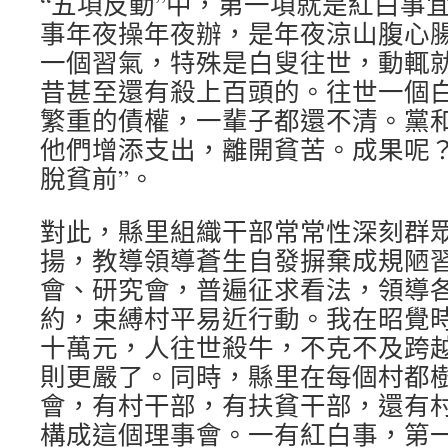
“五項反動”中，第一項就是紅白事
事年夜操年夜辦，是年夜涼山腹心
一個習氣，特殊是白叟往世，動輒
昔甚至還有殺上百頭的。往世一個
繁重的債權，一輩子都還不清。黨
他們增添支出，離開貧苦。成果呢？
脫貧前”。
對此，縣里組織干部常常性深刻群
揚，教導領導蒼生自發摒棄成規陋
會、研究會，普遍征求看法，領導
約，束縛村平易近行動。我在昭覺
十萬元，人往世殺牛，不克不及跨
則更嚴了。同時，縣里在每個村都
會，有村干部，有扶貧干部，還有
構成這個理事會。一有紅白事，第