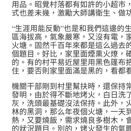
用品。昭覺村落都有如許的小超市
式也差未幾，激勵大師講衛生、做
“生涯用能反動”也是和我們這邊的
區海拔高，氣象嚴寒，又沒有電，
火塘。固然千百年來都是這么過去
個題目。好比，家里面煙熏火燎，
的。有的村平易近屋里用黑色篷布
住，要否則家里面滿是黑的，看都
機關干部剛到村里幫扶時，還保持
發明，由於得不斷地烤火，白日洗
灰，洗頭最基礎沒法保持。此外，
林的黑洞，那么年夜個火塘，一天
熱，又要燒飯，需求燒良多樹木，
的狀況題目。別的，烤火發生的氣