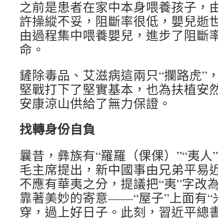
之前是患者在家中本身喂養孩子，
許操縱不妥，阻斷率很低，嬰兒逝
由過程集中喂養嬰兒，進步了阻斷
命。
鏟除毒品、艾滋病這兩只“攔路虎”
堅戰打下了堅實基本，也為扶植安
安康涼山供給了無力保證。
找轉身份自負
曩昔，彝族有“羅羅（倮倮）”“夷人
毛主席提出，新中國事由兄弟平易
不應有華夷之分，提議把“夷”字改為
靠著美妙的寄意——“屋子”上面有“米
穿，過上好日子。此刻，習近平總