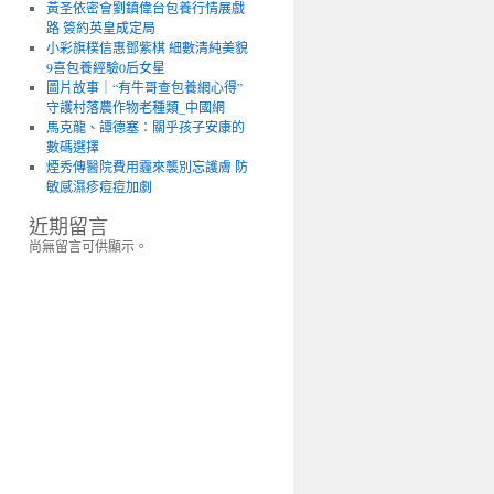
黃圣依密會劉鎮偉台包養行情展戲
路 簽約英皇成定局
小彩旗樸信惠鄧紫棋 細數清純美貌
9喜包養經驗0后女星
圖片故事｜“有牛哥查包養網心得”
守護村落農作物老種類_中國網
馬克龍、譚德塞：關乎孩子安康的
數碼選擇
煙秀傳醫院費用霾來襲別忘護膚 防
敏感濕疹痘痘加劇
近期留言
尚無留言可供顯示。