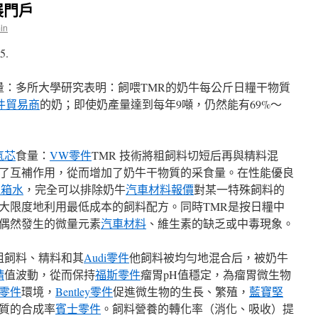
展門戶
in
5.
量：多所大學研究表明：飼喂TMR的奶牛每公斤日糧干物質
件貿易商
的奶；即使奶產量達到每年9噸，仍然能有69%～
氣芯
食量：
VW零件
TMR 技術將粗飼料切短后再與精料混
了互補作用，從而增加了奶牛干物質的采食量。在性能優良
水箱水
，完全可以排除奶牛
汽車材料報價
對某一特殊飼料的
大限度地利用最低成本的飼料配方。同時TMR是按日糧中
偶然發生的微量元素
汽車材料
、維生素的缺乏或中毒現象。
粗飼料、精料和其
Audi零件
他飼料被均勻地混合后，被奶牛
精
值波動，從而保持
福斯零件
瘤胃pH值穩定，為瘤胃微生物
零件
環境，
Bentley零件
促進微生物的生長、繁殖，
藍寶堅
質的合成率
賓士零件
。飼料營養的轉化率（消化、吸收）提