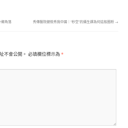
外鄉角落
秀傳醫院健檢秀我中國｜“秒空”的攝生課為何這般圈粉
→
*
址不會公開。
必填欄位標示為