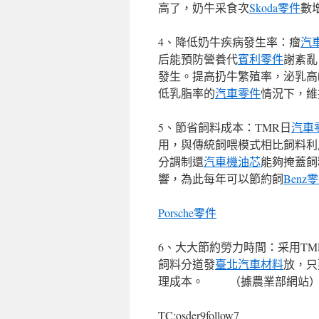
高了，奶牛采食次
Skoda零件
數
4、降低奶牛疾病發生率：瘤
汽
后能預防營養代
賓利零件
謝紊亂
發生。提高扔牛繁殖率，泌乳高
低乳脂率的
汽車零件
情況下，維
5、節省飼料成本：TMR日
汽車
用，與傳統飼喂模式相比飼料利
分調制還
汽車機油芯
能夠掩蓋飼
響，為此每年可以節約飼
Benz
Porsche零件
6、大大節約勞力時間：采用TM
飼料分道發
臺北汽車材料
放，只
理成本。 （據農業部網站
TC:osder9follow7