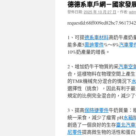
德德系車戶網－國家發
發佈日期:
2025 年 10 月 27 日
，
作者:
adm
requestId:68ff009ed82bc7.9617342
1、可提
德系車材料
高奶牛產奶
能多產5
奧迪零件
%～8%
汽車零
10%奶產量的增長。
2、增加奶牛干物質的采
汽車空
合，這樣物料在物理空間上產生
的TMR機械充分混合的情況下
選擇性（挑食），因此有利于最
規定的比例完全混合的，減少了
3、提高
保時捷零件
牛奶質量：
統一采食，減少了瘤胃 pH
水箱
創造了一個良好的生存
臺北汽車
尼零件
提高微生物的活性和蛋白