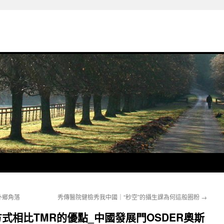
外鄉角落
秀傳醫院健檢秀我中國｜“秒空”的攝生課為何這般圈粉
→
方式相比TMR的優點_中國發展門OSDER奧斯