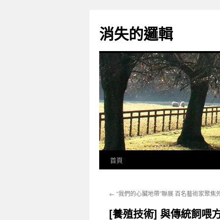
跳
至
消失的邏輯
主
要
內
容
首頁
←
“我們的心臟地帶”聯展 百名藝術家聚焦
[養殖技術] 與傳統飼喂