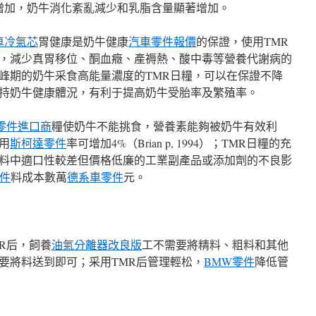
增加，奶牛消化紊亂減少和乳脂含量顯著增加。
車冷氣芯
胃健康是奶牛健康
汽車零件報價
的保證，使用TMR
，減少真胃移位、酮血癥、產褥熱、酸中毒等營養代謝病的
峰期的奶牛采食高能量濃度的TMR日糧，可以在保證不降
持奶牛健康體況，有利于提高奶牛受胎率及繁殖率。
零件進口商
糧使奶牛不能挑食，營養素能夠被奶牛有效利
用
斯柯達零件
率可增加4%（Brian p, 1994）；TMR日糧的充
料中適口性較差但價格低廉的工業副產品或添加劑的不良影
零件
料成本數萬
德系車零件
元。
R后，飼養
油氣分離器改良版
工不需要將精料、粗料和其他
要將料送到即可；采用TMR后管理輕松，
BMW零件
降低管
）