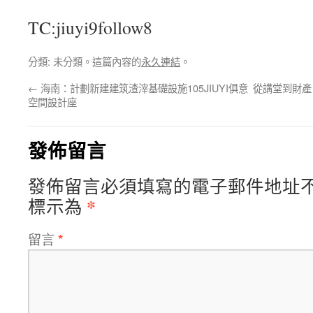
TC:jiuyi9follow8
分類: 未分類。這篇內容的
永久連結
。
←
海南：計劃新建建筑渣滓基礎設施105JIUYI俱意
從講堂到財產
空間設計座
發佈留言
發佈留言必須填寫的電子郵件地址
*
標示為
留言
*