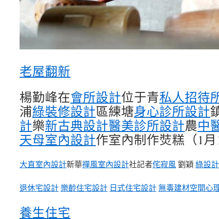
老屋翻新
楊勤峰在
會所設計
位于青
私人招待
浦
綠裝修設計
區練塘
身心診所設計
計
樂
新古典設計
醫美診所設計
農
中
天母室內設計
作室內制作焋糕（1月
大直室內設計
新華
禪風室內設計
社記者
侘寂風
劉穎
綠設計
退休宅設計
樂齡住宅設計
日式住宅設計
無毒建材
空間心
養生住宅