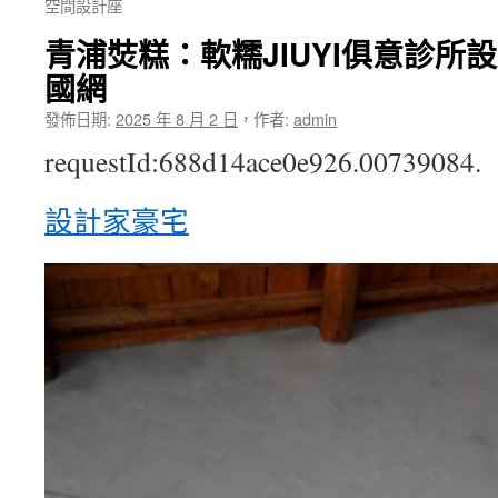
空間設計座
青浦焋糕：軟糯JIUYI俱意診所
國網
發佈日期:
2025 年 8 月 2 日
，
作者:
admin
requestId:688d14ace0e926.00739084.
設計家豪宅