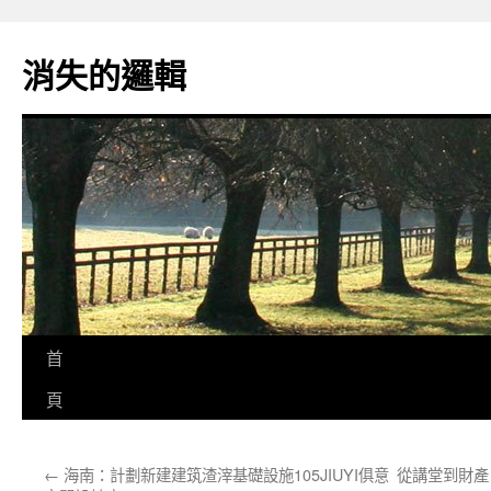
跳
至
消失的邏輯
主
要
內
容
首
頁
←
海南：計劃新建建筑渣滓基礎設施105JIUYI俱意
從講堂到財產