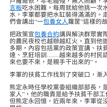
戶羅爾依，年老體殘，無人照顧，
言板
吃水困難，每周就給他挑一次
水，李軍都要把水缸裝得滿滿的。
們會講出“一
包養女人
籮筐”這樣的
把政策宣
包養合約
講與解決群眾實
的農民夜校也越辦越紅火，直到他逝
多期，內容包括黨的政策宣講、扶
達、烹飪培訓……越來越多的村民認
來也要不來，是親手干出來的”。
李軍的扶貧工作找到了突破口，漸
熊定永時任學校黨委組織部部長，是
家人”，他的職責是給予扶貧干部工
但熊定永回憶，近兩年來，李軍從