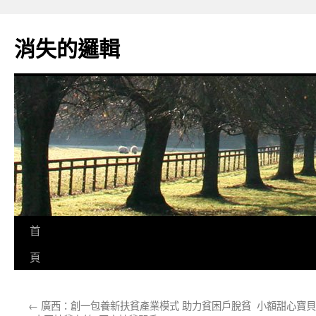
跳
至
消失的邏輯
主
要
內
容
首
頁
←
廣西：創一包養新扶貧產業模式 助力貧困戶脫貧
小額甜心寶貝