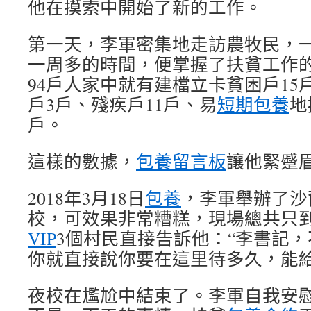
他在摸索中開始了新的工作。
第一天，李軍密集地走訪農牧民，
一周多的時間，便掌握了扶貧工作
94戶人家中就有建檔立卡貧困戶15
戶3戶、殘疾戶11戶、易
短期包養
地
戶。
這樣的數據，
包養留言板
讓他緊蹙
2018年3月18日
包養
，李軍舉辦了沙
校，可效果非常糟糕，現場總共只到
VIP
3個村民直接告訴他：“李書記
你就直接說你要在這里待多久，能給
夜校在尷尬中結束了。李軍自我安