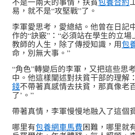
不是一兩天的事情，扶貧
包養合約
易，就不是“攻堅戰”了。
李軍愛思考，愛總結。他曾在日記
作的“訣竅”：“必須站在學生的立場
教師的人生，除了傳授知識，用
包
命，別無大事。”
“角色”轉變后的李軍，又把這些思
中。他這樣闡述對扶貧干部的理解：
錢
不帶著真感情去扶貧，那真像老百
了’。”
帶著真情，李軍慢慢地融入了這個
哪里有
包養網車馬費
困難，哪里就