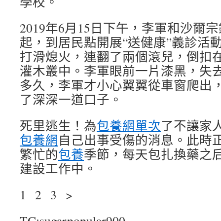
學校。
2019年6月15日下午，李軍和沙
起，到居民點開展“送健康”義診活
打滑熄火，連翻了兩個滾兒，倒扣
灌木叢中。李軍眼前一片漆黑，失
多久，李軍才小心翼翼從車窗爬出
了深深一道口子。
死里逃生！為
包養網單次
了不讓家
包養網
自己出事受傷的消息。此時
繁忙的
包養
季節，每天包扎換藥之
建設工作中。
1 2 3 >
TC:sugarpopular900