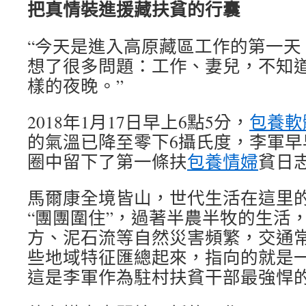
把真情裝進援藏扶貧的行囊
“今天是進入高原藏區工作的第一天
想了很多問題：工作、妻兒，不知
樣的夜晚。”
2018年1月17日早上6點5分，
包養軟
的氣溫已降至零下6攝氏度，李軍早
圈中留下了第一條扶
包養情婦
貧日
馬爾康全境皆山，世代生活在這里
“團團圍住”，過著半農半牧的生活
方、泥石流等自然災害頻繁，交通
些地域特征匯總起來，指向的就是
這是李軍作為駐村扶貧干部最強悍的