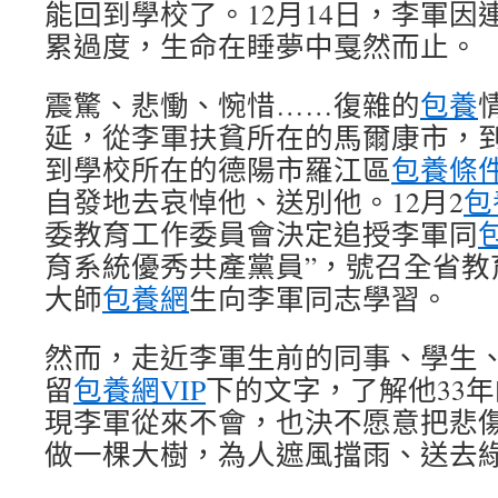
能回到學校了。12月14日，李軍因
累過度，生命在睡夢中戛然而止。
震驚、悲慟、惋惜……復雜的
包養
延，從李軍扶貧所在的馬爾康市，
到學校所在的德陽市羅江區
包養條
自發地去哀悼他、送別他。12月2
包
委教育工作委員會決定追授李軍同
育系統優秀共產黨員”，號召全省教
大師
包養網
生向李軍同志學習。
然而，走近李軍生前的同事、學生
留
包養網VIP
下的文字，了解他33
現李軍從來不會，也決不愿意把悲
做一棵大樹，為人遮風擋雨、送去