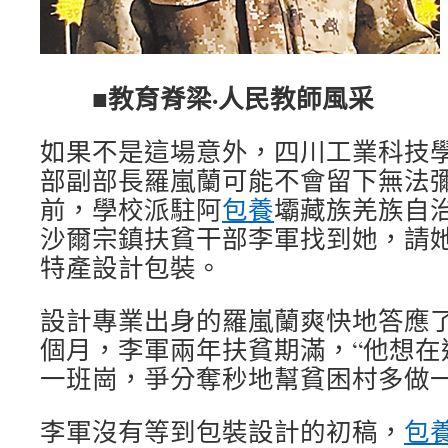
■教育脊梁·人民教師風采
如果不是這場意外，四川工業科技
部副部長羅嵐蘭可能不會留下無法
前，學校派駐阿
包養
壩藏族羌族自
沙爾宗鎮扶貧干部李軍找到她，請
特產設計包裝。
設計專業出身的羅嵐蘭爽快地答應
個月，李軍兩年扶貧期滿，“他想在
一班崗，爭分奪秒地幫貧困村多做一
李軍沒有等到包裝設計的初稿，
包