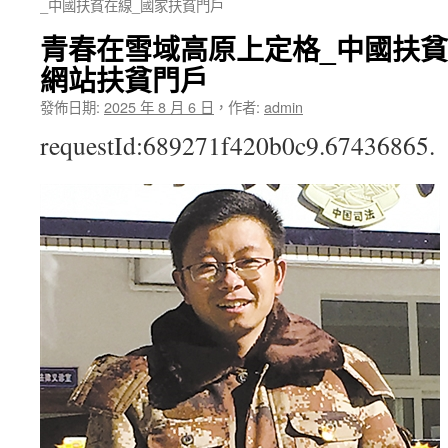
_中國扶貧在線_國家扶貧門戶
青春在雪域高原上定格_中國扶貧
網站扶貧門戶
發佈日期:
2025 年 8 月 6 日
，
作者:
admin
requestId:689271f420b0c9.67436865.