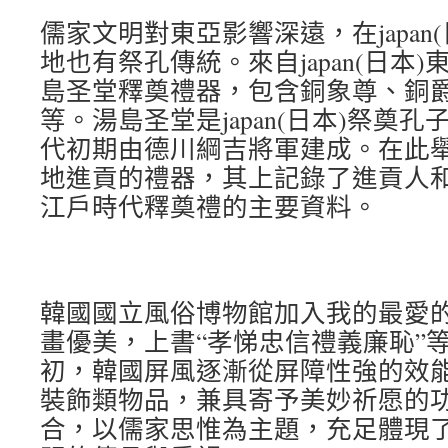
儒家文明對東亞影響深遠，在japan
地也有祭孔傳統。來自japan(日本
島圣堂釋奠禮器，包含銅象尊、銅
等。湯島圣堂是japan(日本)祭奠
代初期由德川綱吉將軍建成。在此
地進貢的禮器，其上記錄了進貢人
江戶時代釋奠禮的主要資料。
韓國國立風俗博物館加入我的最愛
畫優美，上書“孝悌忠信禮義廉恥”等
初，韓國屏風逐漸從屏障性強的效
裝飾類物品，兼具寄予美妙祈愿的
合，以儒家思惟為主題，充足體現