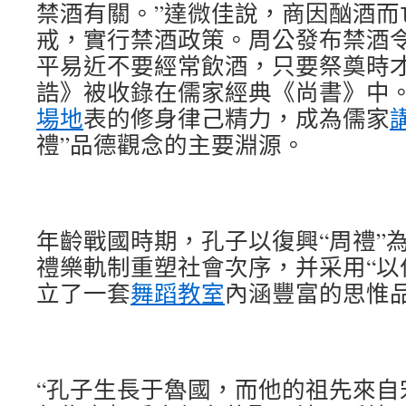
禁酒有關。”達微佳說，商因酗酒而
戒，實行禁酒政策。周公發布禁酒
平易近不要經常飲酒，只要祭奠時
誥》被收錄在儒家經典《尚書》中。
場地
表的修身律己精力，成為儒家
禮”品德觀念的主要淵源。
年齡戰國時期，孔子以復興“周禮”
禮樂軌制重塑社會次序，并采用“以
立了一套
舞蹈教室
內涵豐富的思惟
“孔子生長于魯國，而他的祖先來自