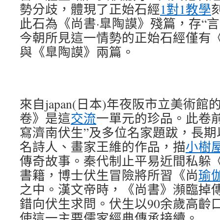
勢分歧，體現了正始石經
1對1教學
此石為《尚書·臯陶謨》殘篇，存“言
今朝所見這一情勢的正始石經僅有
與《臯陶謨》兩篇。
來自japan(日本)年夜阪市立美術
卷》是這
交流
一單元的珍品。此卷
寫濟南伏生”及多位名家題跋，長期
名詩人、畫家王維的作品，描
小樹
傳奇故事。秦代制止平易近間私躲
書籍，博士伏生冒險將所習《尚
瑜
之中。漢文帝時，《尚書》瀕臨掉
錯向伏生求問。伏生以90余歲高齡口
使這一主要儒家經典傳承接續。