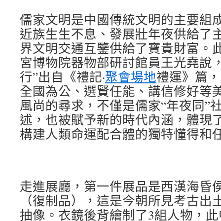
儒家文明是中國傳統文明的主要組
近族生生不息、發展壯年夜供給了
界文明交通互鑒供給了寶貴財富。
宮博物院器物部研討館員王光堯說，
行”出自《禮記·
聚會場地
禮運》篇，
全國為公、選賢任能、講信修好等
風尚的尋求，不僅是儒家“年夜同”
述，也被賦予新的時代內涵，體現
構建人類命運配合體的獨特懂得和
走進展廳，第一件展品是西漢海昏
（復制品），這是今朝所見考古出
抽像。衣鏡後背繪制了3組人物，此