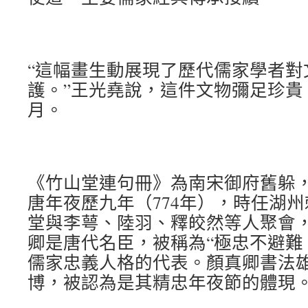
“這幅畫生動展現了歷代儒家學者對
護。”王光堯說，這件文物彌足珍貴
月。
《竹山堂連句冊》為南宋御府舊躲
唐年夜歷九年（774年），時任湖
堂與李萼、陸羽、釋皎然等人聚會
卿是唐代名臣，被稱為“極忠不避難
儒家忠義人格的代表。顏真卿書法
博，被認為是其精忠年夜節的體現