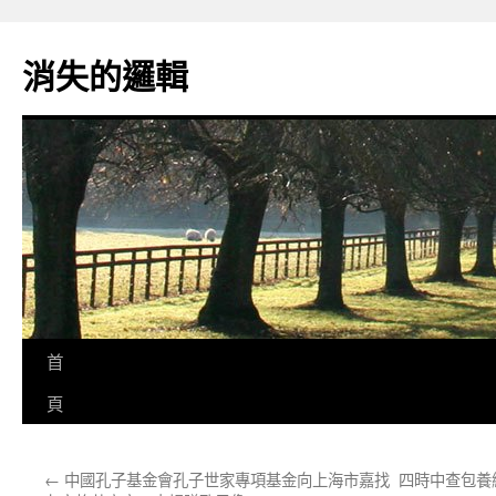
跳
至
消失的邏輯
主
要
內
容
首
頁
←
中國孔子基金會孔子世家專項基金向上海市嘉找
四時中查包養