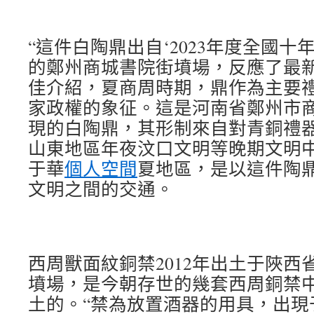
“這件白陶鼎出自‘2023年度全國十
的鄭州商城書院街墳場，反應了最新
佳介紹，夏商周時期，鼎作為主要
家政權的象征。這是河南省鄭州市
現的白陶鼎，其形制來自對青銅禮
山東地區年夜汶口文明等晚期文明
于華
個人空間
夏地區，是以這件陶
文明之間的交通。
西周獸面紋銅禁2012年出土于陜西
墳場，是今朝存世的幾套西周銅禁
土的。“禁為放置酒器的用具，出現