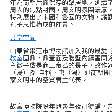
年為商朝后裔保存的聚居地，延續
周人的焦點封國，周文明氛圍濃厚。
特別展出了宋國和魯國的文物，讓
孔子思惟構成的佈景。
共享空間
山東省棗莊市博物館加入我的最愛
教室
固鼎，鼎蓋面及腹壁內鑄雷同
主微子啟是商王帝乙的長子，故作器
（湯）孫”自稱。唐（湯）即商朝開
家文明中的圣賢君主代表。
故宮博物院躲年齡魯年夜司徒鋪，