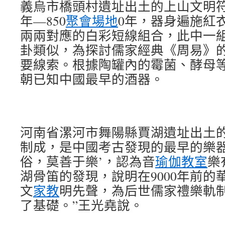
義烏市橋頭村遺址出土的上山文明符
年—850
聚會場地
0年，器身遍施紅
兩兩對應的白彩短線組合，此中一組
卦類似，為探討儒家經典《周易》
要線索。根據陶罐內的霉菌、酵母
朝已知中國最早的酒器。
河南省漯河市舞陽縣賈湖遺址出土
制成，是中國考古發現的最早的樂器
俗，莫善于樂’，認為音
瑜伽教室
樂
湖骨笛的發現，說明在9000年前的
文
家教
明先聲，為后世儒家禮樂軌
了基礎。”王光堯說。