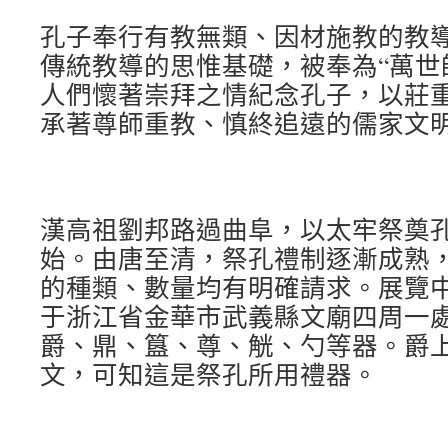
孔子奉行有教無類、因材施教的教
傳統教導的思惟基礎，被奉為“萬世
人們懷著崇拜之情紀念孔子，以莊
承著尊師重教、慎終追遠的儒家文
漢高祖劉邦路過曲阜，以太牢祭奠
始。由唐至清，祭孔禮制逐漸成熟
的種類、數量均有明確請求。展覽
于浙江省金華市武義縣文廟四周一
爵、鼎、簋、尊、觥、勺等器。爵上
文，可知這是祭孔所用禮器。