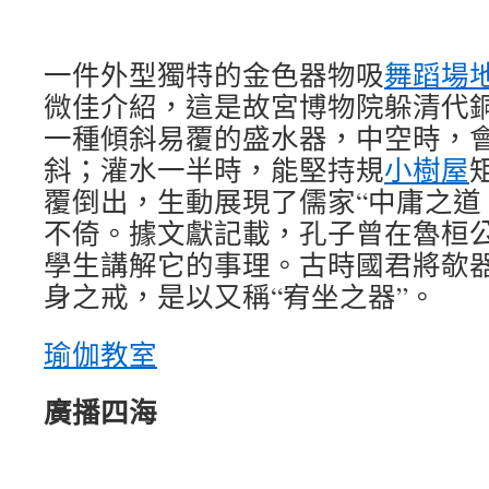
一件外型獨特的金色器物吸
舞蹈場
微佳介紹，這是故宮博物院躲清代
一種傾斜易覆的盛水器，中空時，
斜；灌水一半時，能堅持規
小樹屋
覆倒出，生動展現了儒家“中庸之道
不倚。據文獻記載，孔子曾在魯桓
學生講解它的事理。古時國君將欹
身之戒，是以又稱“宥坐之器”。
瑜伽教室
廣播四海