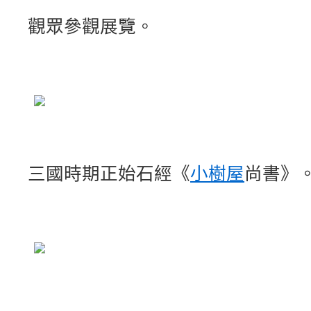
觀眾參觀展覽。
三國時期正始石經《
小樹屋
尚書》