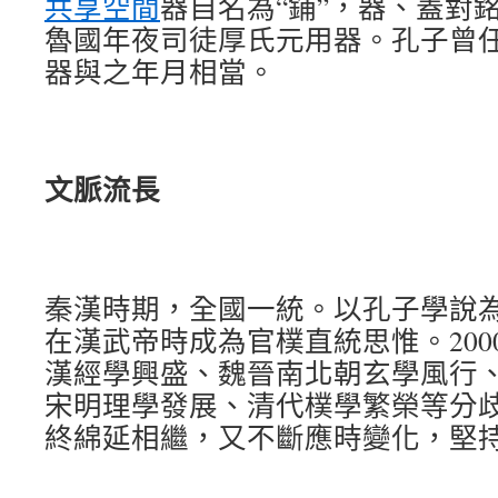
共享空間
器自名為“鋪”，器、蓋對
魯國年夜司徒厚氏元用器。孔子曾
器與之年月相當。
文脈流長
秦漢時期，全國一統。以孔子學說
在漢武帝時成為官樸直統思惟。200
漢經學興盛、魏晉南北朝玄學風行
宋明理學發展、清代樸學繁榮等分
終綿延相繼，又不斷應時變化，堅