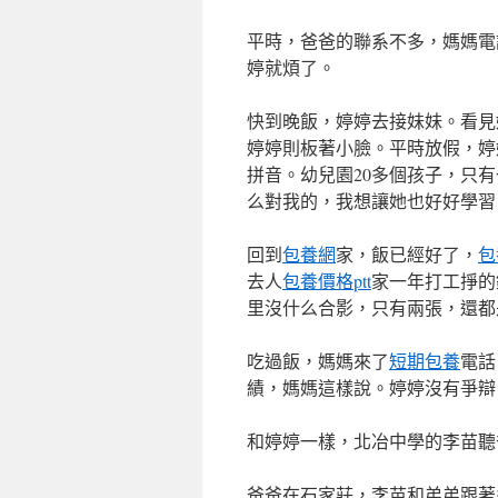
平時，爸爸的聯系不多，媽媽電
婷就煩了。
快到晚飯，婷婷去接妹妹。看見
婷婷則板著小臉。平時放假，婷
拼音。幼兒園20多個孩子，只有
么對我的，我想讓她也好好學習
回到
包養網
家，飯已經好了，
包
去人
包養價格ptt
家一年打工掙的
里沒什么合影，只有兩張，還都
吃過飯，媽媽來了
短期包養
電話
績，媽媽這樣說。婷婷沒有爭辯
和婷婷一樣，北冶中學的李苗聽
爸爸在石家莊，李苗和弟弟跟著