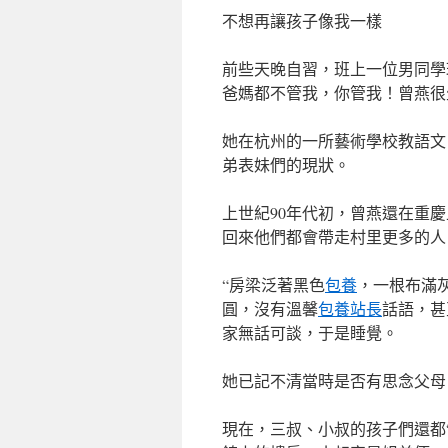
不想再讓孩子像我一樣
前些天晚自習，班上一位男同學
爸媽都不管我，你管我！曾燕很
她在杭州的一所藝術學校教語文
弟表妹們的現狀。
上世紀90年代初，曾燕還在重
回來他們都會帶走村里更多的人
“房梁泛著黑色
包養
，一根布滿
圓，沒有溫馨
包養站長
話語，甚
家無話可談，于是睡覺。
她已記不清當時是否有思念父母
現在，三叔、小叔的孩子們還都