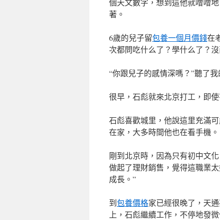
個天文數字，想到這他就噌噌地
著。
6歲的兒子留
包養一個月價錢
在
次都問吃什么了？學什么了？沒
“你跟兒子的感情深嗎？”聽了
很早，石彪就來北京打工，即使
石彪喜歡城里，他說這里充滿可
在家，大多時間他也在看手機。
剛到北京時，因為只有初中文化
做起了理財銷售，覺得這職業太
成長。”
到
包養價格
家已經很晚了，天通
上，石彪繼續工作，不停地發微