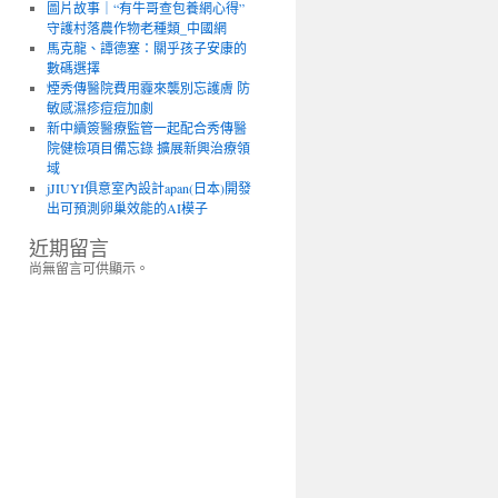
圖片故事｜“有牛哥查包養網心得”
守護村落農作物老種類_中國網
馬克龍、譚德塞：關乎孩子安康的
數碼選擇
煙秀傳醫院費用霾來襲別忘護膚 防
敏感濕疹痘痘加劇
新中續簽醫療監管一起配合秀傳醫
院健檢項目備忘錄 擴展新興治療領
域
jJIUYI俱意室內設計apan(日本)開發
出可預測卵巢效能的AI模子
近期留言
尚無留言可供顯示。