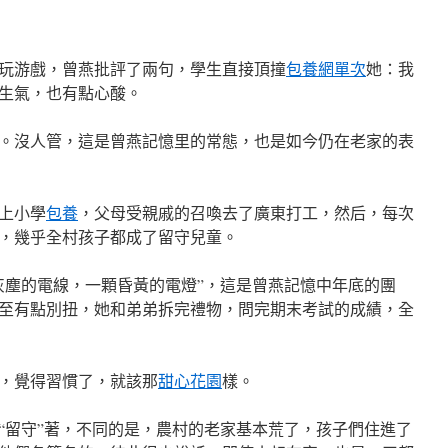
玩游戲，曾燕批評了兩句，學生直接頂撞
包養網單次
她：我
生氣，也有點心酸。
。沒人管，這是曾燕記憶里的常態，也是如今仍在老家的表
慶上小學
包養
，父母受親戚的召喚去了廣東打工，然后，每次
，幾乎全村孩子都成了留守兒童。
灰塵的電線，一顆昏黃的電燈”，這是曾燕記憶中年底的團
至有點別扭，她和弟弟拆完禮物，問完期末考試的成績，全
，覺得習慣了，就該那
甜心花園
樣。
“留守”著，不同的是，農村的老家基本荒了，孩子們住進了