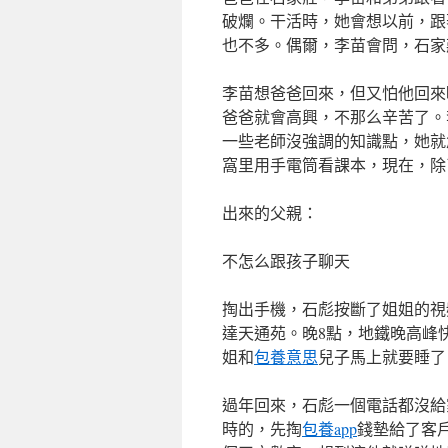
破爛。干活時，她會想以前，跟
也不多。偶爾，李苗會問，石家
李苗想爸爸回來，但又怕他回來
爸爸就會高興，不那么辛苦了。
一些老師沒強調的知識點，她就
窩里用手電筒看課本，現在，除
出來的父親：
不怎么跟孩子聊天
掏出手機，石彪按斷了姐姐的視
達天通苑。晚8點，地鐵晚高峰
姐和
包養意思
兒子馬上就要睡了
過年回來，石彪一個電話都沒給
時的，先掏
包養app
錢墊給了客戶