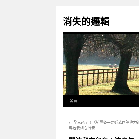
跳
至
消失的邏輯
主
要
內
容
首頁
←
全文來了！《新疆各平易近族同等權力
專包養網心得發