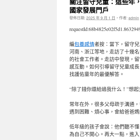
關注留守兒童：這些年
國家發展門戶
發佈日期:
2025 年 9 月 1 日
，
作者:
admin
requestId:68b4825e02f5d1.863294
編
包養感情
者按：當下，留守兒
河南、浙江等地，走訪了十幾名
的社會工作者。走訪中發現，留
感互動。如何引導留守兒童成長
找護佑童年的最優解答。
“除了錢你還給過我什么！”想起
常年在外，很多父母疏于溝通，
遇到困難、煩心事，會給爸爸媽
低年級的孩子會說：他們聽不懂
為自己不開心。再大一點，進入