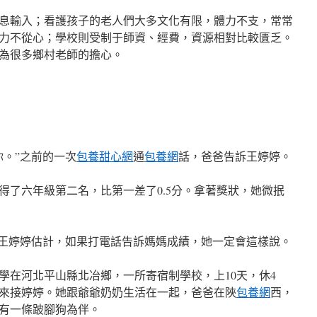
息輸入；看護孩子的老人們大多文化有限，體力不支，常常
力不從心；學校則受制于師資、經費，資源相對比較匱乏。
為很多鄉村老師的擔心。
你。”之前的一次
包養甜心網
通
包養網
話，爸爸告訴王婷婷。
得了六年級第二名，比第一差了0.5分。拿著獎狀，她微抿
”王婷婷估計，如果打電話告訴媽媽成績，她一定會這樣說。
學在河北平山縣北冶鄉，一所寄宿制學校，上10天，休4
來接婷婷。她跟爺爺奶奶生活在一起，爸爸在陜
包養網
西，
有一條跛腳狗為伴。