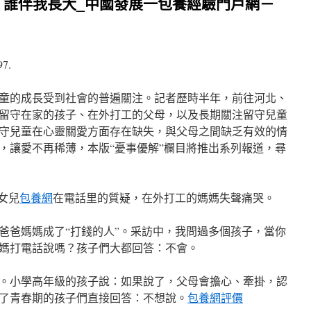
，誰伴我長大_中國發展一包養經驗門戶網－
97.
童的成長受到社會的普遍關注。記者歷時半年，前往河北、
留守在家的孩子、在外打工的父母，以及長期關注留守兒童
守兒童在心靈關愛方面存在缺失，與父母之間缺乏有效的情
，讓愛不再稀薄，本版“憂事優解”欄目將推出系列報道，尋
女兒
包養網
在電話里的質疑，在外打工的媽媽失聲痛哭。
爸爸媽媽成了“打錢的人”。采訪中，我問過多個孩子，當你
媽打電話說嗎？孩子們大都回答：不會。
。小學高年級的孩子說：如果說了，父母會擔心、牽掛，認
了青春期的孩子們直接回答：不想說。
包養網評價