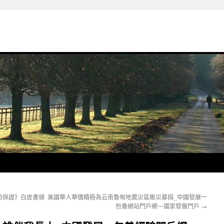
的保證》白皮書頒
美國華人華僑積極為云南魯甸地震災區賑災募捐_中國發展一
包養網站門戶網－國家發展門戶
→