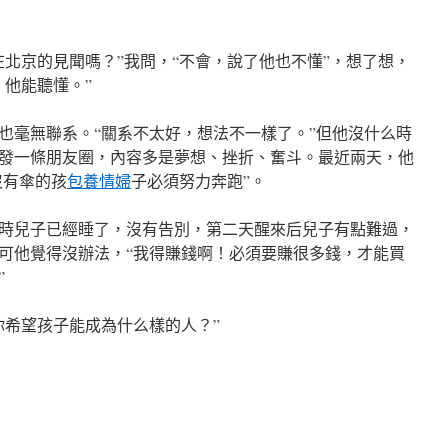
在北京的見聞嗎？”我問，“不會，說了他也不懂”，想了想，
，他能聽懂。”
也毫無聯系。“關系不太好，想法不一樣了。”但他沒什么時
發一條朋友圈，內容多是夢想、挫折、奮斗。最近兩天，他
沒有傘的孩
包養情婦
子必須努力奔跑”。
時兒子已經睡了，沒有告別，第二天醒來后兒子有點難過，
可他覺得沒辦法，“我得賺錢啊！必須要賺很多錢，才能買
”
你希望孩子能成為什么樣的人？”