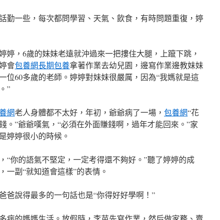
話勤一些，每次都問學習、天氣、飲食，有時問題重復，婷
婷婷，6歲的妹妹老遠就沖過來一把摟住大腿，上躥下跳，
婷會
包養網
長期包養
拿著作業去幼兒園，邊寫作業邊教妹妹
一位60多歲的老師。婷婷對妹妹很嚴厲，因為“我媽就是這
。”
養網
老人身體都不太好，年初，爺爺病了一場，
包養網
“花
錢。”爺爺嘆氣，“必須在外面賺錢啊，過年才能回來。”家
是婷婷很小的時候。
，“你的語氣不堅定，一定考得還不夠好。”聽了婷婷的成
，一副“就知道會這樣”的表情。
爸爸說得最多的一句話也是“你得好好學啊！”
多病的媽媽生活。放假時，李苗先寫作業，然后做家務、賣