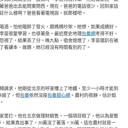
著爸爸出去能問東問西。現在，爸爸的電話很少，回到家話
莊什么樣啊？爸爸看著電視說，就那樣吧。
喝酒，怕他喝醉了發火，跟媽媽吵架。她想，如果成績好，
李苗很愛學習，也很著急，最近歷史地理
包養網
考得不好，
忽視了，結果丟了分。晚九點，宿舍熄燈了，李苗還趴在被
了看課本、做題，她已經沒有時間看別的了。
頻請求，他剛從北京的呼家樓上了地鐵，至少一小時才能到
快過了，但
包養
依然沒座
包養甜心網
。農村的夜靜，估計姐
。
家里打。他在北京做理財銷售，一個項目賠了，他以為是暫
，結果真出事了，30萬沒了著落。30萬，這在農村就是一