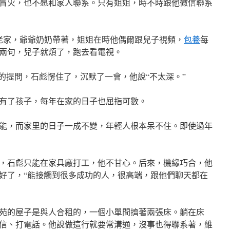
冒火，也不愿和家人聯系。只有姐姐，時不時跟他微信聯系
老家，爺爺奶奶帶著，姐姐在時他偶爾跟兒子視頻，
包養
每
兩句，兒子就煩了，跑去看電視。
我的提問，石彪愣住了，沉默了一會，他說“不太深。”
有了孩子，每年在家的日子也屈指可數。
能，而家里的日子一成不變，年輕人根本呆不住。即使過年
，石彪只能在家具廠打工，他不甘心。后來，機緣巧合，他
好了，“能接觸到很多成功的人，很高端，跟他們聊天都在
苑的屋子是與人合租的，一個小單間擠著兩張床。躺在床
信、打電話。他說做這行就要常溝通，沒事也得聯系著，維