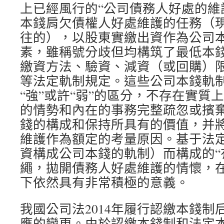
上已經風行的“公司債務人好處的維
本錢肩欠債權人好處維護的任務（
往的），以股東實繳出資作為公司
素，雖稱號分歧但均構筑了最低本
繳資方法、驗資、減資（或回購）
等法定軌制規定。這些公司本錢軌
“強”或許“弱”的區分，不存在實質
的情勢和內在的事務完整疏忽或擯
錢的構成和保持所具有的價值，并
維護作為額定的考量原因。基于法
資構成公司本錢的軌制）而構成的“
繩，拋開債務人好處維護的情懷，
下依然具有非常積極的意義。
我國公司法2014年履行認繳本錢制
應的變更。由於認繳本錢制和法定