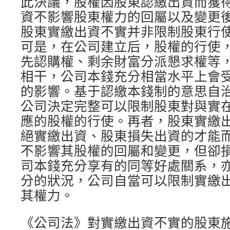
此決議，股權因股東認繳出資而獲
資不影響股東權力的回屬以及變更
股東實繳出資不實并非限制股東行
可是，在公司建立后，股權的行使
先認購權、剩余財富分派懇求權等
相干，公司本錢充分相當水平上會
的影響。基于認繳本錢制的意思自
公司決定完整可以限制股東對與實
應的股權的行使。再者，股東實繳
絕實繳出資、股東損失出資的才能
不影響其股權的回屬和變更，但卻
司本錢充分享有的同等好處關系，
分的狀況，公司自當可以限制實繳
其權力。
《公司法》對實繳出資不實的股東