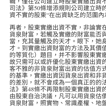
輯，僅在公司建立時股東實繳出資
司法》第50條增添規則公司建立時
資不實的股東“在出資缺乏的范圍內
再者，股東實繳出資不實，非論實
貨泉財富，若觸及實繳的財富能否
當，充其量觸及的天才。眼下，她
才。到實繳出資財富的方法及其價
的等質化）題目，并不影響股東實
故只需可以或許優化股東實繳出資
客不雅的非貨泉財富出資的估值方
的基準，實繳出資因貨泉出資和非
的差別，就不會成為一個真正的的
法》第48條不再限制股東實繳出資
由股東自治決議，凡可以用貨泉估
貨泉財富，照實物、常識產權、地