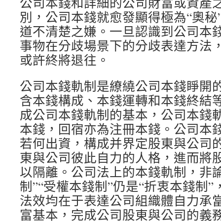
公司本錢和詳細的公司財富或資產
別，公司本錢就愈發顯得極為“奧秘
道不清楚之嫌。一旦認識到公司本
事物在分歧場景下的分歧表達方法
或許終將退往。
公司本錢軌制是繚繞公司本錢睜開
含本錢構成、本錢運轉和本錢終結
成公司本錢軌制的基本，公司本錢
本錢，回宿亦為注冊本錢。公司本
若何出資，構成并界定股東與公司
東與公司彼此自力的人格，進而將
以隔離。公司法上的本錢軌制，非論
制”“受權本錢制”仍是“折衷本錢制
法效均在于表達公司組織體自力承
富基本，完成公司股東與公司的義