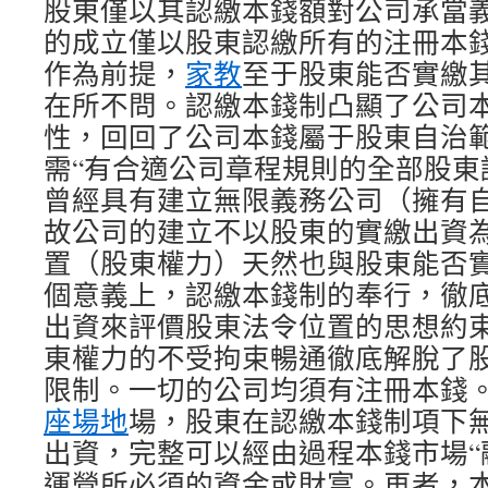
股東僅以其認繳本錢額對公司承當
的成立僅以股東認繳所有的注冊本
作為前提，
家教
至于股東能否實繳
在所不問。認繳本錢制凸顯了公司
性，回回了公司本錢屬于股東自治
需“有合適公司章程規則的全部股東
曾經具有建立無限義務公司（擁有
故公司的建立不以股東的實繳出資
置（股東權力）天然也與股東能否
個意義上，認繳本錢制的奉行，徹
出資來評價股東法令位置的思想約
東權力的不受拘束暢通徹底解脫了
限制。一切的公司均須有注冊本錢
座場地
場，股東在認繳本錢制項下
出資，完整可以經由過程本錢市場“
運營所必須的資金或財富。再者，