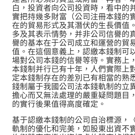
白，投資者向公司投資時，看中的
實把持幾多財富（公司注冊本錢的
在的貿易形式及其潛伏的生長價值
多及其表示情勢，并非公司信譽的
譽的基本在于公司成立和運營的貿
值。在這個意義上，認繳本錢制可
場對公司本錢的信譽等待。實務上
本錢制并行已有十年，人們實際上
定本錢制存在的差別已有相當的熟
錢制屬于我國公司法本錢軌制的立
擔心而又無法處理的嚴重疑問題目
的實行後果值得高度確定。
基于認繳本錢制的公司自治標源，
軌制的優化和完美，如股東出資不