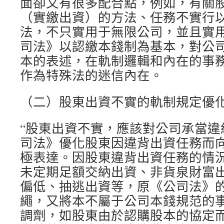
面卻又有很多配合點，例如，有關
（實繳出資）的方法、任務不實行
法，不只實用于無限公司，並且實
司法》以認繳本錢制為基本，對公
本的表述，在軌制邏輯和內在的事
作為特殊法的迷信內在。
（二）股東出資不實的軌制規定優
“股東出資不實，應該對公司承當違
司法》優化股東因違背出資任務而
極表達。因股東違背出資任務的情
未定期足額交納出資、非貨泉財富
偏低、抽逃出資等，原《公司法》
繩，又將本不屬于公司本錢規范的
調劑，如股東由於認購股本的協定