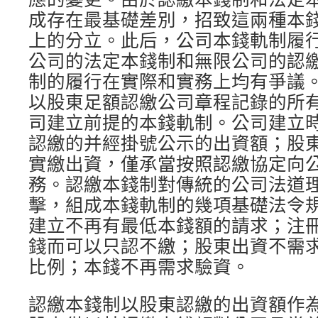
成存在最基礎差別，招致這兩種本
上的分立。此后，公司本錢軌制履行
公司的法定本錢制和無限公司的認
制的履行在實際和實務上均有爭議
以股東足額認繳公司章程記錄的所
司建立前提的本錢軌制。公司建立
認繳的并經掛號公示的出資額；股
實繳出資，僅承當按照認繳協定向
務。認繳本錢制對傳統的公司法道
擊，組成本錢軌制的幾項基礎法令
建立不再有最低本錢額的請求；注
錢而可以只認不繳；股東出資不需求
比例；本錢不再需求驗資。
認繳本錢制以股東認繳的出資額作