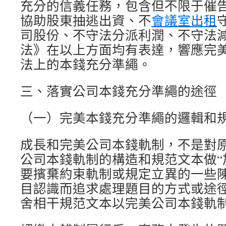
充分的信義任務，包含但不限于催
協助股東抽逃出資、不
會議室出租
司股份、不守法分派利潤、不守法
法》在以上方面均有表達，響應完
法上的本錢充分準繩。
三、落實公司本錢充分準繩的途徑
（一）完美本錢充分準繩的邏輯和
成長和完美公司本錢軌制，不是對
公司本錢軌制的構造和規范文本做“
要擯棄約束軌制或規定立異的一些
目認識而追求處理題目的方式或途
舍相干規范文本以完美公司本錢軌