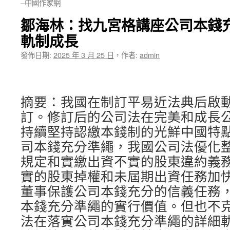
–中國作家網
鄒海林：找九宮格講座公司本錢
軌制成長
發佈日期:
2025 年 3 月 25 日
，
作者:
admin
摘要：我國在制訂平易近法典后啟
訂。修訂后的公司法在完美和成長
持續堅持認繳本錢制的光鮮中國特
司本錢充分準繩，我國公司法優化
規定和實繳出資不實的股東違約義
實的股東掉權和未屆期出資任務加
董事保護公司本錢充分的信義任務
本錢充分準繩的實行價值。但也不
法在落實公司本錢充分準繩的詳細