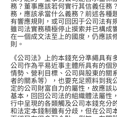
務？董事應該若何實行其信義任務
務，應該承當什么義務？前述各種
有響應規則，或可回因于公司法有
雖司法實務積極停止摸索并已構成
在一個成文法至上的國度，仍應該
則。
《公司法》上的本錢充分準繩具有
公司作為平易近事主體所具有的個
情勢、營利目標、公司與股東的關
者的關系等），也要充足照料到我
定的公司財富自力的屬性，故應該
基本，回回公司法的組織體法屬性
行中呈現的各類觸及公司本錢充分
和法定本錢制雖有分歧，但在公司