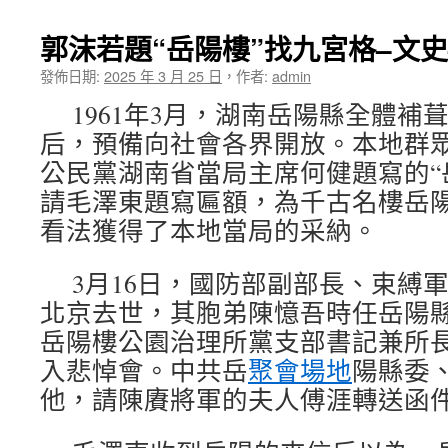
郭沫若題“岳陽樓”找九宮格–文
發佈日期:
2025 年 3 月 25 日
，
作者:
admin
1961年3月，湖南岳陽縣全體補
后，預備向社會各界開放。本地群
公民黨湖南省當局主席何健題寫的“
請毛澤東題寫匾額，為千古名樓岳
看法獲得了本地當局的采納。
3月16日，國防部副部長、束縛
北京去世，其胞弟陳憶吾時任岳陽
岳陽樓公園治理所黨支部書記兼所
入悲悼會。中共岳
聚會場地
陽縣委
他，請陳賡將軍的夫人傅涯轉送函