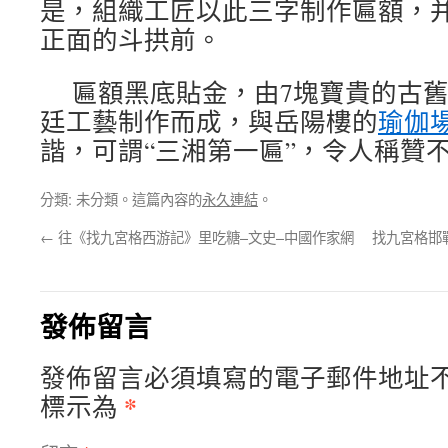
是，組織工匠以此三字制作匾額，
正面的斗拱前。
匾額黑底貼金，由7塊寶貴的古
廷工藝制作而成，與岳陽樓的
瑜伽
諧，可謂“三湘第一匾”，令人稱贊
分類: 未分類。這篇內容的
永久連結
。
←
往《找九宮格西游記》里吃糖–文史–中國作家網
找九宮格邯
發佈留言
發佈留言必須填寫的電子郵件地址
*
標示為