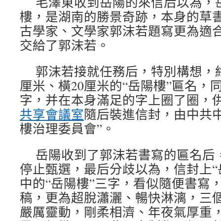
毛澤東收到岳陽的來信后以為，
樓，是湖南的勝景奇跡，本身的草
古學家、文學家郭沫若題寫更為適
交給了郭沫若。
郭沫若接就任務后，特別構想，終
厘米、橫20厘米的“岳陽樓”匾名，
字，并在本身滿足的字上圈了圈，
共享會議室
隨后裝進信封，由中共中
樓治理委員會”。
岳陽收到了郭沫若書寫的匾名后
停止甄選，最后分歧以為，信封上“
中的“岳陽樓”三字，看似隨便書寫
稿，更為超脫瀟灑、暢快淋漓，三
嚴厲靈動，剛柔相濟、年夜氣厚重