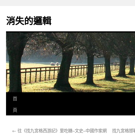
跳
至
消失的邏輯
主
要
內
容
首
頁
←
往《找九宮格西游記》里吃糖–文史–中國作家網
找九宮格邯