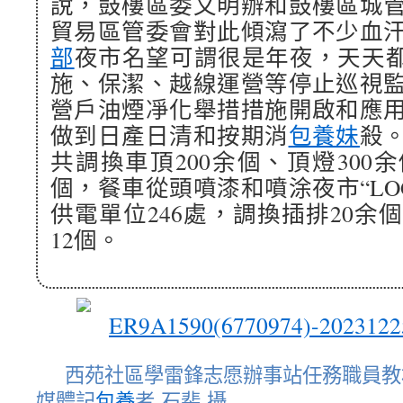
說，鼓樓區委文明辦和鼓樓區城
貿易區管委會對此傾瀉了不少血
部
夜市名望可謂很是年夜，天天都
施、保潔、越線運營等停止巡視
營戶油煙凈化舉措措施開啟和應
做到日產日清和按期消
包養妹
殺
共調換車頂200余個、頂燈300
個，餐車從頭噴漆和噴涂夜市“LOG
供電單位246處，調換插排20余
12個。
西苑社區學雷鋒志愿辦事站任務職員教
媒體記
包養
者 石斐 攝