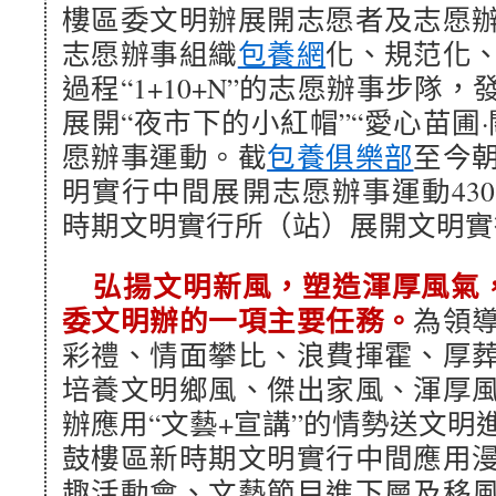
樓區委文明辦展開志愿者及志愿
志愿辦事組織
包養網
化、規范化
過程“1+10+N”的志愿辦事步隊
展開“夜市下的小紅帽”“愛心苗圃
愿辦事運動。截
包養俱樂部
至今
明實行中間展開志愿辦事運動43
時期文明實行所（站）展開文明實行
弘揚文明新風，塑造渾厚風氣
委文明辦的一項主要任務。
為領
彩禮、情面攀比、浪費揮霍、厚
培養文明鄉風、傑出家風、渾厚
辦應用“文藝+宣講”的情勢送文明
鼓樓區新時期文明實行中間應用
趣活動會、文藝節目進下層及移