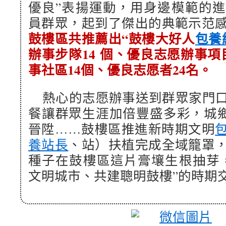
優良”表揚運動，用身邊模範的
員群眾，起到了傑出的典範示范
鼓樓區共推薦出“鼓樓大好人
包養
辦事步隊14 個、優良志愿辦事項
事社區14個、優良志愿者24名。
熱心的志愿辦事送到群眾家門
餐讓群眾生涯加倍豐盛多彩，城鄉“
晉陞……鼓樓區推進新時期文明
養站長
、站）扶植完成全域籠罩
種子在鼓樓區這片膏壤生根抽芽
文明城市、共建聰明鼓樓”的時期