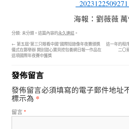
海報：劉薇薇 萬
分類: 未分類。這篇內容的
永久連結
。
←
第五屆“第三只眼看中國”國際短錄像年夜賽頒獎
這一年的程
儀式在鄭舉辦 開封甜心寶貝挖包養網日報一作品在
二〇
這項國際年夜賽中獲獎
發佈留言
發佈留言必須填寫的電子郵件地址
*
標示為
留言
*