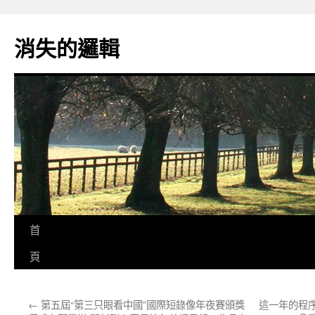
跳
至
消失的邏輯
主
要
內
容
首
頁
←
第五屆“第三只眼看中國”國際短錄像年夜賽頒獎
這一年的程