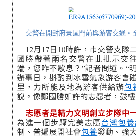
交警在開封府景區門前與游客交通。全
12月17日10時許，市交警支
國勝帶著兩名交警在此批示交往
端，您咋不歇息？”記者問道。“
辦事日，斟酌到冰雪氣象游客會
里，力所能及地為游客供給辦
包
說。像鄭國勝如許的志愿者，鼓
志愿者是精力文明創立步隊中
為進一個步驟完美志愿
台灣包養
制、普遍展開社會
包養
發動、強