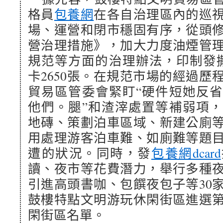
格員
包養網
在各自治理區內的巡
場、運營和閉市穩固有序，從頭
營治理措施》，加大力度油煙管
規范等方面的治理辦法，印制發撒
卡2650張。在規范市場的經過歷
貿易區管委會緊盯“硬件短她反
他們。腿”和渣滓處置等補弱項
地磚、策劃泊車區域、新建公廁
用處理游客泊車難、如廁難等題
遭的狀況。同時，發
包養網dcard
讀、夜市等花費潛力，舉行多種
引進高頭書咖、包饌夜包子等30
鼓樓特點文明游玩休閑街區進選
閑街區名單。