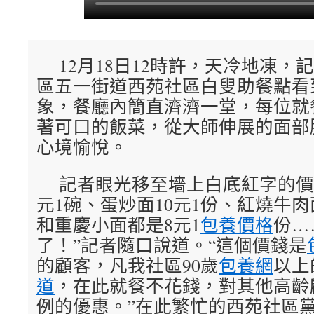
12月18日12時許，天冷地凍，
區五一街道西苑社區白叟助餐點看
象，餐廳內簡直濟濟一堂，每位就
著可口的飯菜，從大師伸展的面部
心境愉悅。
記者眼光移至墻上白底紅字的價
元1碗、蛋炒面10元1份、紅燒牛肉
和重慶小面都是8元1
包養價格
份…
了！”記者隨口說道。“這個價錢是
的顧客，凡我社區90歲
包養網
以上
道
，在此就餐不花錢，對其他高齡
例的優惠。”在此繁忙的西苑社區