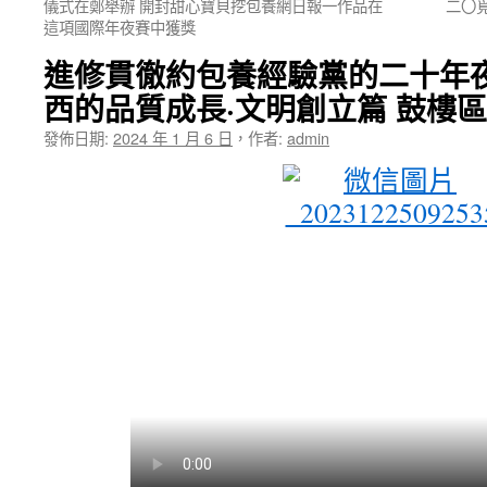
儀式在鄭舉辦 開封甜心寶貝挖包養網日報一作品在
二〇
這項國際年夜賽中獲獎
進修貫徹約包養經驗黨的二十年
西的品質成長·文明創立篇 鼓樓
發佈日期:
2024 年 1 月 6 日
，
作者:
admin