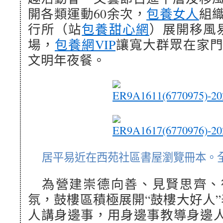
開各類運動60余次，
包養女人
組
行所（站
包養甜心網
）展開移風易
場，
包養網VIP
讓寬大群眾在家門
文明年夜餐。
居平易近在西苑社區書屋瀏覽冊本。全
為營建崇德向善、見賢思齊、
氛，鼓樓區積極展開“鼓樓大好人”
人講身邊事，用身邊事教導身邊人