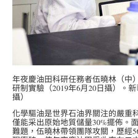
年夜慶油田科研任務者伍曉林（中
研制實驗（2019年6月20日攝）。
攝）
化學驅油是世界石油界關注的嚴重
僅能采出原始地質儲量30%擺佈。面
難題，伍曉林帶領團隊攻關，歷經56