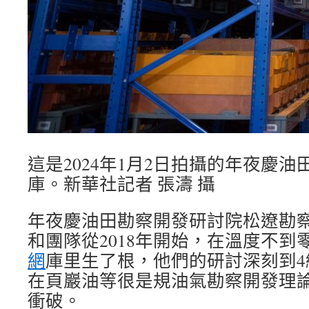
這是2024年1月2日拍攝的年夜慶
庫。新華社記者 張濤 攝
年夜慶油田勘察開發研討院松遼勘
和團隊從2018年開始，在溫度不到
網
庫里生了根，他們的研討深刻到4
在頁巖油等很是規油氣勘察開發理
衝破。