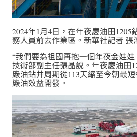
2024年1月4日，在年夜慶油田12
務人員前去作業區。新華社記者 張濤
“我們要為祖國再抱一個年夜金娃娃
技術部副主任張晶說。年夜慶油田12
巖油鉆井周期從113天縮至今朝最短9
巖油效益開發。