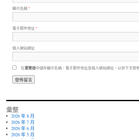
顯示名稱
*
電子郵件地址
*
個人網站網址
在
瀏覽器
中儲存顯示名稱、電子郵件地址及個人網站網址，以供下次發
彙整
2026 年 8 月
2026 年 7 月
2026 年 6 月
2026 年 5 月