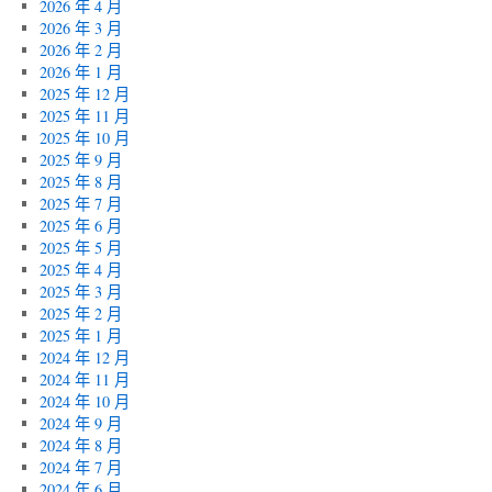
2026 年 4 月
2026 年 3 月
2026 年 2 月
2026 年 1 月
2025 年 12 月
2025 年 11 月
2025 年 10 月
2025 年 9 月
2025 年 8 月
2025 年 7 月
2025 年 6 月
2025 年 5 月
2025 年 4 月
2025 年 3 月
2025 年 2 月
2025 年 1 月
2024 年 12 月
2024 年 11 月
2024 年 10 月
2024 年 9 月
2024 年 8 月
2024 年 7 月
2024 年 6 月