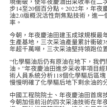
現衝破，使年夜慶油田采收率在二
步14至20個百分點。2022年，年
油2.0版概況活性劑焦點技術，進
率。
今朝，年夜慶油田建玉成球規模最
生產基地，三次采油產量累計衝破3
年超千萬噸，三次采油堅持領跑位
“化學驅油后仍有原油在地下，我們
油。”年夜慶油田進步采收率項目經
術人員系統分析118個化學驅后區塊
慢慢明確了化學驅后地下剩余油的
中國工程院院士、年夜慶油田首席
今朝加倍前沿的四次采油技術在年