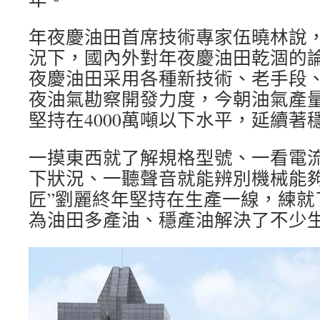
年夜慶油田首席技術專家伍曉林說
況下，國內外對年夜慶油田乾涸的
夜慶油田采用各種新技術、老手段
夜油氣勘察開發力度，今朝油氣產量
堅持在4000萬噸以下水平，延續著
一摸東西就了解規格型號、一看電
下狀況、一聽聲音就能辨別機械能夠
匠”劉麗終年堅持在生產一線，練就
為油田多產油、穩產油解決了不少