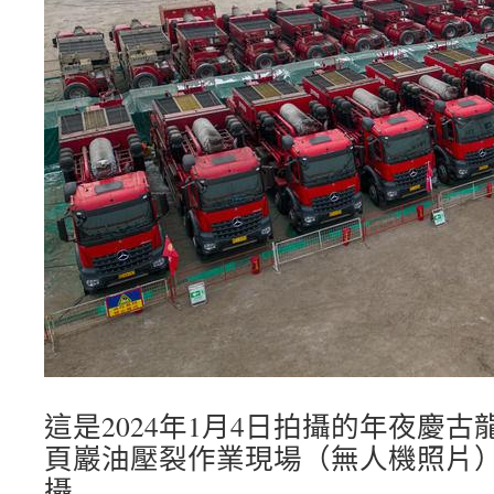
這是2024年1月4日拍攝的年夜慶
頁巖油壓裂作業現場（無人機照片）
攝