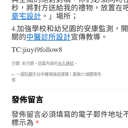
秒，將對方送給我的禮物，放置在
豪宅設計
。」場所；
4.加強學校和幼兒園的安康監測，
關的
中醫診所設計
宣傳教導。
TC:jiuyi9follow8
分類: 未分類。這篇內容的
永久連結
。
←
一圖玩翻天台中機場接送讀懂丨廣東21城體育性
情
發佈留言
發佈留言必須填寫的電子郵件地址
*
標示為