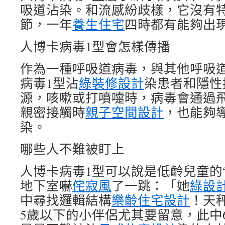
吸道沾染。和流感紛歧樣，它沒有
節，一年
養生住宅
四時都有能夠出
人博卡病毒1型會怎樣傳播
作為一種呼吸道病毒，與其他呼吸
病毒1型沾
綠裝修設計
染患者和隱性
源，咳嗽或打噴嚏時，病毒會通過
親密接觸時
親子空間設計
，也能夠
染。
哪些人不難被盯上
人博卡病毒1型可以說是低齡兒童的
地下室嚇
侘寂風
了一跳：「她
綠設
中尋找邏輯結構
樂齡住宅設計
！天
5歲以下的小伴侶尤其要留意，此中