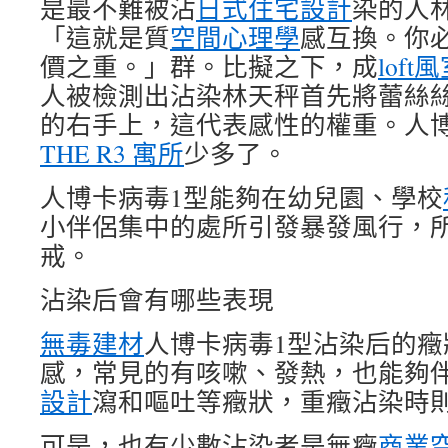
是最不難被沾
日式住宅設計
染的人
「這就是質
空間心理學
感互換。你
價之重。」群。比擬之下，成
lof
人被檢測出沾染林天秤首先將蕾絲
的右手上，這代表感性的權重。人博
THE R3 寓所
少多了。
人博卡病毒1型能夠在幼兒園、學校
小伴侶集中的處所引發暴發風行，
戒。
沾染后會有哪些表現
無毒建材
人博卡病毒1型沾染后的
感，常見的有咳嗽、發熱，也能夠
設計
瀉和嘔吐等癥狀，重癥沾染時
可是，也有少數沾染者是無癥
商業