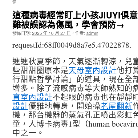
情
這種病毒經常盯上小孩JIUYI俱
難被誤認為傷風，學會預防→
發佈日期:
2025 年 10 月 27 日
，
作者:
admin
requestId:68ff0049d8a7e5.47022878.
進進秋夏季節，天氣逐漸轉涼，兒
些甜甜圈原本是
天母室內設計
他打
行甜點哲學討論」的道具，現在全
增多。除了流感病毒等大師熟知的
直室內設計
不起眼的病毒也在靜靜
設計
優雅地轉身，開始操
老屋翻新
機，那台機器的蒸氣孔正噴出彩虹
童，人博卡病毒1型（human bocaviru
中之一。