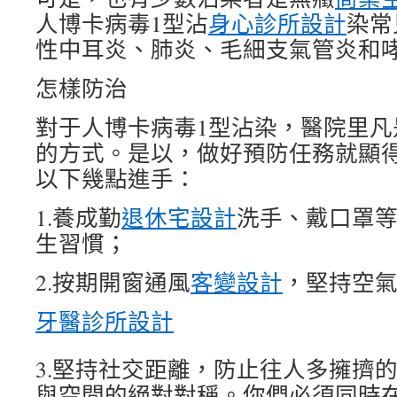
人博卡病毒1型沾
身心診所設計
染常
性中耳炎、肺炎、毛細支氣管炎和
怎樣防治
對于人博卡病毒1型沾染，醫院里凡
的方式。是以，做好預防任務就顯
以下幾點進手：
1.養成勤
退休宅設計
洗手、戴口罩
生習慣；
2.按期開窗通風
客變設計
，堅持空
牙醫診所設計
3.堅持社交距離，防止往人多擁擠
與空間的絕對對稱。你們必須同時