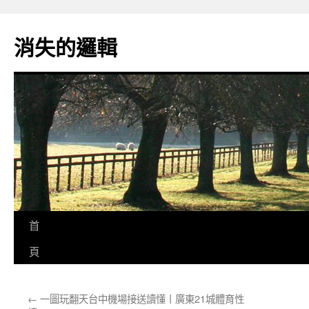
跳
至
消失的邏輯
主
要
內
容
首
頁
←
一圖玩翻天台中機場接送讀懂丨廣東21城體育性