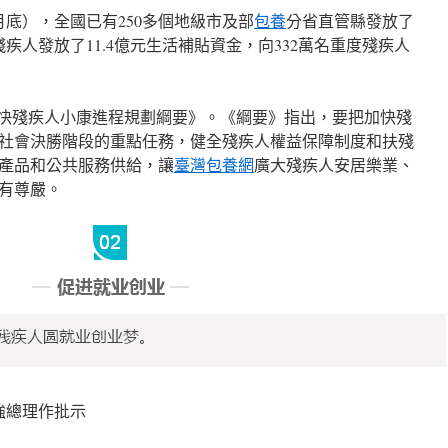
月底），全國已有250多個地級市及部
包養
分省直管縣發放了
殘疾人發放了11.4億元生活補貼資金，向332萬名重度殘疾人
加快殘疾人小康進程規劃綱要》。《綱要》指出，要把加快殘
社會決勝階段的重點任務，健全殘疾人權益保障制度和扶殘
產品和公共服務供給，讓
臺灣包養網
廣大殘疾人安居樂業、
有尊嚴。
強總理作批示