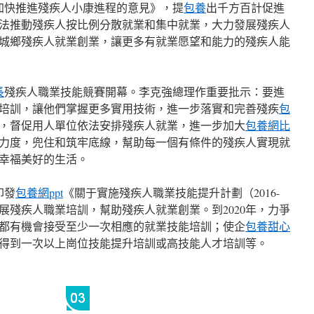
于加快推進殘疾人小康進程的意見》，提
包養
出千方百計促進
法推動殘疾人按比例分散就業和集中就業，大力發展殘疾人
城鄉殘疾人就業創業，讓更多有就業愿望和能力的殘疾人能
長
殘疾人職業技能競賽開幕。李克強總理作重要批示：要進
培訓，讓他們掌握更多實用技術，進一步落實和完善殘疾
包
，督促用人單位依法安排殘疾人就業，進一步加大
包養網比
力度，兜住和筑牢底線，幫助每一個有條件的殘疾人實現就
幸福美好的生活。
印發
包養網ppt
《關于實施殘疾人職業技能提升計劃（2016-
開展殘疾人職業培訓，幫助殘疾人就業創業。到2020年，力爭
都有機會接受至少一次相應的就業技能培訓；使企
包養甜心
得到一次以上崗位技能提升培訓或高技能人才培訓等。