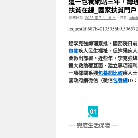
這一包養網站三年，總
扶貧在線_國家扶貧門戶
發佈日期:
2025 年 7 月 19 日
，
作者:
admi
requestId:687b40135956b9.596572
經李克強總理簽批，國務院日前
包養
疾人民生福祉、促進殘疾人
會做出部署。近些年，李克強總
擴大救助覆蓋面、建立專項福利
一項都關系殘
包養網比較
疾人士
國政府網微信（微信
包養網
ID