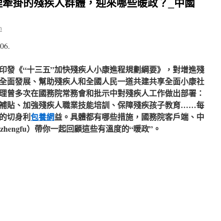
理牽掛的殘疾人群體，迎來哪些暖政？_中國
n
06.
印發《“十三五”加快殘疾人小康進程規劃綱要》，對增進殘
全面發展、幫助殘疾人和全國人民一道共建共享全面小康社
理曾多次在國務院常務會和批示中對殘疾人工作做出部署：
補貼、加強殘疾人職業技能培訓、保障殘疾孩子教育……每
的切身利
包養網
益。具體都有哪些措施，國務院客戶端、中
：zhengfu）帶你一起回顧這些有溫度的“暖政”。