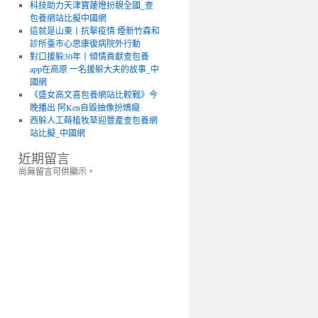
科技助力天津寶蓮燈扮靚全國_查
包養網站比擬中國網
這就是山東丨抗擊疫情 煙新竹森和
診所臺市心思康復病院外行動
對口援躲30年丨傾情貢獻查包養
app在高原 一名援躲大夫的故事_中
國網
《盛女高文喜包養網站比較戰》今
晚播出 阿Ken自毀抽像扮嬌癡
西躲人工蒔植牧草迎豐產查包養網
站比擬_中國網
近期留言
尚無留言可供顯示。