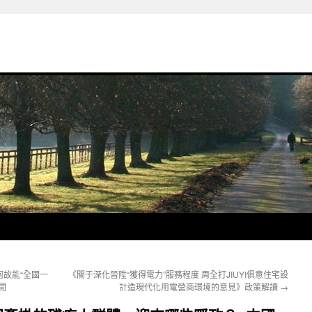
故能“全國一
《關于深化晉陞“獲得電力”服務程度 周全打JIUYI俱意住宅設
間
計造現代化用電營商環境的意見》政策解讀
→