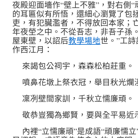
夜殿迎面墻作“壁上不雅”，對右側“頑
的耳匾似有所悟，還細心瀏覽了包拯
吏，有犯臟濫者，不得放回本家；
年夜塋之中。不從吾志，非吾子孫
屋東壁，以詔后
教學場地
世。”工
作西江月：
來謁包公祠宇，森森松柏莊重。
噴鼻花墩上祭衣冠，舉目秋光爛
凜冽壁間家訓，千秋立懦廉頑。
敬恭豈獨為鄉賢，要與全平易近
內裡“立懦廉頑”是成語“頑廉懦