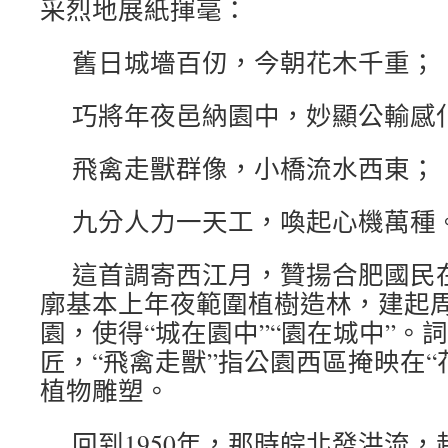
采烈地展紙揮毫：
舊日城墻百仞，今朝花木千重；
巧將年夜邑納園中，妙顯公輸感
飛禽走獸群像，小橋流水西東；
九分人力一天工，喚起心機萬種
這首調寄西江月，贊揚合肥國民
廓基本上年夜範圍植樹造林，建起周長
園，使得“城在園中”“園在城中”。
匠，“飛禽走獸”指公園西區掩映在“
植物雕塑。
回到1950年，那時皖北發洪流