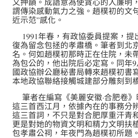
又押韻。成語意為使貪心的人廉明
謂傳染感動氣力之強。趙樸初的文句
近示范”感化。
1991年春，有政協委員提案，
復為留念包拯的孝肅橋。筆者到北
名。何如趙樸初那時正在住院，未
為包公的，他出院后必定寫。同年9
國政協辦公廳秘書局轉來趙樸初書寫
本地政協聯絡接觸城建部分雕刻到
筆者在編寫《美麗安徽·合肥卷
這三首西江月，依據內在的事務分
這三首詞，不只是對合肥厚重汗青
更是對她的物資文明和精力文明扶
包孝肅公祠，年夜門為趙樸初所題