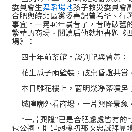
委員會生
舞蹈場地
孩子救災委員會
合肥與皖北區黨委書記曾希圣、行
事宜。一晃40年曩昔了，昔時破舊
繁華的商場。閱讀后他就地書題《西
場》：
四十年前茶館，談判記與曾黃；
花生瓜子兩籃裝，破桌昏燈共嘗
本日雕花樓上，窗明幾凈茶噴鼻
城隍廟外看商場，一片興隆景象
“一片興隆”已是合肥處處皆有的
包公祠，則是趙樸初那次忠誠拜見