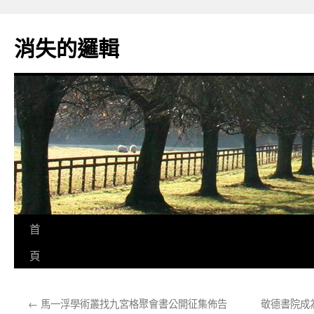
跳
至
消失的邏輯
主
要
內
容
首
頁
←
馬一浮學術叢找九宮格聚會書公開征集佈告
敬德書院成