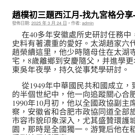
趙樸初三題西江月-找九宮格分享
發佈日期:
2025 年 3 月 24 日
，
作者:
admin
在40多年安徽處所史研討任務中
史料有著濃重的愛好。太湖趙家六
趙榮續這里，他少時隨母住在太湖
宅，8歲離鄉到安慶隨父，并進學更
東吳年夜學，持久從事梵學研討。
從1949年中華國民共和國成立，
的半個世紀中，他一向追蹤關心合
1990年10月初，他以全國政協副
察，安徽省和合肥市政協同道全部
市容市貌印象深入，尤其盛贊環護
園，那時是全國獨一。游覽后他在