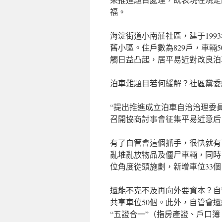
福。
海淀街道小南莊社區，建于199
舊小區。住戶數為829戶，車輛
觸日益凸起，居平易近對改良泊
泊車難題目若何緩解？社區黨委
“提出推進成立泊車自治治理委
召開協商討事會征集平易近意后
有了自管會這個抓手，很快就有
亂堆亂放物品及僵尸車輛，同時，
位角度從頭施劃，新增車位33個
還能不克不及再向外要資本？自
共享車位50個。此外，自管會
“五證合一”（指房產證、戶口