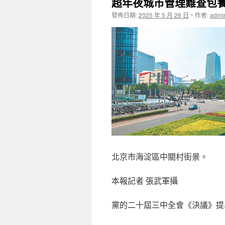
超年夜城市管理難查包
發佈日期:
2025 年 5 月 26 日
，
作者:
admi
北京市海淀區中關村街景。
本報記者 張武軍攝
黨的二十屆三中全會《決議》提