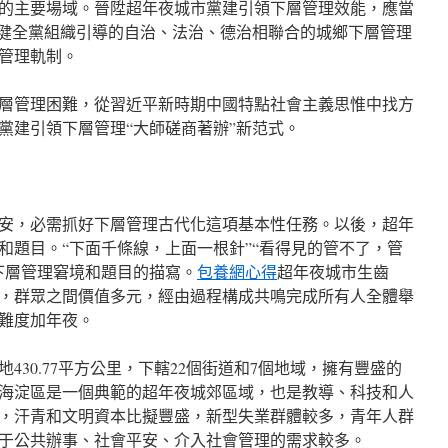
的主要場域。晉陞超年夜城市黨建引領下層管理效能，應當
，健全黨組織引導的自治、法治、德治相聯合的城鄉下層管理
管理軌制。
層管理困難，從習近平新時期中國特點社會主義思惟中找方
黨建引領下層管理“大師磋商著辦”新范式。
安，必需抓好下層管理古代化這項基本性任務。以後，超年
和題目。“下面千條線，上面一根針”“看得見的管不了，管
下層管理窘境和題目的描寫。
包養網心得
超年夜城市生齒
，群眾之間價值多元，經由過程構成共鳴完成所有人全體舉
難度加年夜。
430.77平方公里，下轄22個街道和7個地域，擁有豐盛的
海淀區是一個典範的超年夜城郊區域，也是教導、科技和人
，汗青和文明資本比擬豐盛，新型失業群體較多，青年人群
于公共辦事、社會平安、介入社會管理的需求較多。