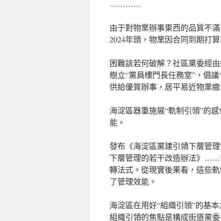
…………
由于對物業辦事東西的品質不滿
2024年頭，物業因合同到期打
困難該若何破解？社區黨委經由
樹立“黨員樓門長任務室”，倡
供給優質辦事，居平易近物業繳
海淀區器重施展“軌制引領”的感
能。
發布《海淀區黨建引領下層管理
下層管理的若干改造辦法》……
轉法式。從現實後果看，這些軌
了管理效能。
海淀區在用好“組織引領”的基
組織引領的焦點是構成街道黨委