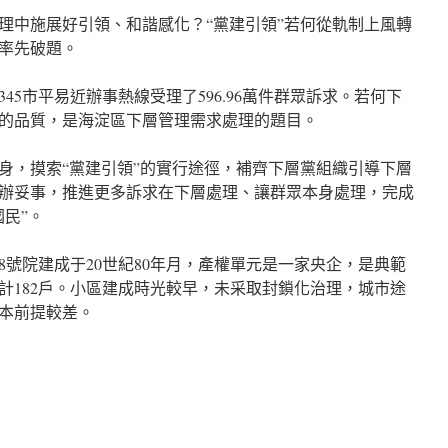
理中施展好引領、和諧感化？“黨建引領”若何從軌制上風轉
率先破題。
2345市平易近辦事熱線受理了596.96萬件群眾訴求。若何下
的品質，是海淀區下層管理需求處理的題目。
身，摸索“黨建引領”的實行途徑，補齊下層黨組織引導下層
辦妥事，推進更多訴求在下層處理、讓群眾本身處理，完成
民”。
號院建成于20世紀80年月，產權單元是一家央企，是典範
計182戶。小區建成時光較早，未采取封鎖化治理，城市途
本前提較差。