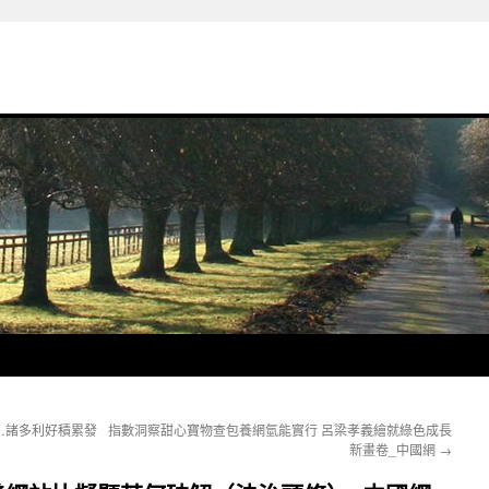
…諸多利好積累發
指數洞察甜心寶物查包養網氫能實行 呂梁孝義繪就綠色成長
新畫卷_中國網
→