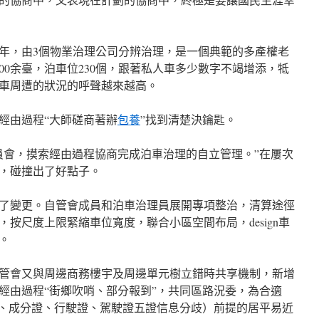
3年，由3個物業治理公司分辨治理，是一個典範的多產權老
500余臺，泊車位230個，跟著私人車多少數字不竭增添，牴
車周遭的狀況的呼聲越來越高。
經由過程“大師磋商著辦
包養
”找到清楚決鑰匙。
員會，摸索經由過程協商完成泊車治理的自立管理。”在屢次
，碰撞出了好點子。
了變更。自管會成員和泊車治理員展開專項整治，清算途徑
按尺度上限緊縮車位寬度，聯合小區空間布局，design車
。
管會又與周邊商務樓宇及周邊單元樹立錯時共享機制，新增
還經由過程“街鄉吹哨、部分報到”，共同區路況委，為合適
簿、成分證、行駛證、駕駛證五證信息分歧）前提的居平易近