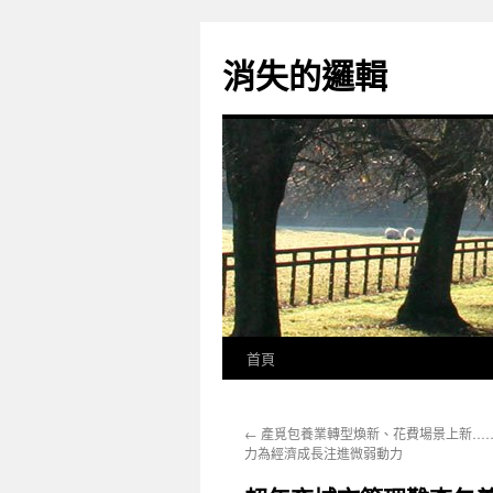
跳
至
消失的邏輯
主
要
內
容
首頁
←
產覓包養業轉型煥新、花費場景上新…
力為經濟成長注進微弱動力