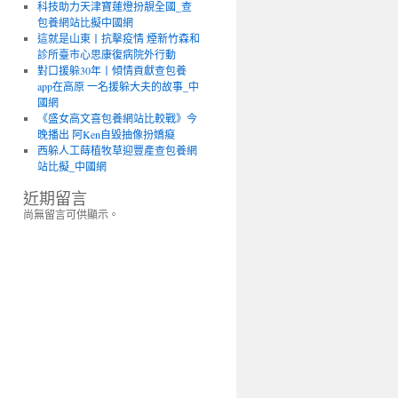
科技助力天津寶蓮燈扮靚全國_查
包養網站比擬中國網
這就是山東丨抗擊疫情 煙新竹森和
診所臺市心思康復病院外行動
對口援躲30年丨傾情貢獻查包養
app在高原 一名援躲大夫的故事_中
國網
《盛女高文喜包養網站比較戰》今
晚播出 阿Ken自毀抽像扮嬌癡
西躲人工蒔植牧草迎豐產查包養網
站比擬_中國網
近期留言
尚無留言可供顯示。