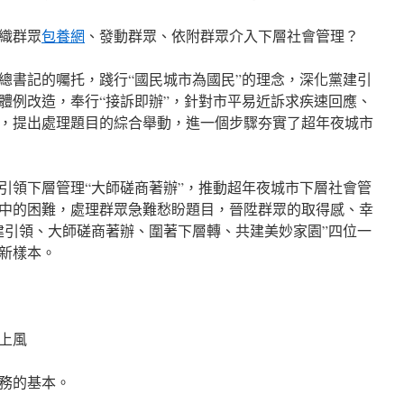
織群眾
包養網
、發動群眾、依附群眾介入下層社會管理？
總書記的囑托，踐行“國民城市為國民”的理念，深化黨建引
體例改造，奉行“接訴即辦”，針對市平易近訴求疾速回應、
，提出處理題目的綜合舉動，進一個步驟夯實了超年夜城市
建引領下層管理“大師磋商著辦”，推動超年夜城市下層社會管
中的困難，處理群眾急難愁盼題目，晉陞群眾的取得感、幸
建引領、大師磋商著辦、圍著下層轉、共建美妙家園”四位一
新樣本。
上風
務的基本。