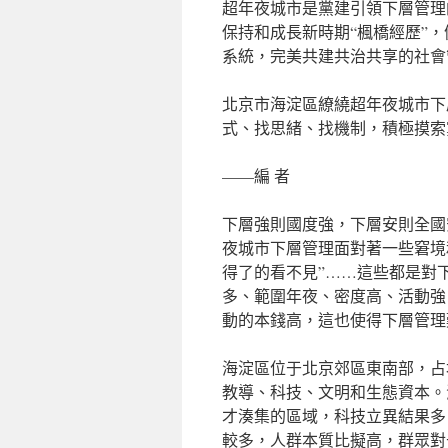
超年夜城市是黨建引領下層管理
保持和成長新時期“楓橋經歷”
系統，完美共建共治共享的社會
北京市海淀區繚繞超年夜城市下
式、找思緒、找機制，積極摸索
——編 者
下層強則國度強，下層安則全國
夜城市下層管理面對著一些窘境
得了的看不見”……這些都是對
多、範圍年夜、密度高、活動強
動的本錢高，這也使得下層管理
海淀區位于北京郊區東南部，占地
教導、科技、文明和生態資本。
才湊集的區域，科技立異結果多
較多，人群本質比擬高，群眾對