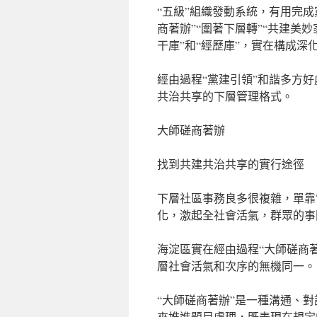
“五級”組織發動系統，有用完成
商著辦”“圍著下層轉”“共建美妙
干庫”和“經歷庫”，實在構成深
經由過程“黨建引領”和諧多方
共治共享的下層管理格式。
大師磋商著辦
找到共建共治共享的實行途徑
下層社區事務良多很複雜，單靠
化，激起全社會活氣，群眾的事
海淀區實在經由過程“大師磋商
層社會活氣和次序的無機同一。
“大師磋商著辦”是一種溝通、
來推進題目處理，既表現在規定