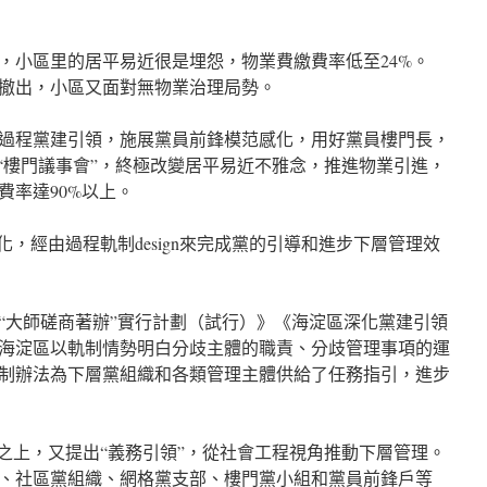
，小區里的居平易近很是埋怨，物業費繳費率低至24%。
算撤出，小區又面對無物業治理局勢。
過程黨建引領，施展黨員前鋒模范感化，用好黨員樓門長，
議“樓門議事會”，終極改變居平易近不雅念，推進物業引進，
費率達90%以上。
化，經由過程軌制design來完成黨的引導和進步下層管理效
“大師磋商著辦”實行計劃（試行）》《海淀區深化黨建引領
海淀區以軌制情勢明白分歧主體的職責、分歧管理事項的運
制辦法為下層黨組織和各類管理主體供給了任務指引，進步
本之上，又提出“義務引領”，從社會工程視角推動下層管理。
、社區黨組織、網格黨支部、樓門黨小組和黨員前鋒戶等