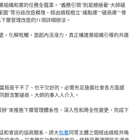
黨組織和黨的任務全籠罩。“義務引領”則是繚繞著“大師磋
家園”等分歧改造模塊，經由過程樹立“痛點庫”“磋商庫”“骨
化下層管理改造的51項詳細辦法。
好處，化解牴觸，激起內活潑力，真正構建黨組織引導的共建
當局是干不了、也干欠好的，必需充足施展社會各方面感
同群浩繁磋商，大師的事人人介入。
著辦”來推進下層管理體系性、深入性和周全性變更，完成下
對話和會談的協商關系，誇大
包養
同等主體之間經由過程共鳴
的協商中，又表現在計劃的協商中，終極是要讓國民生涯幸