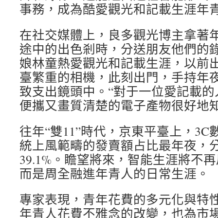
事務，成為酷愛觀光和記載生涯年青
在社交媒體上，良多觀光博主拿著年夜疆
途中的出色剎時，分送朋友他們的錄
娘林童熱愛觀光和記載生涯，以前
臺繁重的相機，此刻出門，手持年夜疆P
致支出鏡頭中。“對于一位愛記載的
便攜又畫質清楚的電子產物很好地知
往年“雙11”時代，京東平臺上，3
統上風範疇的發賣額占比最年夜，分辨
39.1%。瞻望將來，智能生涯將不
而是周全融進年青人的日常生涯。
專家表現，青年花費的多元化與特
年青人花費不雅念的改變，也為市