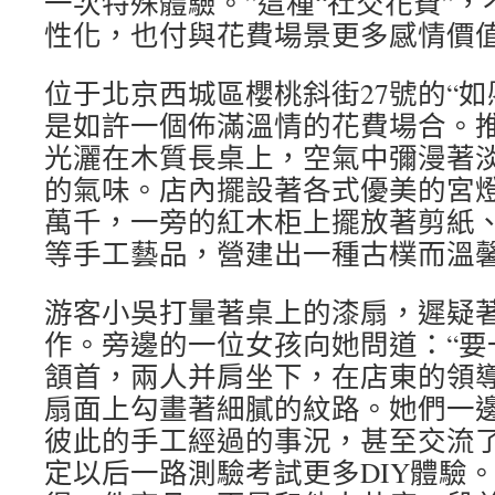
一次特殊體驗。”這種“社交花費”
性化，也付與花費場景更多感情價
位于北京西城區櫻桃斜街27號的“如
是如許一個佈滿溫情的花費場合。
光灑在木質長桌上，空氣中彌漫著
的氣味。店內擺設著各式優美的宮
萬千，一旁的紅木柜上擺放著剪紙
等手工藝品，營建出一種古樸而溫
游客小吳打量著桌上的漆扇，遲疑
作。旁邊的一位女孩向她問道：“要
頷首，兩人并肩坐下，在店東的領
扇面上勾畫著細膩的紋路。她們一
彼此的手工經過的事況，甚至交流
定以后一路測驗考試更多DIY體驗