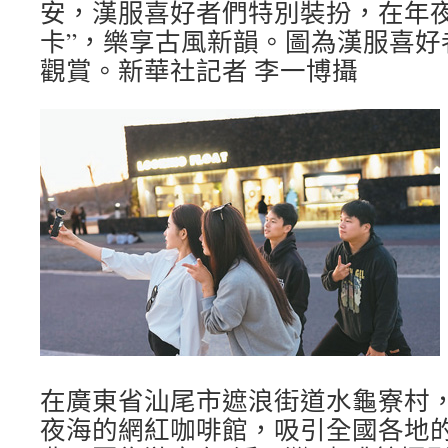
安，漢服喜好者們特別裝扮，在年夜
卡”，樂享古風新韻。圖為漢服喜好
觀賞。新華社記者 李一博攝
在廣東省汕尾市遮浪街道水龜寮村
夜海的網紅咖啡館，吸引全國各地