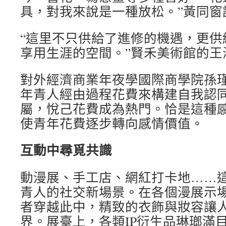
具，對我來說是一種放松。”黃同窗
“這里不只供給了進修的機遇，更供
享用生涯的空間。”賢禾美術館的王
對外經濟商業年夜學國際商學院孫
年青人經由過程花費來構建自我認
屬，悅己花費成為熱門。恰是這種
使青年花費逐步轉向感情價值。
互動中尋覓共識
動漫展、手工店、網紅打卡地……
青人的社交新場景。在各個漫展示
者穿越此中，精致的衣飾與妝容讓
界。展臺上，各類IP衍生品琳瑯滿