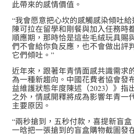
此帶來的感情價值。
“我會愿意把心坎的感觸感染傾吐給
陳可拉在留學和剛餐與加入任務時
順應期，那時恰是這些毛絨玩具賜與
們不會給你負反應，也不會做出評
它們傾吐。”
近年來，跟著年青情面感共識需求
為一種新趨向。中國花費者協會發
益維護狀態年度陳述（2023）》指
之外，情感開釋將成為影響年青一
主要原因。
“兩秒搶到，五秒付款，喜提新盲盒
一晗把一張搶到的盲盒購物截圖發在