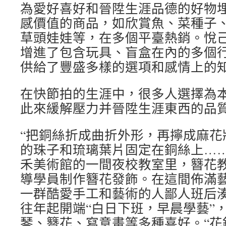
為愛好喜好和晉陞生涯品德的好物
感價值的商品，如欣賞魚、菜種子
草頭娃娃等，在多個平臺熱銷。悅
增進了包含玩具、盲盒在內的多個
供給了豐盛多樣的選項和感情上的
在快節拍的生涯中，很多人選擇為
此來緩解壓力并晉陞生涯東西的品
“把銅絲折成曲折外形，再擰成麻花
的珠子和琉璃葉片固定在銅絲上……
禾美術館的一間夜校教室里，簪花
導學員制作簪花發飾。在這間佈滿
一群酷愛手工和藝術的人鄙人班后
往年起開端“白日下班，早晨學藝”
琴、簪花、寫意畫等多種喜好。“花