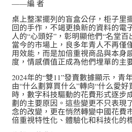
——編 者
桌上整潔擺列的盲盒公仔，柜子里
回的手作，不竭更換新的資料的電
人的“心頭好”，彰明顯他們“名堂百
當今的市場上，良多年青人不再僅
用效能，而是加倍重視商品與本身
度，情感價值正成為他們埋單的主
2024年的“雙11”發賣數據顯示，
由“什么劃算買什么”轉向“什么愛好
時，數字科技驅動的花費形式逐步
劃的主要原因。這些變更不只表現
念的改變，更在悄然轉變中國花費
倍重視特性化、體驗化和科技化的