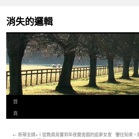
跳
至
消失的邏輯
主
要
內
容
首
頁
←
新華全媒+丨從教員背簍到年夜黌舍園的追夢女查
鑒往知來，