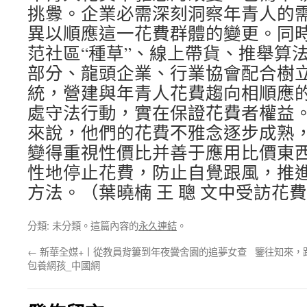
挑釁。企業必需深刻洞察年青人的
異以順應這一花費群體的變更。同
范社區“種草”、線上帶貨、推舉算
部分、龍頭企業、行業協會配合樹
統，營建與年青人花費趨向相順應
處守法行動，實在保證花費者權益
來說，他們的花費不雅念逐步成熟
變得重視性價比并善于應用比價東
性地停止花費，防止自覺跟風，推
方法。（葉曉楠 王 聰 文中受訪花
分類: 未分類。這篇內容的
永久連結
。
←
新華全媒+丨從教員背簍到年夜黌舍園的追夢女查
鑒往知來，
包養網孩_中國網