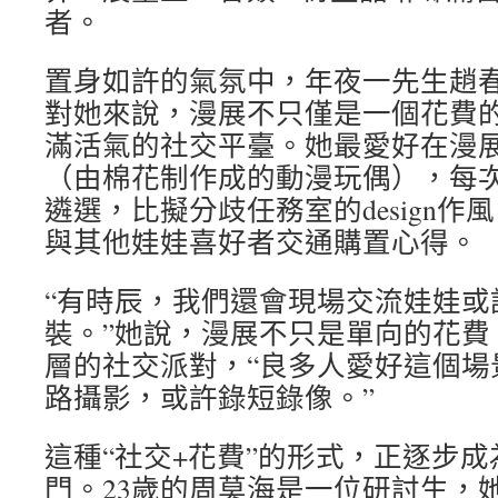
者。
置身如許的氣氛中，年夜一先生趙
對她來說，漫展不只僅是一個花費
滿活氣的社交平臺。她最愛好在漫展
（由棉花制作成的動漫玩偶），每
遴選，比擬分歧任務室的design
與其他娃娃喜好者交通購置心得。
“有時辰，我們還會現場交流娃娃或
裝。”她說，漫展不只是單向的花費
層的社交派對，“良多人愛好這個場
路攝影，或許錄短錄像。”
這種“社交+花費”的形式，正逐步
門。23歲的周莫海是一位研討生，