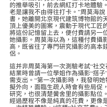
的推舉吸引，前去網紅打卡地體驗。
老是讓我不由得往打卡。”周莫海說
書，她離開北京現代建筑博物館的
頂上優美的圖案，震動于現代工匠
將這份記憶留上去，便付費請另一
她攝影。周莫海以為，這種付費攝
高，既省往了專門研究攝影的高本
侶。
這并非周莫海第一次測驗考試“社交
結業時曾請一位學姐作為攝影“搭子
需支出。“第一次攝影時，我發明她
擬外向，面臨生疏人時會有些局促
研究，也很清楚黌舍里的攝影點位。
經過歷程不像是純真的花費，更像