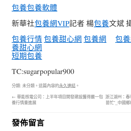
包養
包養軟體
新華社
包養網VIP
記者 楊
包養
文斌 
包養行情
包養甜心網
包養網
包養
養甜心網
短期包養
TC:sugarpopular900
分類: 未分類。這篇內容的
永久連結
。
←
華能核電公司：上半年項目開發建設獲得嚴一包
浙江湖州：春季
養行情重進展
苗忙”_中國
發佈留言