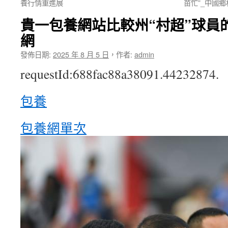
養行情重進展
苗忙”_中國
貴一包養網站比較州“村超”球員的
網
發佈日期:
2025 年 8 月 5 日
，
作者:
admin
requestId:688fac88a38091.44232874.
包養
包養網單次