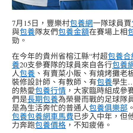
7月15日，豐樂村
包養網
一隊球員賈
與
包養
隊友們
包養金額
在賽場上相
勁。
在今年的貴州省榕江縣“村超
包養合
養
20支參賽隊的球員來自各行
包養網
人
包養
、有賣菜小販、有燒烤攤老
裝修設計師、有教師、有
包養
學生
的熱愛
包養行情
，大家臨時組成參
們是
長期包養
為榮譽而戰的足球隊
是為生活奔忙的普通人
包養俱樂部
包養
包養網車馬費
已步入中年，但
力奔跑
包養價格
，不知疲倦。