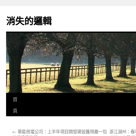
跳
至
消失的邏輯
主
要
內
容
首
頁
←
華能核電公司：上半年項目開發建設獲得嚴一包
浙江湖州：春季