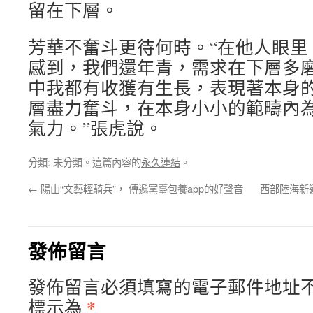
留在下層。
芳華不奮斗更待何時。“在他人眼里
感到，我們還年青，需求在下層多
中我都有收獲有生長，表現著本身
層盡力奮斗，在本身小小的範疇內
氣力。”張虎說。
分類: 未分類。這篇內容的
永久連結
。
←
陽山“文藝輕騎兵”， 傳遞黨臺包養app的好聲音
西部陸海新
發佈留言
發佈留言必須填寫的電子郵件地址
*
標示為