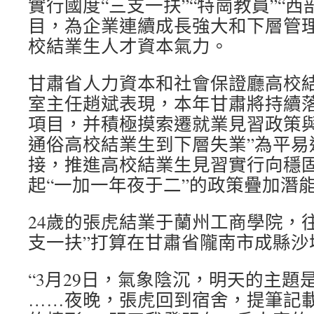
實行國度“三支一扶”“特崗教員”“
目，為企業連續成長強大和下層管
校結業生人才資本氣力。
甘肅省人力資本和社會保證廳高校
室主任趙斌表現，本年甘肅將持續
項目，并積極摸索遷就業見習政策與
通俗高校結業生到下層失業”為平易
接，推進高校結業生見習實行向穩
起“一加一年夜于二”的政策疊加潛
24歲的張虎結業于蘭州工商學院，往
支一扶”打算在甘肅省隴南市成縣沙
“3月29日，氣象陰沉，明天的主題是
……夜晚，張虎回到宿舍，提筆記