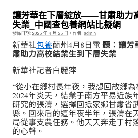
讓芳華在下層綻放——甘肅助力
失業_中國查包養網站比擬網
發佈日期:
2025 年 4 月 25 日
，
作者:
admin
題：讓芳
新華社
包養
蘭州4月8日電
肅助力高校結業生到下層失業
新華社記者白麗萍
“從小在鄉村長年夜，我想回故鄉為
2024年炎天，結業于南方平易近族
研究的張濤，選擇回抵家鄉甘肅省
縣。回來后的這年夜半年，張濤在
局從事支農任務。他天天奔走于村
的心聲。