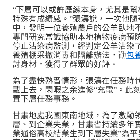
“下層可以或許歷練本身，尤其是幫
特殊有成績感。”張濤說，一次他隨
中，發明一位養殖農戶的公羊臥地
專門研究常識協助本地植物疫病預
停止沾染病監測，經判定公羊沾染
養殖棚采撤消毒和隔離辦法，勸
包
討身材，獲得了群眾的好評。
為了盡快熟習情形，張濤在任務時
載上去，閑暇之余進修“充電”。此
置下層任務事務。
甘肅地處我國東南地域，為了激勵
層、到企業失業，甘肅省持續多年實
業通俗高校結業生到下層失業”為平