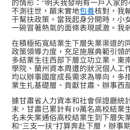
的情形：“明天我發明有一戶人家的
不測往世，顛末實地
包養
核對，我
干幫扶政策。當我起身分開時，小
一碗冒著熱氣的面條表現感激。我剎
在積極拓寬結業生下層失業渠道的
政策領導力度，充足施展典範引領
多結業生往西部下層立功立業。東
學院、蘭州資本周遭的狀況個人工
均以辦事國度成長需求為導向，多
業生扎基礎層、貢獻甘肅、辦事西
據甘肅省人力資本和社會保證廳統計，2
末，甘肅已累計有19萬名高校結業生
名未失業通俗高校結業生到下層失業
和“三支一扶”打算奔赴下層，辦事