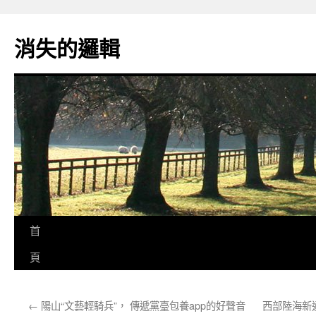
跳
至
消失的邏輯
主
要
內
容
首
頁
←
陽山“文藝輕騎兵”， 傳遞黨臺包養app的好聲音
西部陸海新