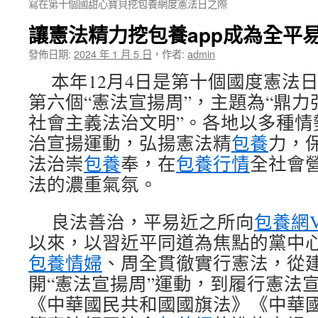
寫在第十個國甜心寶貝挖包養網度憲法日之際
讓憲法精力挖包養app成為全平
發佈日期:
2024 年 1 月 5 日
，
作者:
admin
本年12月4日是第十個國度憲法日
第六個“憲法宣揚周”，主題為“鼎
社會主義法治文明”。各地以多種情
治宣揚運動，弘揚憲法精
包養
力，
法治崇
包養
奉，在
包養行情
全社會
法的濃重氣氛。
良法善治，平易近之所向
包養網V
以來，以習近平同道為焦點的黨中
包養情婦
、周全貫徹實行憲法，從
開“憲法宣揚周”運動，到履行憲法
《中華國民共和國國旗法》《中華