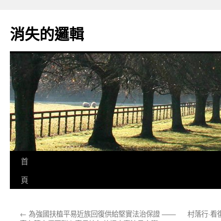
跳
至
消失的邏輯
主
要
內
容
首
頁
←
為強國扶植平易近族回復供給堅實法治保證 ——
村落行·看