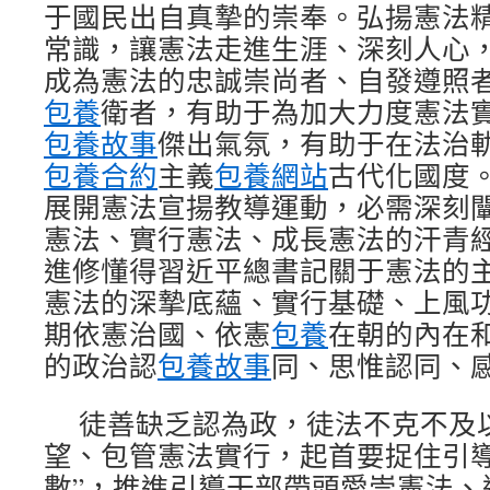
于國民出自真摯的崇奉。弘揚憲法
常識，讓憲法走進生涯、深刻人心
成為憲法的忠誠崇尚者、自發遵照
包養
衛者，有助于為加大力度憲法
包養故事
傑出氣氛，有助于在法治
包養合約
主義
包養網站
古代化國度
展開憲法宣揚教導運動，必需深刻
憲法、實行憲法、成長憲法的汗青
進修懂得習近平總書記關于憲法的
憲法的深摯底蘊、實行基礎、上風
期依憲治國、依憲
包養
在朝的內在
的政治認
包養故事
同、思惟認同、
徒善缺乏認為政，徒法不克不及
望、包管憲法實行，起首要捉住引導
數”，推進引導干部帶頭愛崇憲法、