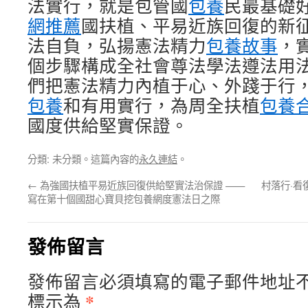
法實行，就是包管國
包養
民最基礎
網推薦
國扶植、平易近族回復的新
法自負，弘揚憲法精力
包養故事
，
個步驟構成全社會尊法學法遵法用
們把憲法精力內植于心、外踐于行
包養
和有用實行，為周全扶植
包養
國度供給堅實保證。
分類: 未分類。這篇內容的
永久連結
。
←
為強國扶植平易近族回復供給堅實法治保證 ——
村落行·看
寫在第十個國甜心寶貝挖包養網度憲法日之際
發佈留言
發佈留言必須填寫的電子郵件地址
*
標示為