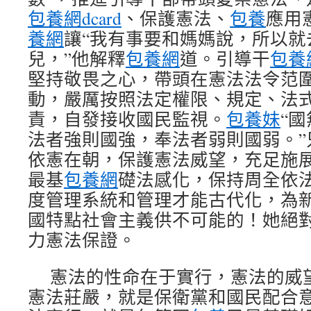
包養網dcard
、保護憲法、
包養
應用
養網
讓“我有事要和媽媽說，所以就
兒，”他解釋
包養網
道。引導干
包養
堅持敬畏之心，帶頭在憲法法令范
動，嚴厲按照法定權限、規定、法
責，自發接收國民監視。
包養妹
“
法者強則國強，奉法者弱則國弱。”
依憲在朝，保護憲法威望，充足施
最基
包養網
礎法感化，保持周全依
度管理系統和管理才能古代化，為
國特點社會主義供不可能的！她絕
力憲法保證。
憲法的性命在于實行，憲法的威
憲法莊嚴，就是保衛黨和國民配合