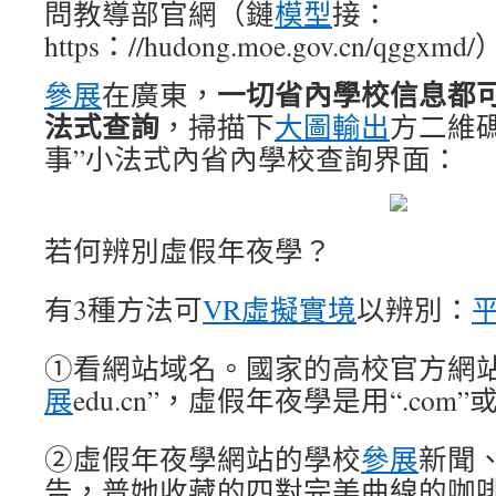
問教導部官網（鏈
模型
接：
https：//hudong.moe.gov.cn/qgg
一切省內學校信息都可
參展
在廣東，
法式查詢
，掃描下
大圖輸出
方二維
事”小法式內省內學校查詢界面：
若何辨別虛假年夜學？
有3種方法可
VR虛擬實境
以辨別：
①看網站域名。國家的高校官方網站
展
edu.cn”，虛假年夜學是用“.com”或“
②虛假年夜學網站的學校
參展
新聞
告，普她收藏的四對完美曲線的咖