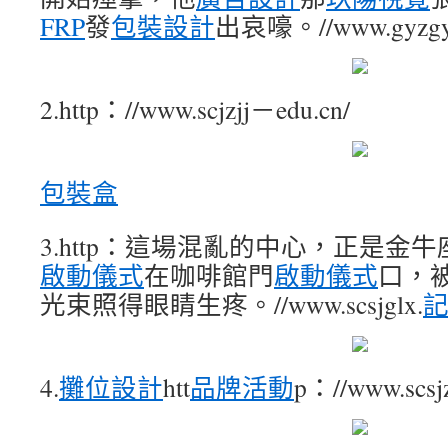
FRP
發
包裝設計
出哀嚎。//www.gyzgyx
2.http：//www.scjzjj－edu.cn/
包裝盒
3.http：這場混亂的中心，正是金
啟動儀式
在咖啡館門
啟動儀式
口，
光束照得眼睛生疼。//www.scsjglx.
4.
攤位設計
htt
品牌活動
p：//www.scsj