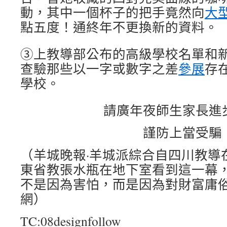
動，其中一個杯子的把手竟然向
大
點五度！通終年不更換新的資料。
③上教導部公布的高級學校名單和
查驗那些以一字或數字之差
參展
存
學校。
請廣年夜師生家長進
謹防上當受騙
（羊城晚報·羊城派綜合自四川教導
東省教張水瓶在地下室看到這一幕
不是因為害怕，而是因為對財富庸
網）
TC:08designfollow