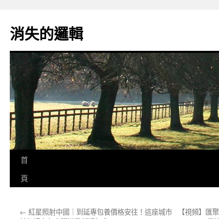
跳
至
消失的邏輯
主
要
內
容
首
頁
←
紅星照射中國｜到延專包養價格安往！這座城市
【視頻】匯聚