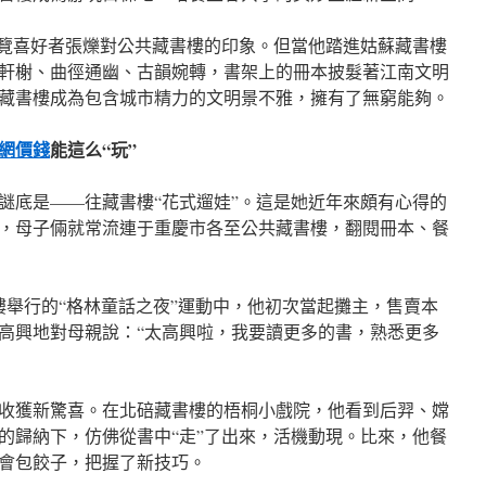
瀏覽喜好者張爍對公共藏書樓的印象。但當他踏進姑蘇藏書樓
軒榭、曲徑通幽、古韻婉轉，書架上的冊本披髮著江南文明
藏書樓成為包含城市精力的文明景不雅，擁有了無窮能夠。
網價錢
能這么“玩”
謎底是——往藏書樓“花式遛娃”。這是她近年來頗有心得的
，母子倆就常流連于重慶市各至公共藏書樓，翻閱冊本、餐
樓舉行的“格林童話之夜”運動中，他初次當起攤主，售賣本
高興地對母親說：“太高興啦，我要讀更多的書，熟悉更多
收獲新驚喜。在北碚藏書樓的梧桐小戲院，他看到后羿、嫦
的歸納下，仿佛從書中“走”了出來，活機動現。比來，他餐
會包餃子，把握了新技巧。