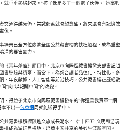
，就垂垂熟絡起來。“孩子像是多了一個電子伙伴。”她高興
者交通得越頻仍，常識儲蓄就會越豐盛，將來還會有記憶效
畫像。
事場景已全方位嵌進全國公共藏書樓的扶植過程，成為重塑
鴻溝的要害氣力。
的《青年茶座》節目中，北京市向陽區藏書樓黨支部書記趙
圖書貯躲與積聚，而當下，為契合讀者品德化、特性化、多
網、年夜數據、人工智能等前沿技巧，公共藏書樓正歷經數
間”向“以報酬中間”的改變。
明，得益于北京市向陽區藏書樓發布的“你選書我買單”“網
冊本不出一
包養網
周就能送得手中。
公共藏書樓積極融進文旅成長潮水。《“十四五”文明和游玩
書樓成為游玩目標地，培養主客共享的美妙生涯新空間。