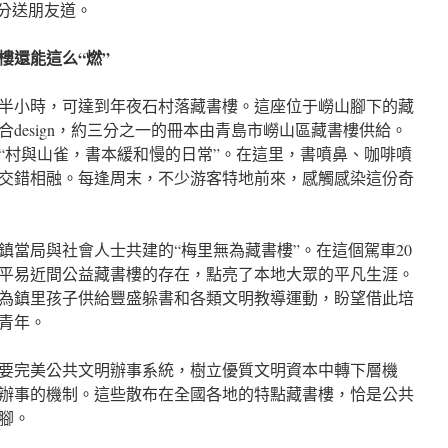
侶分送朋友道。
樓還能這么“燃”
半小時，可達到年夜石村落藏書樓。這座位于嶗山腳下的藏
design，約三分之一的冊本由青島市嶗山區藏書樓供給。
“村與山雀，書本緩和慢的日常”。在這里，書噴鼻、咖啡噴
交錯相融。每逢周末，不少游客特地前來，感觸感染這份奇
鎮當局與社會人士共建的“梅里無為藏書樓”。在這個駕車20
平易近間公益藏書樓的存在，點亮了本地大眾的平凡生涯。
為鎮里孩子供給豐盛躲書和各類文明教導運動，盼望借此培
青年。
要完美公共文明辦事系統，樹立優質文明資本中轉下層機
辦事的機制。這些散布在全國各地的特點藏書樓，恰是公共
腳。