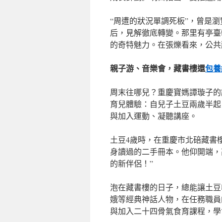
“周遭的狀況單調死板”，曾是
后，見解徹底轉變。那里有亭臺
的奇特魅力。在張爍看來，公共
親子游、音樂會，藏書樓還
包養
周末往哪兒？重慶寶媽譚璇子的
育兒體驗：自兒子土豆兩歲半起
與加入運動、凝聽講座。
土豆4歲時，在重慶市北碚藏書
身讀過的二手冊本。他仰開端，
的新伴侶！”
泡在藏書樓的日子，總能讓土豆
娥等經典神話人物，在任務職員
與加入二十四骨氣食育課程，學