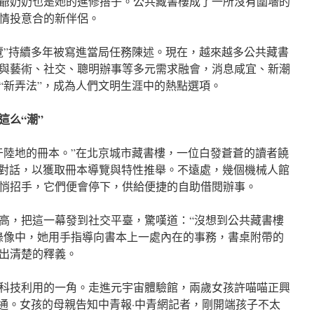
爺奶奶也是她的進修搭子。公共藏書樓成了一所沒有圍墻的
情投意合的新伴侶。
瀏覽”持續多年被寫進當局任務陳述。現在，越來越多公共藏書
與藝術、社交、聰明辦事等多元需求融會，消息咸宜、新潮
“新弄法”，成為人們文明生涯中的熱點選項。
這么“潮”
于陸地的冊本。”在北京城市藏書樓，一位白發蒼蒼的讀者饒
閱”對話，以獲取冊本導覽與特性推舉。不遠處，幾個機械人館
悄招手，它們便會停下，供給便捷的自助借閱辦事。
高，把這一幕發到社交平臺，驚嘆道：“沒想到公共藏書樓
錄像中，她用手指導向書本上一處內在的事務，書桌附帶的
出清楚的釋義。
科技利用的一角。走進元宇宙體驗館，兩歲女孩許喵喵正興
交通。女孩的母親告知中青報·中青網記者，剛開端孩子不太