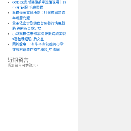
OSDER奧斯德德系車班組現場｜18
小時“征服”毛病裝備
吳俊億嵐電競椅剛：社媒成癮是跨
年齡層問題
黃圣依密會劉鎮偉台包養行情展戲
路 簽約英皇成定局
小彩旗樸信惠鄧紫棋 細數清純美貌
9喜包養經驗0后女星
圖片故事｜“有牛哥查包養網心得”
守護村落農作物老種類_中國網
近期留言
尚無留言可供顯示。