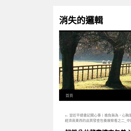
跳
至
消失的邏輯
主
要
內
容
首頁
←
習近平總書記關心事丨擔負無為，心胸
經濟高東西的品質發查包養展察看之二_中