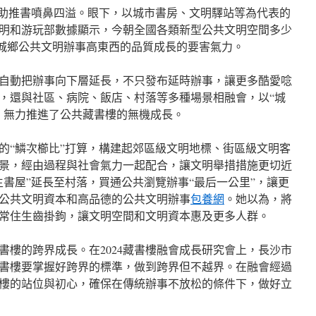
念助推書噴鼻四溢。眼下，以城市書房、文明驛站等為代表的
明和游玩部數據顯示，今朝全國各類新型公共文明空間多少
動城鄉公共文明辦事高東西的品質成長的要害氣力。
自動把辦事向下層延長，不只發布延時辦事，讓更多酷愛唸
，還與社區、病院、飯店、村落等多種場景相融會，以“城
，無力推進了公共藏書樓的無機成長。
的“鱗次櫛比”打算，構建起郊區級文明地標、街區級文明客
景，經由過程與社會氣力一起配合，讓文明舉措措施更切近
生書屋”延長至村落，買通公共瀏覽辦事“最后一公里”，讓更
公共文明資本和高品德的公共文明辦事
包養網
。她以為，將
常住生齒掛鉤，讓文明空間和文明資本惠及更多人群。
書樓的跨界成長。在2024藏書樓融會成長研究會上，長沙市
書樓要掌握好跨界的標準，做到跨界但不越界。在融會經過
樓的站位與初心，確保在傳統辦事不放松的條件下，做好立