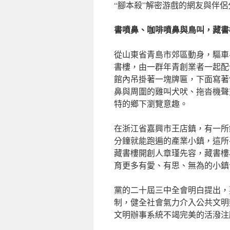
“腳本殺”解密游戲的網友與伴
書噴鼻、咖啡噴鼻與鳥叫，藏書
從山東省青島市郊區動身，驅車
書樓，由一群年青創業者一起配合
館內吊掛著一塊牌匾，下面寫著
鼻與周圍的雞叫犬吠、拖沓機聲
特的鄉下瀏覽意趣。
在浙江省嘉興市王店鎮，有一所
分鐘就能跑遍的產業小鎮，這所
藏書樓開創人章瑾先容，藏書樓
育更多有愛、有思、無為的小鎮
黨的二十屆三中全會明白提出，
制，健全社會氣力介入公共文明
文明辦事系統不竭完美的活潑注