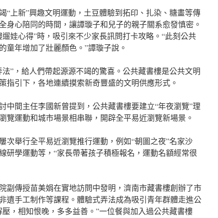
竭“上新”興趣文明運動，土豆體驗到拓印、扎染、糖畫等傳
全身心陪同的時間，讓譚璇子和兒子的親子關系愈發慎密。
樓遛娃心得”時，吸引來不少家長訊問打卡攻略。“此刻公共
的童年增加了壯麗顏色。”譚璇子說。
弄法”，給人們帶起源源不竭的驚喜。公共藏書樓是公共文明
策指引下，各地連續摸索新奇豐盛的文明供應形式。
討中間主任李國新曾提到，公共藏書樓要建立“年夜瀏覽”理
瀏覽運動和城市場景相串聯，開辟全平易近瀏覽新場景。
屢次舉行全平易近瀏覽推行運動，例如“朝圖之夜”名家沙
線研學運動等，“家長帶著孩子積極報名，運動名額經常很
院副傳授苗美娟在實地訪問中發明，濟南市藏書樓創辦了市
非遺手工制作等課程。體驗式弄法成為吸引青年群體走進公
解壓，相知恨晚，多多益善。”一位餐與加入過公共藏書樓