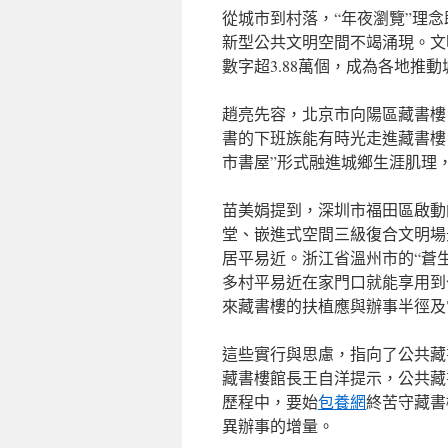
從城市到村落，“年夜瀏覽”理
新型公共文明空間不竭涌現。文
數字超3.88萬個，成為各地推
趙亮先容，北京市向陽區藏書樓
書的下班族能有時光走進藏書樓
市書屋”形式融進城鄉生涯肌理
苗美娟提到，深圳市福田區啟動
堂、嵌進式空間三級復合文明場
居平易近。浙江省溫州市的“蒼
多村平易近在家門口就能享用到
來藏書樓的扶植應與辦事半徑及
這些實行與思慮，指向了公共藏
藏書樓館長王自洋提示，公共藏
歷程中，要始
包養網
終苦守藏書
異辦事的增量。