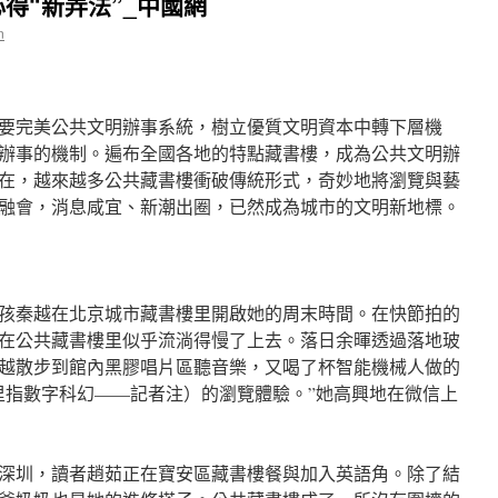
得“新弄法”_中國網
n
要完美公共文明辦事系統，樹立優質文明資本中轉下層機
辦事的機制。遍布全國各地的特點藏書樓，成為公共文明辦
在，越來越多公共藏書樓衝破傳統形式，奇妙地將瀏覽與藝
融會，消息咸宜、新潮出圈，已然成為城市的文明新地標。
女孩秦越在北京城市藏書樓里開啟她的周末時間。在快節拍的
在公共藏書樓里似乎流淌得慢了上去。落日余暉透過落地玻
越散步到館內黑膠唱片區聽音樂，又喝了杯智能機械人做的
里指數字科幻——記者注）的瀏覽體驗。”她高興地在微信上
里的深圳，讀者趙茹正在寶安區藏書樓餐與加入英語角。除了結