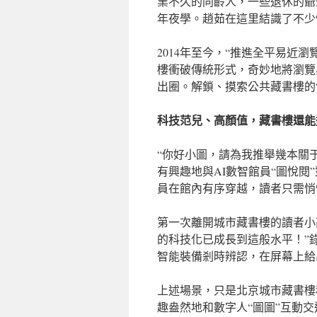
業不久的同齡人，一些退休的爺
年夜學。趙茹在這里結識了不少
2014年至今，“推進全平易近
樓衝破傳統形式，奇妙地將瀏覽
出圈。解鎖、摸索公共藏書樓的
科技范兒、高顏值，藏書樓還能
“你好小圖，請為我推舉幾本關
有興趣地與AI數智館員“圖悅
員在館內有序穿越，讀者只需悄
第一次離開城市藏書樓的讀者小
的科技化已成長到這般水平！”
智能裝備剎時辨認，在屏幕上給
上述場景，只是北京城市藏書樓
趣盎然地和數字人“圖圖”互動