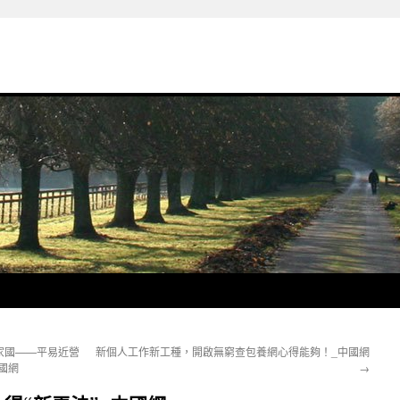
家國——平易近營
新個人工作新工種，開啟無窮查包養網心得能夠！_中國網
國網
→