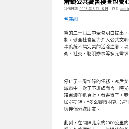
解鎖公共藏書樓查包養心
發佈日期:
2025 年 5 月 15 日
，
作者:
admi
包養網
黨的二十屆三中全會明白提出，
制，健全社會氣力介入公共文明
事系統不竭完美的活潑注腳。現
術、社交、聰明辦事等多元需求
—————
停止了一周忙碌的任務，90后
城市中，對于下班族而言，時光
璃窗灑在紙頁上，看書累了，秦
咖啡提神。“多么賽博朋克（這
與伴侶分送朋友。
此刻，在間隔北京約2000公