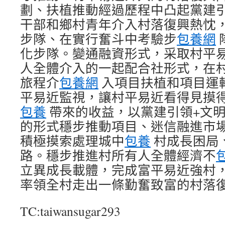
劃、扶植推動經過歷程中凸起黨建
干部和鄉村青年介入村落復興熱忱
步隊、在實行奮斗中考驗步
包養網
化步隊。變通融資形式，采取村平
人全體介入的一起配合社形式，在
旅程介
包養網
入項目扶植和項目運
平易近監視，讓村平易近看得見摸
包養
帶來的收益，以黨建引領+文明
的形式穩步推動項目、迷信融進市
積極摸索處理城中
包養
村成長困局
路。穩步推進村所有人全體經濟不
立異成長載體，完成富平易近強村
率領全村走出一條勤奮致富的村落
TC:taiwansugar293