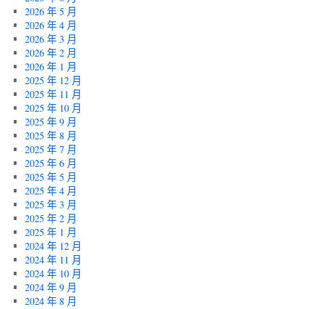
2026 年 5 月
2026 年 4 月
2026 年 3 月
2026 年 2 月
2026 年 1 月
2025 年 12 月
2025 年 11 月
2025 年 10 月
2025 年 9 月
2025 年 8 月
2025 年 7 月
2025 年 6 月
2025 年 5 月
2025 年 4 月
2025 年 3 月
2025 年 2 月
2025 年 1 月
2024 年 12 月
2024 年 11 月
2024 年 10 月
2024 年 9 月
2024 年 8 月