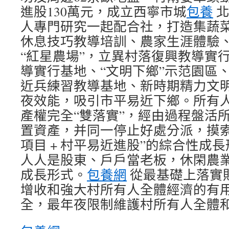
進股130萬元，成立西寧市城
包養
北
人專門研究一起配合社，打造集蔬
休息技巧教導培訓、農家生涯體驗
“紅星農場”，立異村落復興教導實
導實行基地、“文明下鄉”示范園區
近兵練習教導基地、新時期精力文
夜效能，吸引市平易近下鄉。所有
產權完全“雙落實”，經由過程盤活
置資產，并同一停止好處分派，摸索
項目 + 村平易近進股”的綜合性成
人人是股東、戶戶當老板，休閑農
成長形式。
包養網
從最基礎上落實
增收和強大村所有人全體經濟的有
全，最年夜限制維護村所有人全體