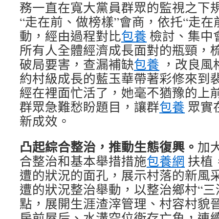
務一直在寬大黨員群眾的監視之下
“走在前、做榜樣”會商，依托“走在
動，經由過程對比
包養
檢討、集中
所有人全體經濟成長面對的瓶頸，
破局要害，查漏補缺
包養
，改良風
約村級成長的藍玉華帶著彩修來到
經在裡面忙活了，她毫不猶豫的上
群眾急難愁盼題目，讓群
包養
眾實
新成效。
凸起綜合整治，推動生態復興。
加
合整治和基本舉措措施
包養網
扶植
遭的狀況的面孔，展示村落的新風
遭的狀況整治舉動，以整治鄉村“三
點，展開生涯渣滓管理、村容村貌
房前屋后、水溝空位衛存亡角，連