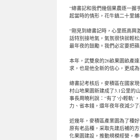
“總書記和我們幾個果農逐一握
起當時的情形，花牛鎮二十里鋪
“剛見到總書記時，心里既高興
話特別接地氣，氣氛很快就輕松
最年夜的鼓勵。我們必定要把蘋
本年，武雙泉的26畝果園畝產達
求，也是他全新的信心，更成為
總書記考核后，麥積區在國家現
村山地果園新建成了3.1公里
事長周曉利說：“有了‘小輕軌
力、省本錢，還年夜年夜減少了
近幾年，麥積區產業園為了種好
原有老品種，采取先建后補的方
化果園建設，推動規模經營，奉