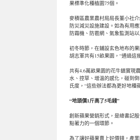
果標準化種植園75個。
麥積區農業農村局局長董小社介
防災減災設施建設。如為有用應
防霜機、防雹網、氣象監測站以
初冬時節，在鋪設玄色地布的果
胡志軍共有15畝果園，“通過
共有4.6萬畝果園的花牛鎮實
水、控草、增溫的感化，碰到倒
氏度，“這些辦法都為更好地種
“地頭價1斤高了5毛錢”
創新蘋果營銷形式，是總書記殷
點著力的一個環節。
為了讓好蘋果賣上好價錢，產業