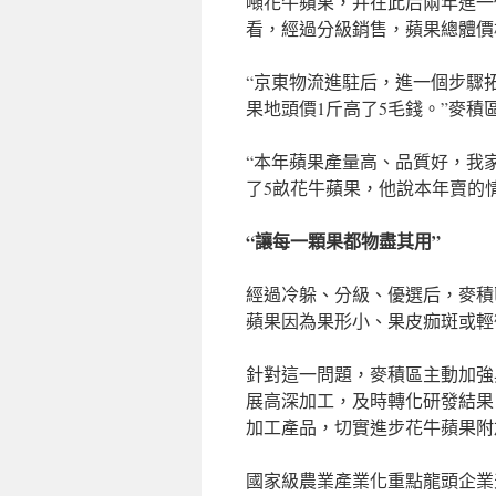
噸花牛蘋果，并在此后兩年進一
看，經過分級銷售，蘋果總體價
“京東物流進駐后，進一個步驟
果地頭價1斤高了5毛錢。”麥積
“本年蘋果產量高、品質好，我
了5畝花牛蘋果，他說本年賣的
“讓每一顆果都物盡其用”
經過冷躲、分級、優選后，麥積
蘋果因為果形小、果皮痂斑或輕
針對這一問題，麥積區主動加強
展高深加工，及時轉化研發結果
加工產品，切實進步花牛蘋果附
國家級農業產業化重點龍頭企業