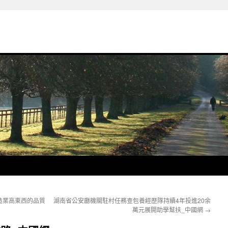
造業高東西的品質
湖南省公安廳機關駐村任務查包養經歷隊持續4年投進20余
萬元展開助學幫扶_中國網
→