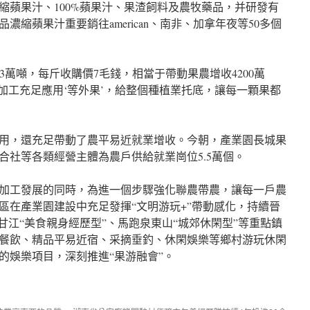
縮蘋果汁、100%蘋果汁、果渣飼料及農牧藥品，并研發有
縮蘋果汁重要銷往american、南非、加拿年夜等50多個
’3萬噸，每斤收購價7毛錢，相當于帶動果農增收4200萬
加工充足應用‘等外果’，給整個種植業托底，讓每一顆果都
用，還充足帶動了農平易近就業增收。今朝，產業園長城果
合社等各類經營主體為農戶供給就業崗位5.5萬個。
加工發展的同時，為進一個步驟強化聯農帶農，讓每一戶農
區在產業園建設中充足發揮“文明游玩+”帶動感化，持續晉
甘江“美食親身經歷型”、馬跑泉東山“城郊休閑型”等重點鎮
餐飲、精品平易近宿、采摘垂釣、休閑娛樂等鄉村游玩休閑
的娛樂項目，深刻推進“果游融會”。