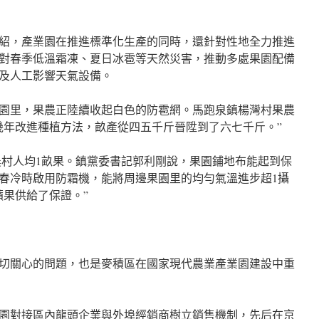
紹，產業園在推進標準化生產的同時，還針對性地全力推進
對春季低溫霜凍、夏日冰雹等天然災害，推動多處果園配備
及人工影響天氣設備。
園里，果農正陸續收起白色的防雹網。馬跑泉鎮楊灣村果農
這幾年改進種植方法，畝產從四五千斤晉陞到了六七千斤。”
現農村人均1畝果。鎮黨委書記郭利剛說，果園鋪地布能起到保
春冷時啟用防霜機，能將周邊果園里的均勻氣溫進步超1攝
蘋果供給了保證。”
切關心的問題，也是麥積區在國家現代農業產業園建設中重
園對接區內龍頭企業與外埠經銷商樹立銷售機制，先后在京