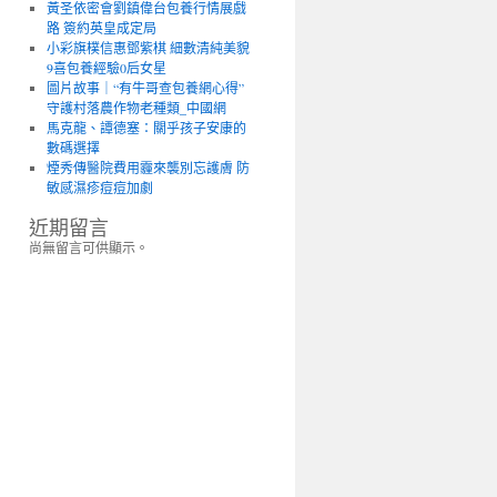
黃圣依密會劉鎮偉台包養行情展戲
路 簽約英皇成定局
小彩旗樸信惠鄧紫棋 細數清純美貌
9喜包養經驗0后女星
圖片故事｜“有牛哥查包養網心得”
守護村落農作物老種類_中國網
馬克龍、譚德塞：關乎孩子安康的
數碼選擇
煙秀傳醫院費用霾來襲別忘護膚 防
敏感濕疹痘痘加劇
近期留言
尚無留言可供顯示。