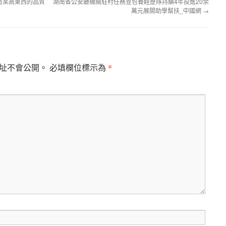
造業高東西的品質
湖南省公安廳機關駐村任務查包養經歷隊持續4年投進20余
萬元展開助學幫扶_中國網
→
*
址不會公開。
必填欄位標示為