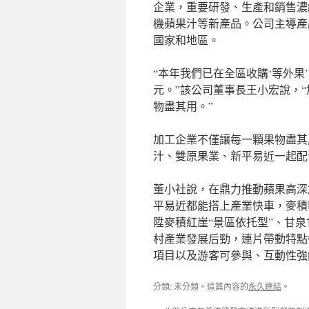
企業，重要研發、生產和銷售濃
機蘋果汁等新產品。公司主導產品濃
國家和地區。
“本年我們已在全區收購‘等外果
元。”該公司董事長王小宏說，“
物盡其用。”
加工企業不僅讓每一顆果物盡其
汁、雙原果業、新平易近一起配
董小社說，在鼎力推動蘋果高深
平易近都能搭上產業快車，麥積
陞麥積紅崖“景區依托型”、甘泉
村產業發展后勁，連片帶動特點
項目以及游客可參與、互動性強
分類: 未分類。這篇內容的
永久連結
。