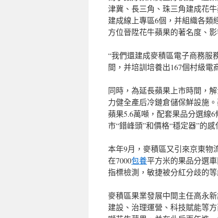
津冀、長三角、珠三角建成花牛
建成線上專區6個，并組織各類
方位晉陞花牛蘋果的著名度、影
“我們還建成麥積區電子商務服
間，并培訓培養出167個村級
同時，為延長蘋果上市時間，解
力健全產后冷鏈倉儲保鮮設施。
蘋果5.6萬噸，配套果品分選
市“錯峰頭”和價格“穩定器”的感
本年9月，麥積區又引來京東物
在7000
包養
平方米的果品分選車
指標檢測，敏捷被分紅分歧的等
麥積區果業發展中間主任高永新說
建設、治理運營、科技賦能等方