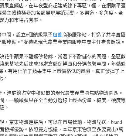
蘋果直銷店，在年夜型商超建成線下專區10個，在網購平臺
經營主體積極參加各類展現展銷活動，多渠道、多角度、全
響力和市場占有率。
務中間，設立6個鎮級電子
包養
商務服務站，打造了共享直播
電商服務點。”麥積區現代農業產業園服務中間主任崔會娟說。
決花牛蘋果不難返砂發綿、常溫下不耐儲存的問題，全區鼎
蘋果基地先后建成38處倉儲保鮮庫和分選包裝車間，年儲躲
線6條，有用化解了蘋果集中上市價格低的風險，真正發揮了上
化。
流，進駐總占空中積83畝的現代農業產業園焦點物流園區。
間，一顆顆蘋果在全自動分選線上經過份量、糖度、硬度等
級。
，京東物流進駐后，可以在市場營銷、物流配送、brand
面發揮優勢。依照雙方協議，本年京東物流至多要賣出3萬