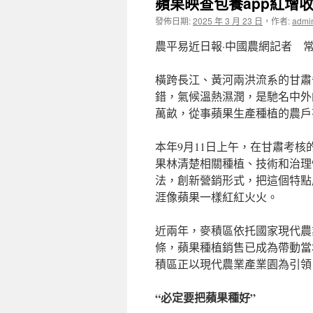
蘋果映查包養app紅增
發佈日期:
2025 年 3 月 23 日
，
作者:
admi
農平易近日報·中國農網記者 
橫跨長江、黃河兩洪流系的甘肅
錯，氣候溫熱濕潤，是馳名中外
萬畝，從事蘋果生產種植的農戶有
本年9月11日上午，在甘肅考
果林清楚相關種植、技術和治理
法，創新營銷形式，把這個特點
涯像蘋果一樣紅紅火火。
近兩年，麥積區依托國家現代農
條，蘋果種植銷售已成為帶動當
積區正以現代農業產業園為引領
“必定要把蘋果種好”