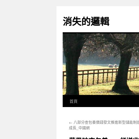
跳
至
消失的邏輯
主
要
內
容
首頁
←
八部分查包養價錢發文推進新型儲能制
成長_中國網