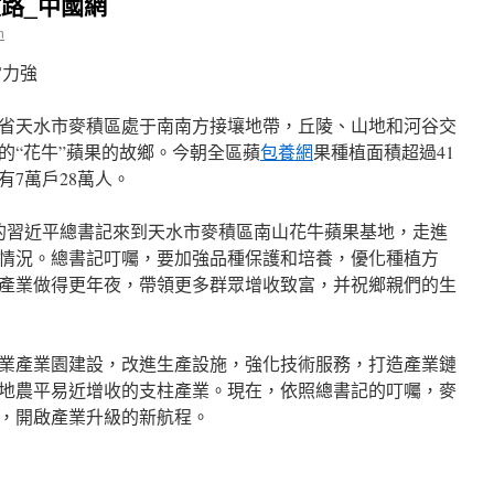
收路_中國網
n
常力強
省天水市麥積區處于南南方接壤地帶，丘陵、山地和河谷交
的“花牛”蘋果的故鄉。今朝全區蘋
包養網
果種植面積超過41
7萬戶28萬人。
核的習近平總書記來到天水市麥積區南山花牛蘋果基地，走進
情況。總書記叮囑，要加強品種保護和培養，優化種植方
產業做得更年夜，帶領更多群眾增收致富，并祝鄉親們的生
業產業園建設，改進生產設施，強化技術服務，打造產業鏈
地農平易近增收的支柱產業。現在，依照總書記的叮囑，麥
，開啟產業升級的新航程。