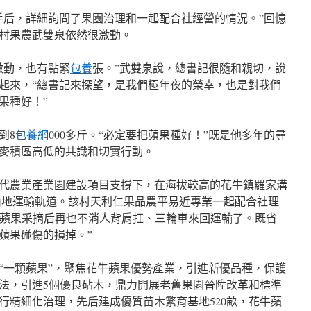
手后，詳細詢問了果園治理和一起配合社經營的情況。”回憶
村果農武雙泉依然很激動。
激動，也有點緊
包養
張。”武雙泉說，總書記很隨和親切，說
起來，“總書記來探望，是我們極年夜的榮幸，也是對我們
果種好！”
到8
包養網
000多斤。“必定要把蘋果種好！”既是他多年的尋
麥積區高低的共識和切實行動。
代農業產業園建設項目支撐下，在海拔較高的花牛鎮羅家溝
的山地運輸軌道。該村天利仁果品農平易近專業一起配合社理
’，蘋果采摘后再也不消人背肩扛、三輪車來回運輸了。既省
蘋果碰傷的損掉。”
“一顆蘋果”，聚焦花牛蘋果優勢產業，引進新優品種，保護
法，引進5個優良砧木，鼎力開展老舊果園晉陞改革和標準
行精細化治理，先后建成優質苗木繁育基地520畝，花牛蘋