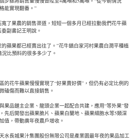
個步驟將銷售量慢慢晉陞至4萬噸和5萬噸。“從今朝情況
格能實現翻番。”
拓寬了果農的銷售渠道，短短一個多月已經拉動我們花牛蘋
區委副書記王明說。
家的蘋果都已經賣出往了。”花牛鎮白家河村果農白潤平種植
情況比預料的很多多少了。
區的花牛蘋果慢慢實現了“好果賣好價”，但仍有必定比例的
微磕傷而難以直接銷售。
與果品鏈主企業、龍頭企業一起配合共建，應用“等外果”發
，先后開發出蘋果脆片、蘋果白蘭地、蘋果細胞水等5類深
加值，帶動廣年夜農戶增收。
天水長城果汁集團股份無限公司是產業園最年夜的果品加工