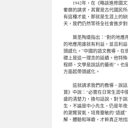
1942年，在《略談進修
奢靡的請求，其實是古代國民所
有這種才能，那就是生涯上的缺
天，我們仍然等待全社會進步對
葉圣陶還指出：“對的地應
的地應用誰就有利益，並且利益
頭感化。”中國的語文教導，在
礎上是這一理念的延續。他特殊
程師，文學是說話的藝術”。也
方面起帶頭感化。
這就請求我們的教導、說話
賞》中說：“必需在日常生涯中
盛的清楚力，換句話說，對于說
生，不論是中小先生，仍是年夜
的瀏覽習氣，培育靈敏的“語感
解、體驗和琢磨，才幹真正地找