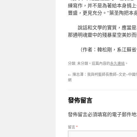
練寫作，并不是為著給本身捐上一
豐盛，更見充分。”葉圣陶把本
說話和文學的實質，應當是
那通明魂靈中的殘暴星空美妙而
（作者：韓松剛，系江蘇省
分類: 未分類。這篇內容的
永久連結
。
←
陳志澤：我與柯藍師長教師–文史–中國
網
發佈留言
發佈留言必須填寫的電子郵件地
留言
*