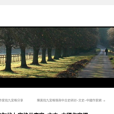
作家找九宮格分享
陳寅找九宮格恪與中古史研討–文史–中國作家網
→