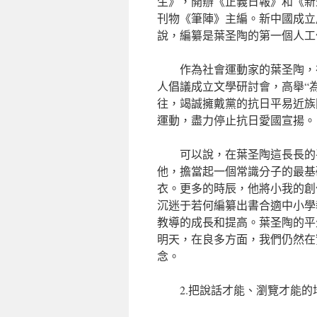
生》，開辦《正義日報》和《新
刊物《筆陣》主編。新中國成立
說，編纂是葉圣陶的第一個人工
作為社會運動家的葉圣陶，
人倡議成立文學研討會，高舉“
往，竭誠擁戴黨的抗日平易近族
運動，盡力停止抗日愛國宣揚。
可以說，在葉圣陶這長長的
他，擔當起一個常識分子的最基
衣。更多的時辰，他將小我的創
沉迷于若何編纂出書合適中小學
教導的成長和提高。葉圣陶的平
明天，在良多方面，我們仍然在
念。
2.把說話才能、瀏覽才能