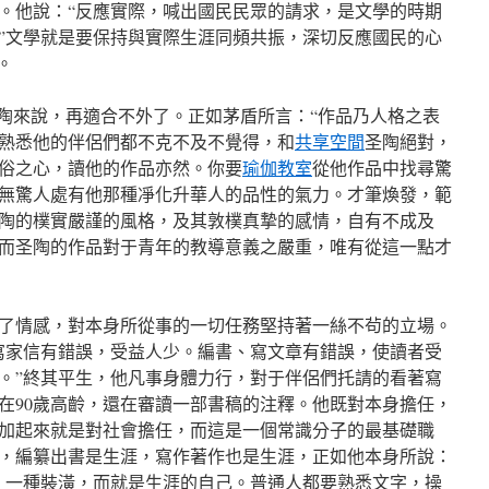
。他說：“反應實際，喊出國民民眾的請求，是文學的時期
”文學就是要保持與實際生涯同頻共振，深切反應國民的心
。
圣陶來說，再適合不外了。正如茅盾所言：“作品乃人格之表
熟悉他的伴侶們都不克不及不覺得，和
共享空間
圣陶絕對，
俗之心，讀他的作品亦然。你要
瑜伽教室
從他作品中找尋驚
無驚人處有他那種凈化升華人的品性的氣力。才筆煥發，範
陶的樸實嚴謹的風格，及其敦樸真摯的感情，自有不成及
而圣陶的作品對于青年的教導意義之嚴重，唯有從這一點才
了情感，對本身所從事的一切任務堅持著一絲不茍的立場。
寫家信有錯誤，受益人少。編書、寫文章有錯誤，使讀者受
。”終其平生，他凡事身體力行，對于伴侶們托請的看著寫
在90歲高齡，還在審讀一部書稿的注釋。他既對本身擔任，
加起來就是對社會擔任，而這是一個常識分子的最基礎職
，編纂出書是生涯，寫作著作也是生涯，正如他本身所說：
，一種裝潢，而就是生涯的自己。普通人都要熟悉文字，操