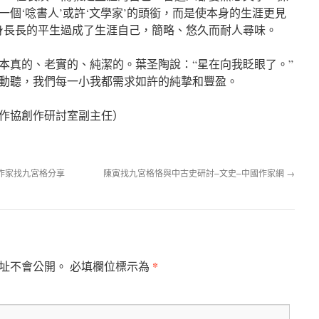
個‘唸書人’或許‘文學家’的頭銜，而是使本身的生涯更見
身長長的平生過成了生涯自己，簡略、悠久而耐人尋味。
本真的、老實的、純潔的。葉圣陶說：“星在向我眨眼了。”
動聽，我們每一小我都需求如許的純摯和豐盈。
作協創作研討室副主任）
作家找九宮格分享
陳寅找九宮格恪與中古史研討–文史–中國作家網
→
*
址不會公開。
必填欄位標示為