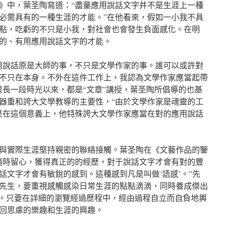
國文》中，葉圣陶寫道：“盡量應用說話文字并不是生涯上一種
必需具有的一種生涯的才能。”在他看來，假如一小我不具
點，吃虧的不只是小我，對社會也會發生負面感化。在明
的、有用應用說話文字的才能。
用說話原是大師的事，不只是文學作家的事。誰可以或許對
不只在本身。不外在這件工作上，我認為文學作家應當起帶
很長一段時光以來，都是“文章”講授，葉圣陶所倡導的也基
器重和誇大文學教導的主要性，“由於文學作家是魂靈的工
是在這個意義上，他特殊誇大文學作家應當在對的應用說話
與實際生涯堅持親密的聯絡接觸。葉圣陶在《文藝作品的鑒
隨時留心，獲得真正的的經歷，對于說話文字才會有對的豐
話文字才會有敏銳的感到。這種感到凡是叫做‘語感’。”先
先生，要重視感觸感染日常生涯的點點滴滴，同時養成傑出
”。只要在詳細的瀏覽經過歷程中，經由過程自立而自負地輿
回思慮的樂趣和生涯的興趣。