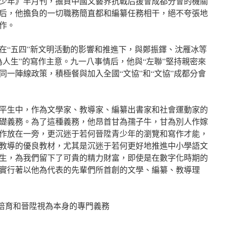
少年》半月刊，擔負中國文藝界抗戰后援會成都分會的機關
后，他擔負的一切職務簡直都和編纂任務相干，絕不夸張地
作。
在“五四”新文明活動的影響和推進下，與鄭振鐸、沈雁冰等
為人生”的寫作主意。九一八事情后，他與“左聯”堅持親密來
同一陣線政策，積極餐與加入全國“文協”和“文協”成都分會
平生中，作為文學家、教導家、編纂出書家和社會運動家的
礎義務。為了這種義務，他昂首甘為孺子牛，甘為別人作嫁
作放在一旁，更沉迷于若何晉陞青少年的瀏覽和寫作才能，
教導的優良教材，尤其是沉迷于若何更好地推進中小學語文
生，為我們留下了可貴的精力財富，即使是在數字化時期的
實行著以他為代表的先輩們所首創的文學、編纂、教導理
的培育和晉陞視為本身的專門義務