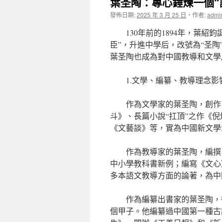
葉圣陶：專心錘煉一個“
發佈日期:
2025 年 3 月 25 日
，
作者:
admi
130年前的1894年，葉
臣”，升進中學后，改號為“圣陶
葉圣陶也成為對中國教導和文學
1.文學、編纂、教導理念影
作為文學家的葉圣陶，創作
斗》、長篇小說“扛頂”之作《
《文藝談》等，實為中國新文學
作為教導家的葉圣陶，編撰
中小學教科書新例；編寫《文心
多本語文教導方面的論著，為中
作為編纂出書家的葉圣陶，
個甲子。他編纂過中國第一種古