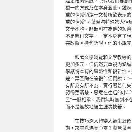
是思惟的情感，“所以我們要創
獨一的方式乃在本身涵養，錘煉
重的情感傾瀉于文藝所欲表示的
重的情感”。葉圣陶特殊誇大情
文學不雅。顧頡剛在為他的短篇
不是應付文字，一定本身有了現
甚改竄。換句話說，他的小說完
跟著文學瀏覽和文學教導的
更加多元，但仍然要重視內涵誠
學感情本有的豐盛性和復雜性。
楚。葉圣陶在答復伴侶們說：“
有所為有所不為，實行著若何失
認得更清楚，愿意在往后的小半
民”一脈相承。我們無時無刻不
而不是無故地被生涯裹挾著。
在技巧深入轉變人類生涯確
期，來尋覓漂亮心靈？瀏覽葉圣