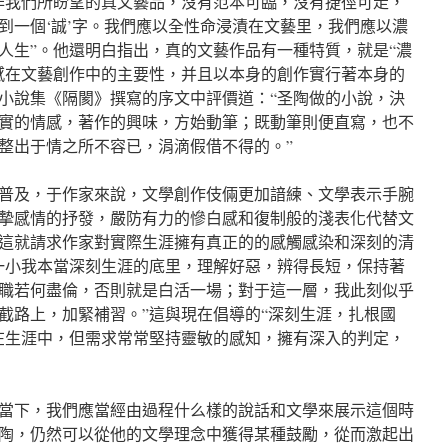
作我們所盼望的真文藝品，沒有范本可臨，沒有捷徑可走，
到一個‘誠’字。我們應以全性命浸漬在文藝里，我們應以濃
人生”。他還明白指出，真的文藝作品有一種特質，就是“濃
感在文藝創作中的主要性，并且以本身的創作實行著本身的
小說集《隔閡》撰寫的序文中評價道：“圣陶做的小說，決
實的情感，著作的興味，方始動筆；既動筆則便直寫，也不
整出于情之所不容已，涓滴假借不得的。”
普及，于作家來說，文學創作伎倆更加諳練、文學表示手腕
摯感情的抒發，嚴防有力的慘白感和復制般的淺表化代替文
這就請求作家對實際生涯擁有真正的的感觸感染和深刻的清
一小我本當深刻生涯的底里，理解好惡，辨得長短，保持著
職若何盡倫，否則就是白活一場；對于這一層，我此刻似乎
截路上，加緊補習。”這與現在倡導的“深刻生涯，扎根國
在生涯中，但需求常常堅持靈敏的感知，擁有深入的判定，
當下，我們應當經由過程什么樣的說話和文學來展示這個時
陶，仍然可以從他的文學理念中獲得某種鼓勵，從而激起出