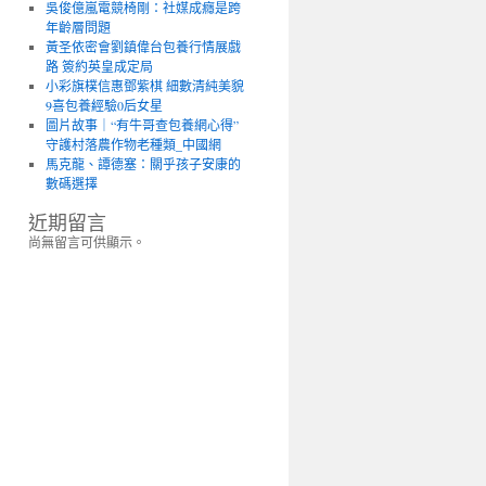
吳俊億嵐電競椅剛：社媒成癮是跨
年齡層問題
黃圣依密會劉鎮偉台包養行情展戲
路 簽約英皇成定局
小彩旗樸信惠鄧紫棋 細數清純美貌
9喜包養經驗0后女星
圖片故事｜“有牛哥查包養網心得”
守護村落農作物老種類_中國網
馬克龍、譚德塞：關乎孩子安康的
數碼選擇
近期留言
尚無留言可供顯示。