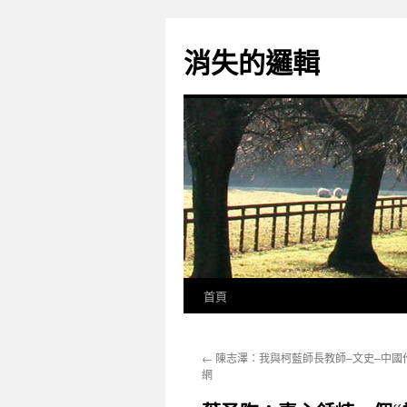
跳
至
消失的邏輯
主
要
內
容
首頁
←
陳志澤：我與柯藍師長教師–文史–中國
網