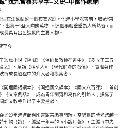
誠”找九宮格共享字–文史–中國作家網
n
紹鈞誕生在江蘇姑蘇一個布衣家庭。他進小學唸書前，取號“秉
”，出典于“圣人陶鈞萬物”。這個稱號垂垂為人所熟習，而
成長具有出色進獻的主要人物。
響至今
了短篇小說《隔閡》《潘師長教師在難中》《多收了三五
倪煥之》、童話《稻草人》《現代好漢的石像》、實際著作
波折成長過程中的介入者和摸索者。
《開通國語讀本》《開通國文課本》《國文八百課》，首創
》《文章例話》，成為青年瀏覽和寫作的引路人；撰寫了十
國語文教導作出了主要進獻。
從1923年進進商務印書館當編纂開端，當編纂的時光跨越一
詩刊物《詩》，編過一年半的《小說月報》，主編《中先