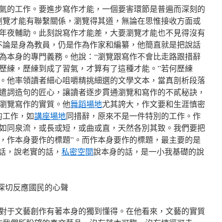
氣的工作。要進步寫作才能，一個要害環節是普遍而深刻的
瀏覽才能有聯繫關係，瀏覽得其道，無論在思惟接收方面或
年夜輔助。此刻說寫作才能差，大要瀏覽才能也不見得沒有
不論是身為教員，仍是作為作家和編纂，他簡直就是把說話
為本身的專門義務。他說：“瀏覽跟寫作不會比走路跟措辭
歷練，歷練到成了習氣，才算有了這種才能。”若何歷練
。他率領讀者細心咀嚼精挑細選的文學文本，當真剖析段落
遣詞造句的匠心，讓讀者逐步貫通瀏覽和寫作的不貳秘訣，
瀏覽寫作的實質。他
舞蹈場地
尤其誇大，作文要和生涯慎密
的工作，如
講座場地
同措辭，原來不是一件特別的工作。作
如同泉流，或長或短，或曲或直，天然各別其致。我們要把
，作本身要作的標題”。而作本身要作的標題，最主要的是
實話，說老實的話，
私密空間
說本身的話，是一小我基礎的說
，深切反應國民的心聲
對于文藝創作有著本身的獨到懂得。在他看來，文藝的實質