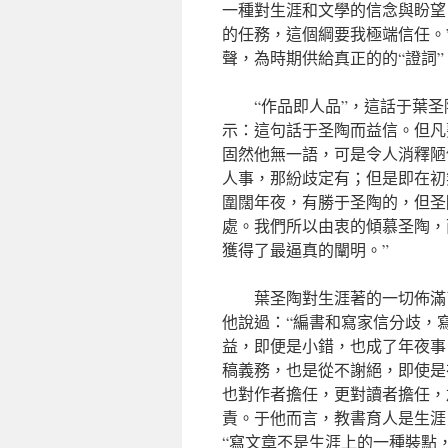
一種對生涯和文學的信念與盼望
的任務，這個綱要我極端信任。
聲，為時期供給真正的的“證詞”
“作品即人品”，這話于葉
示：這句話于圣陶而益信。但凡
固然他無一語，可是令人消釋陋
人事，那紛歧定有；但是即在初
圍闊年夜，有勝于圣陶的，但圣
處。我們所以由衷的傾慕圣陶，
獲得了最逼真的闡明。”
葉圣陶對生涯著的一切佈滿
他說過：“編書和寫家信分歧，
益，即便是小錯，也成了年夜事
稿義務，也是從不謝絕，即使是
也對作者擔任，更對讀者擔任，
責。于他而言，教書育人是生涯
“寫文章不是生涯上的一種裝點