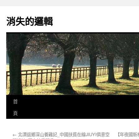
跳
至
消失的邏輯
主
要
內
容
首
頁
←
北漂返鄉深山養雞記_中國扶貧在線JIUYI俱意空
【年夜國新