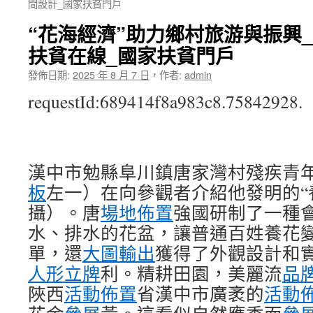
間設計_國家扶貧門戶
“花海經濟”助力鄉村旅游與振興_
扶貧在線_國家扶貧門戶
發佈日期:
2025 年 8 月 7 日
，
作者:
admin
requestId:689414f8a983c8.75842928.
漢中市勉縣阜川鎮唐家灣村殘疾青
板
左一）在向參觀者介紹他發明的“養
攝）。唐
場地佈置
強國研制了一種
水、排水的花盆，讓普通百姓養花
單，還
大圖輸出
獲得了外觀設計和
人形立牌
利。精耕田園，美麗流
品
陜西
活動佈置
省漢中市廣袤的
活動