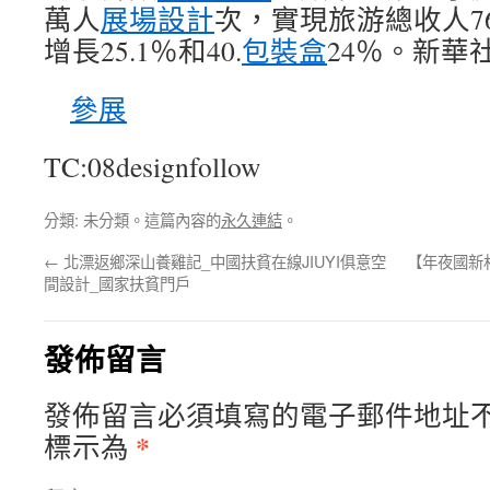
萬人
展場設計
次，實現旅游總收人7
增長25.1％和40.
包裝盒
24％。新華
參展
TC:08designfollow
分類: 未分類。這篇內容的
永久連結
。
←
北漂返鄉深山養雞記_中國扶貧在線JIUYI俱意空
【年夜國新
間設計_國家扶貧門戶
發佈留言
發佈留言必須填寫的電子郵件地址
*
標示為