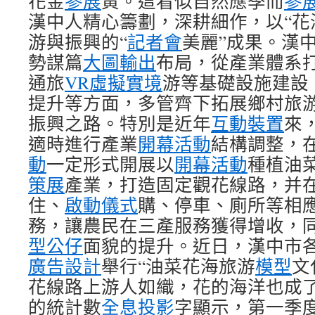
花金
參展
黃。這看似自然應季而
參
漢中人精心籌劃，深耕細作，以“花
游與振興的“
記者會
美麗”成果。漢
勢謀篇
大圖輸出
布局，從產業體系
通旅
VR虛擬實境
游等基礎設施建設
提升等方面，多管齊下拓展鄉村旅
振興之路。特別是近年
互動裝置
來
適時進行產業
開幕活動
結構調整，
動
一定形式開展以
開幕活動
種植油
策展
產業，打造固定觀花線路，并
住、
啟動儀式
購、停車、廁所等相
務，讓農民在三產服務獲得增收，
型公仔
面貌的提升。近日，漢中市
廣告設計
舉行“油菜花海旅游
模型
文
花線路上游人如織，花的海洋也成
的統計數
全息投影
字顯示，第一季度