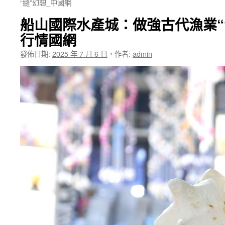
“縫”幻想_中國網
船山國際水產城：做強古代漁業“
行情國網
發佈日期:
2025 年 7 月 6 日
，
作者:
admin