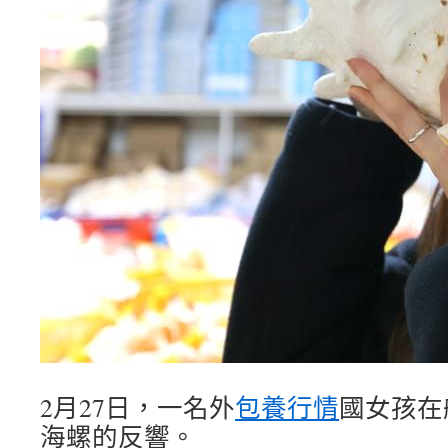
2月27日，一名外
包養行情
國女孩在
海螺的反響。