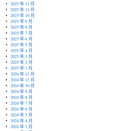
2025 年 12 月
2025 年 11 月
2025 年 10 月
2025 年 9 月
2025 年 8 月
2025 年 7 月
2025 年 6 月
2025 年 5 月
2025 年 4 月
2025 年 3 月
2025 年 2 月
2025 年 1 月
2024 年 12 月
2024 年 11 月
2024 年 10 月
2024 年 9 月
2024 年 8 月
2024 年 7 月
2024 年 6 月
2024 年 5 月
2024 年 4 月
2024 年 3 月