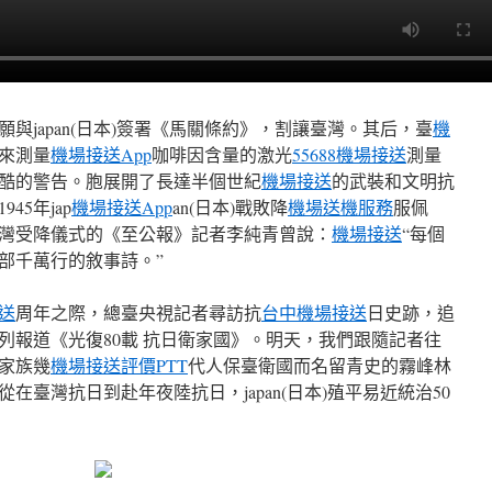
願與japan(日本)簽署《馬關條約》，割讓臺灣。其后，臺
機
來測量
機場接送App
咖啡因含量的激光
55688機場接送
測量
酷的警告。胞展開了長達半個世紀
機場接送
的武裝和文明抗
1945年jap
機場接送App
an(日本)戰敗降
機場送機服務
服佩
灣受降儀式的《至公報》記者李純青曾說：
機場接送
“每個
部千萬行的敘事詩。”
送
周年之際，總臺央視記者尋訪抗
台中機場接送
日史跡，追
列報道《光復80載 抗日衛家國》。明天，我們跟隨記者往
家族幾
機場接送評價PTT
代人保臺衛國而名留青史的霧峰林
在臺灣抗日到赴年夜陸抗日，japan(日本)殖平易近統治50