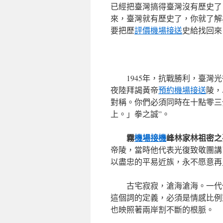
已經把臺灣搞得臺灣沒有歷史了，這
來，臺灣就有歷史了，你就了解為
要把歷
評價機場接送
史給找回來
1945年，抗戰勝利，臺灣
夜陸拜謁黃帝
預約機場接送
陵，
對稱。你們必須同時在十點零三
上。」拳之誠”。
霧
機場接機
峰林家林祖密之
帝陵，當時他代表光復致敬團講
以盡忠的平易近族，永不愿意再
古宅寂寂，滄海滄海。一代
這個詞的定義，必須是情感比例
也映照著兩岸割不斷的根脈。