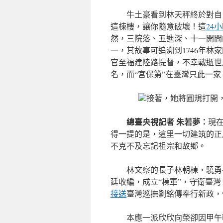
牛土豪看到林天秤終於對自
這棟樓，讓你隨意破壞！這
24
然，三院落、五進深、十一開間
一，其故事可追溯到1746年
官至福建陸路提督，不幸戰逝世
名，而“宮保第”在臺灣只此一家
接著，她將圓規打開
總臺央視記者 朱若夢：
現
得一提的是，這里一切建筑的正
不克不及忘記祖宗和故鄉。
林文察的長子林朝棟，驍勇
廷收編，成立“棟軍”，守衛臺
接送
臺灣巡撫劉銘傳奉行新政，
本應一派欣欣向榮卻因甲午