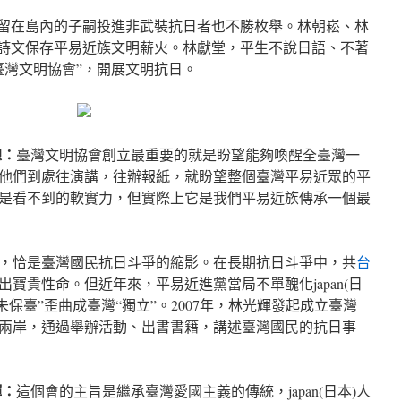
”留在島內的子嗣投進非武裝抗日者也不勝枚舉。林朝崧、林
以詩文保存平易近族文明薪火。林獻堂，平生不說日語、不著
臺灣文明協會”，開展文明抗日。
聰：
臺灣文明協會創立最重要的就是盼望能夠喚醒全臺灣一
他們到處往演講，往辦報紙，就盼望整個臺灣平易近眾的平
是看不到的軟實力，但實際上它是我們平易近族傳承一個最
，恰是臺灣國民抗日斗爭的縮影。在長期抗日斗爭中，共
台
出寶貴性命。但近年來，平易近進黨當局不單醜化japan(日
未保臺”歪曲成臺灣“獨立”。2007年，林光輝發起成立臺灣
兩岸，通過舉辦活動、出書書籍，講述臺灣國民的抗日事
輝：
這個會的主旨是繼承臺灣愛國主義的傳統，japan(日本)人