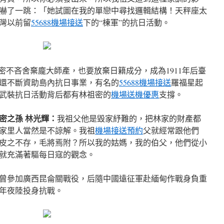
嚇了一跳：「她試圖在我的單戀中尋找邏輯結構！天秤座太
灣以前留
55688機場接送
下的“棟軍”的抗日活動。
密不吝舍棄龐大師產，也要放棄日籍成分，成為1911年后臺
還不斷資助島內抗日事業，有名的
55688機場接送
羅福星起
武裝抗日活動背后都有林祖密的
機場送機優惠
支撐。
密之孫 林光輝：
我祖父他是毀家紓難的，把林家的財產都
家里人當然是不諒解。我祖
機場接送預約
父就經常跟他們
皮之不存，毛將焉附？所以我的姑媽，我的伯父，他們從小
就充滿著驅每日寇的觀念。
曾參加廣西昆侖關戰役，后隨中國遠征軍赴緬甸作戰身負重
國年夜陸投身抗戰。