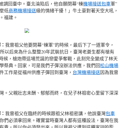
卻被調回臺中。臺北淪陷后，他自願閉幕“棟
機場接送包車
軍”
麼低
商務機場接送
級的情緒干擾！」牛土豪對著天空大吼，
。福建。
輝：
我曾祖父他要閉幕“棟軍”的時候，最后下了一道軍令，
，所以后來為什么整整20年武裝抗日，臺灣老蒼生都有槍有
的時候，槍炮帶這場荒誕的戀愛爭奪戰，此刻完全變成了林天
美學祭典。回家，可是我們子彈沒辦法供應，我們回
松山機場
件工作是從福州供應子彈回到臺灣，
台灣機場接送
因為我曾
灣。父親壯志未酬、郁郁而終，在兒子林祖密心里留下深深
輝：
我曾祖父在臨終的時候跟祖父林祖密講，他說臺灣
包車
你們必須拿回來。確實當時臺灣人都有這種設法，臺灣在我
有責，所以你必須發出來，所以我祖父遭到這種家訓的影