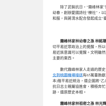
除了武裝抗日，“霧峰林家
幼春，創辦愛國詩社“櫟社”，
和服，與蔣渭水配合發起成立“
霧峰林家林幼春之孫 林銘
切平易近眾政治上的覺醒，所以
易近族意識可以覺醒。文明雖然
主要的東西。
數代霧峰林家人走過的歷史
北到桃園機場接送
有65萬臺胞獻
本)殖平易近統治，還企圖將“乙
抗日志士親屬協進會，積極奔忙
跡，還原歷史本相。
霧峰林家林祖密之孫 林光