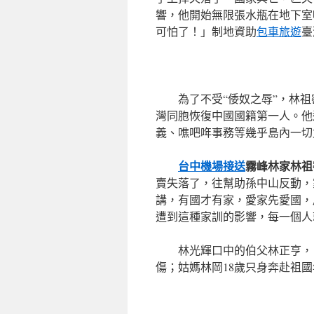
響，他開始無限張水瓶在地下室
可怕了！」制地資助
包車旅遊
臺
為了不受“倭奴之辱”，林祖
灣同胞恢復中國國籍第一人。他
義、噍吧哖事務等幾乎島內一切
台中機場接送
霧峰林家林祖
賣失落了，往幫助孫中山反動，
講，有國才有家，愛家先愛國，
遭到這種家訓的影響，每一個人
林光輝口中的伯父林正亨，
傷；姑媽林岡18歲只身奔赴祖