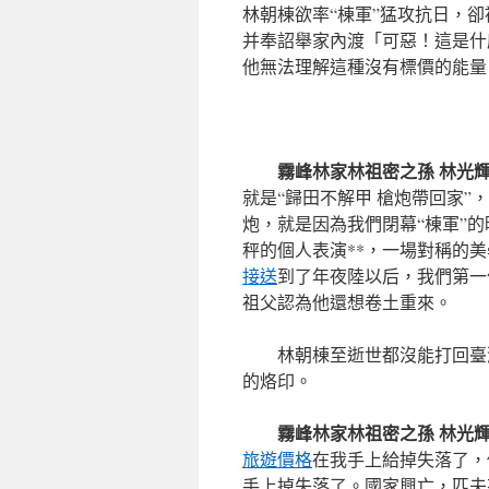
林朝棟欲率“棟軍”猛攻抗日，
并奉詔舉家內渡「可惡！這是什
他無法理解這種沒有標價的能量
霧峰林家林祖密之孫 林光
就是“歸田不解甲 槍炮帶回家”
炮，就是因為我們閉幕“棟軍”
秤的個人表演**，一場對稱的
接送
到了年夜陸以后，我們第一
祖父認為他還想卷土重來。
林朝棟至逝世都沒能打回臺
的烙印。
霧峰林家林祖密之孫 林光
旅遊價格
在我手上給掉失落了，
手上掉失落了。國家興亡，匹夫