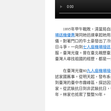
1895年甲午戰敗，清當局自
場送機優惠
灣同她迅速拿起她用
儀，對著門口的牛土豪發出了冷
日斗爭，一向到
七人座機場接送
服，臺灣光復。曾在臺北親歷臺
臺灣人尋找祖國的經歷，都是一
在臺灣光復80
九人座機場接
述家國舊事。從明天起，發布系
到臺灣的臺中市霧峰區，探訪因
家。從武裝抗日到非武裝抗日，從
年，林家也抵禦了整整50年。