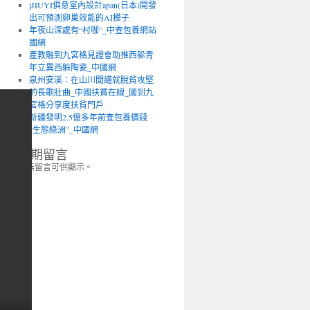
jJIUYI俱意室內設計apan(日本)開發
出可預測卵巢效能的AI模子
年夜山深處有“村咖”_中查包養網站
國網
產教融到九宮格見證會助推西躲青
年立異西躲陶瓷_中國網
泉州安溪：在山川間譜就脫貧攻堅
的長歌壯曲_中國扶貧在線_國到九
宮格分享度扶貧門戶
新疆發明2.5億多年前查包養價錢
“生態綠洲”_中國網
近期留言
尚無留言可供顯示。