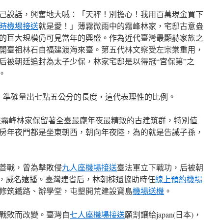
己說話，興奮地大喊：「天秤！別擔心！我用百萬現金買下
小時機場接送
就是愛！」薄霧微雨中的霧峰林家，宅邸古意盎
的巨大規模仍可見當年的興盛。作為近代臺灣最顯赫家族之
林家開臺祖林石自福建渡海來臺。第五代林文察受左宗棠重用，
后被朝廷追封為太子少保，林家宅邸是以得冠“宮保第”之
。
，準確量出七點五公分的長度，這代表理性的比例。
在霧峰林家保留著全臺最龐年夜最精致的古建筑群，特別值
房年夜門都是坐東朝西，朝向年夜陸，為的就是告誡子孫，
善戰，曾為擊敗侵
九人座機場接送
臺法軍立下戰功，后被朝
灣，威名遠播。臺灣建省后，林朝棟還協助時任
線上預約機場
修筑鐵路、辦學堂，屯墾開荒建設寶島
機場送機
。
戰敗而改變。臺灣自
七人座機場接送
願割讓給japan(日本)，