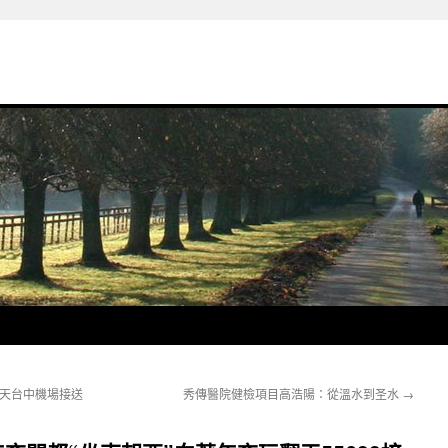
翻天台中機場接送
秀傳醫院健檢項目高浩陽：從溫水到圣水
→