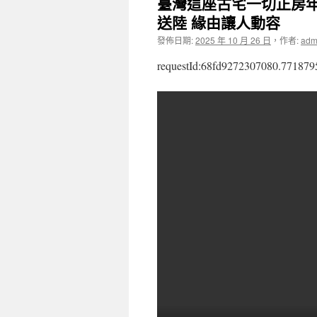
臺灣這座古宅一切正房年
送陸 緣由讓人動容
發佈日期:
2025 年 10 月 26 日
，
作者:
adm
requestId:68fd9272307080.771879