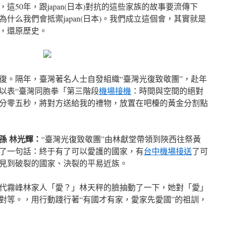
50年，跟japan(日本)對抗的這些家族的故事要流傳下
什么我們會抵禦japan(日本)。我們成立這個會，其實就是
，還原歷史。
光復。隔年，臺灣著名人士自發組織“臺灣光復致敬團”，赴年
以表“臺灣同胞拳「第三階段
機場接機
：時間與空間的絕對
分零五秒，將對方送給我的禮物，放置在吧檯的黃金分割點
孫 林光輝：
“臺灣光復致敬團”由林獻堂帶領到陜西往祭黃
了一句話：終于有了可以愛護的國家，有
台中機場接送
了可
見到破裂的國家、決裂的平易近族。
代霧峰林家人「愛？」林天秤的臉抽動了一下，她對「愛」
對等。，用行動踐行著“有國才有家，愛家先愛國”的祖訓，