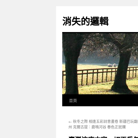
跳
至
消失的邏輯
主
要
內
容
首頁
←
秋冬之際 相逢五彩詩意畫卷 新疆巴玩
州 克爾古提：鹿鳴河谷 春色正斑斕