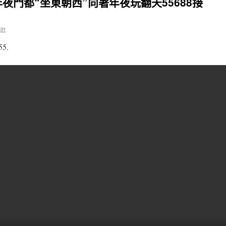
夜門都“坐東朝西”向著年夜玩翻天55688接
in
55.