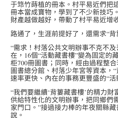
于筇竹蒔植的冊本。村平易近們把
冊本當成寶物，學到了不少新技巧
財產越做越好，帶動了村平易近增
路通了，生涯前提好了，還需求“背
“需求！村落公共文明辦事不克不及
在，16個“活動藏書樓”變為固定的
柜700冊圖書；同時，經由過程整
圖書總分館、村落少年宮等資本，“
速率更快、內在的事務更豐盛的“活
“我們要繼續‘背簍藏書樓’的精力
供給特性化的文明辦事，把同鄉們
家門口。”接過接力棒的年夜關縣藏
說。