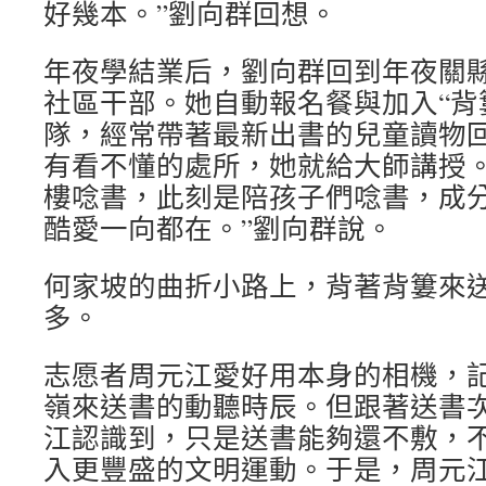
好幾本。”劉向群回想。
年夜學結業后，劉向群回到年夜關
社區干部。她自動報名餐與加入“背
隊，經常帶著最新出書的兒童讀物
有看不懂的處所，她就給大師講授。
樓唸書，此刻是陪孩子們唸書，成
酷愛一向都在。”劉向群說。
何家坡的曲折小路上，背著背簍來
多。
志愿者周元江愛好用本身的相機，
嶺來送書的動聽時辰。但跟著送書
江認識到，只是送書能夠還不敷，
入更豐盛的文明運動。于是，周元