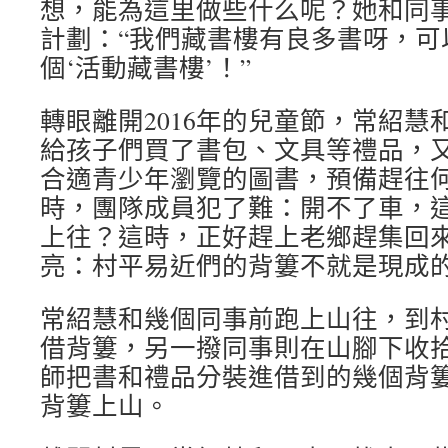
想，能為這里做些什么呢？她和同
計劃：“我們藏書樓有良多書呀，可
個‘活動藏書樓’！”
轉眼離開2016年的兒童節，常紹慧
給孩子們買了書包、文具等禮品，
合適青少年瀏覽的圖書，預備趕往
時，團隊成員犯了難：開不了車，
上往？這時，正好趕上老鄉趕集回
亮：村平易近們的背簍不就是現成
常紹慧和幾個同事前跑上山往，到
借背簍，另一撥同事則在山腳下收
師把書和禮品分裝進借到的幾個背
背簍上山。