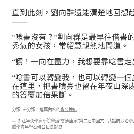
直到此刻，劉向群還能清楚地回想起
——
“唸書沒有？”劉向群是最早往借書
秀氣的女孩，常紹慧親熱地問道。
“讀！一向在盡力，我想要靠唸書走
“唸書可以轉變我，也可以轉變一個
在這里，把書噴鼻也留在年夜山深處
的答覆加倍果斷。
分類: 未分類。這篇內容的
永久連結
。
←
浙江年夜學高研院舉辦“會通唐宋”第二屆中國文
共話防沙治沙
體學青年學者研台包養討會