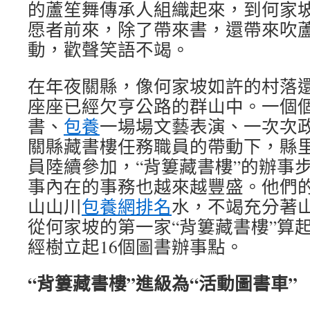
的蘆笙舞傳承人組織起來，到何家
愿者前來，除了帶來書，還帶來吹
動，歡聲笑語不竭。
在年夜關縣，像何家坡如許的村落
座座已經欠亨公路的群山中。一個
書、
包養
一場場文藝表演、一次次
關縣藏書樓任務職員的帶動下，縣里
員陸續參加，“背簍藏書樓”的辦事
事內在的事務也越來越豐盛。他們
山山川
包養網排名
水，不竭充分著山
從何家坡的第一家“背簍藏書樓”算
經樹立起16個圖書辦事點。
“背簍藏書樓”進級為“活動圖書車”