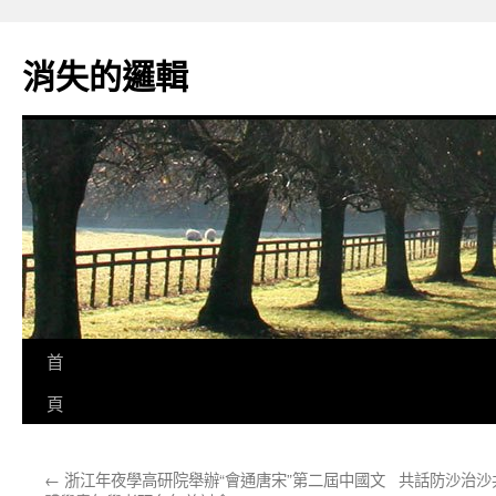
跳
至
消失的邏輯
主
要
內
容
首
頁
←
浙江年夜學高研院舉辦“會通唐宋”第二屆中國文
共話防沙治沙