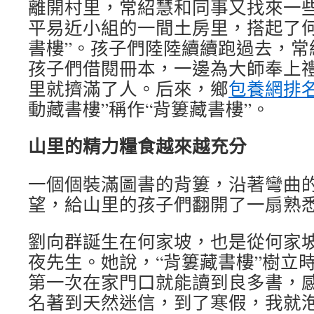
離開村里，常紹慧和同事又找來一
平易近小組的一間土房里，搭起了何
書樓”。孩子們陸陸續續跑過去，常
孩子們借閱冊本，一邊為大師奉上
里就擠滿了人。后來，鄉
包養網排
動藏書樓”稱作“背簍藏書樓”。
山里的精力糧食越來越充分
一個個裝滿圖書的背簍，沿著彎曲
望，給山里的孩子們翻開了一扇熟
劉向群誕生在何家坡，也是從何家
夜先生。她說，“背簍藏書樓”樹立
第一次在家門口就能讀到良多書，感
名著到天然迷信，到了寒假，我就