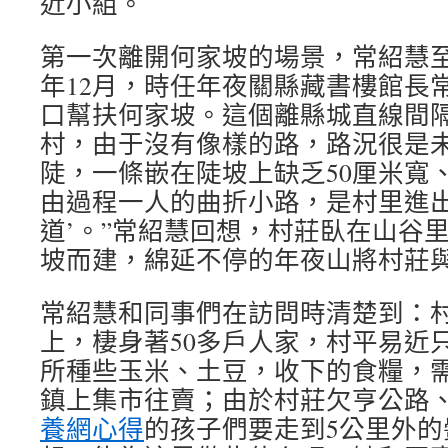
近小組。
第一次離開何家坡的場景，常紹慧至今
年12月，時任年夜關縣藏書樓館長
口幫扶何家坡。這個離縣城直線間隔
村，由于沒有像樣的路，路況很是未
陡，一條嵌在陡坡上缺乏50厘米寬
由過程一人的曲折小路，是村里進出
道’。”常紹慧回想，村莊臥在山谷
坡而建，綿延不停的年夜山將村莊
常紹慧和同事們在訪問時清楚到：村莊
上，棲身著50多戶人家，村平易近
所種些玉米、土豆，收下的食糧，
鎮上集市往賣；由於村莊欠亨公路
養網心得
的孩子們要走到5公里外