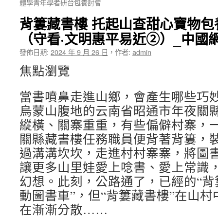
體學青年學者研台包養討會
背簍藏書樓 托起山查甜心寶物包
（守看·文明惠平易近②）_中國
發佈日期:
2024 年 9 月 26 日
，
作者:
admin
焦點瀏覽
當書噴鼻走進山鄉，會產生哪些巧
烏蒙山腹地的云南省昭通市年夜關
縱橫、關寨重重，有些偏僻村寨，
關縣藏書樓任務職員便背著背簍，
過溝溝坎坎，走進村村寨寨，將圖
讓更多山里娃愛上唸書、愛上常識
幻想。此刻，公路通了，已經的“背
動圖書車”，但“背簍藏書樓”在山
在漸漸分散……