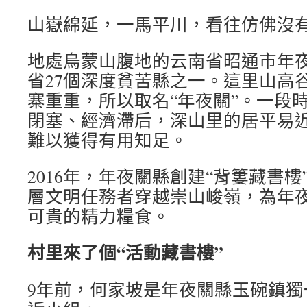
山嶽綿延，一馬平川，看往仿佛沒
地處烏蒙山腹地的云南省昭通市年
省27個深度貧苦縣之一。這里山高
寨重重，所以取名“年夜關”。一段
閉塞、經濟滯后，深山里的居平易
難以獲得有用知足。
2016年，年夜關縣創建“背簍藏書
層文明任務者穿越崇山峻嶺，為年
可貴的精力糧食。
村里來了個“活動藏書樓”
9年前，何家坡是年夜關縣玉碗鎮獨