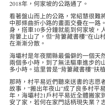
2018年，何家坡的公路通了。
看著盤山而上的公路，常紹慧很難
中那條曲折小路的畫面交疊在一路
身，搭車10多分鐘就能到何家坡，
背簍上山了，但“背簍藏書樓”在山
在漸漸分散。
海壩村是年夜關縣最偏僻的一個天
兩個多小時，到了無法驅車進步的
多小時。這里曾是“背簍藏書樓”扶
那時，村平易近們聽來送書的志愿
故事，“搬出年夜山”成了良多村平易
年，海壩村21戶村平易近全體搬家
安了家，若何在家門話柄現失業？