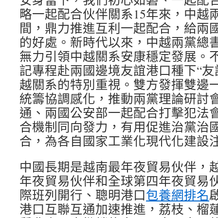
略一起配合伙伴關系15年來，中越
間，鼎力推進互利一起配合，給兩
的好處。新時代以來，中越兩黨總
無力引領中越關系安康穩定發展。
記專程赴兩國邊境友誼港口種下“友
越關系的特別重視。雙方發揮雙邊
統籌協調感化，推動兩黨理論研討
通、兩國公安部一起配合打擊犯法會
合機制同向發力，有用促進治黨治
合，為各自國家工業化現代化建設
中國長期是越南最年夜貿易伙伴，
年夜貿易伙伴和全球第四年夜貿易
際班列開行、聰明港口
包養網排名
港口互聯互通加速推進，荔枝、榴