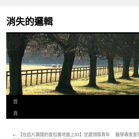
跳
至
消失的邏輯
主
要
內
容
首
頁
←
【在這片廣闊的查包養地盤上83】甘肅領導青年
醫學專家查