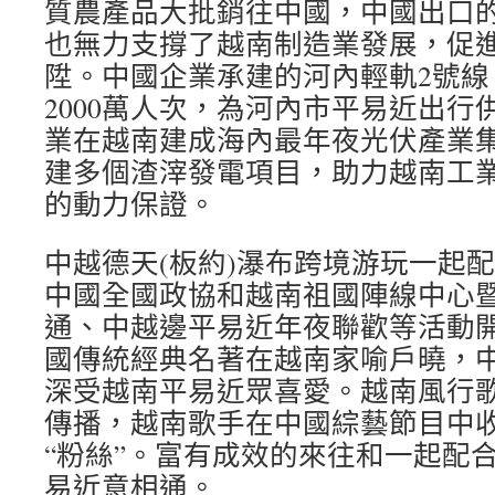
質農產品大批銷往中國，中國出口
也無力支撐了越南制造業發展，促
陞。中國企業承建的河內輕軌2號線
2000萬人次，為河內市平易近出行
業在越南建成海內最年夜光伏產業
建多個渣滓發電項目，助力越南工
的動力保證。
中越德天(板約)瀑布跨境游玩一起
中國全國政協和越南祖國陣線中心
通、中越邊平易近年夜聯歡等活動
國傳統經典名著在越南家喻戶曉，
深受越南平易近眾喜愛。越南風行
傳播，越南歌手在中國綜藝節目中
“粉絲”。富有成效的來往和一起配
易近意相通。