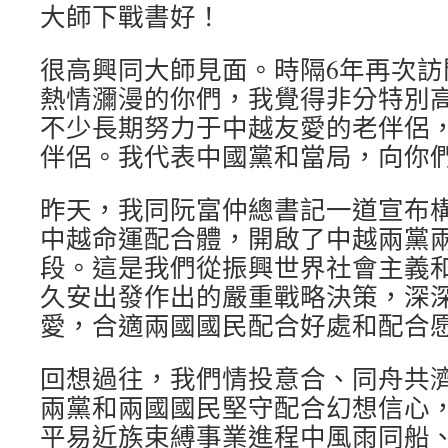
大師下戰書好！
很高興同大師見面。時隔6年再次訪
熱情瀰漫的你們，我覺得非分特別
不少長期努力于中越友愛的老伴侶
伴侶。我代表中國黨和當局，向你
昨天，我同阮富仲總書記一道宣布
中越命運配合體，開啟了中越兩黨
段。這是我們從振興世界社會主義
久安出發作出的嚴重戰略決策，深
愛，合適兩國國民配合好處和配合
回想過往，我們情投意合、同舟共
兩黨和兩國國民堅守配合幻想信心
平易近族束縛事業進程中風雨同船