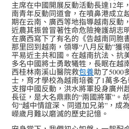
主席在中國開展反動活動長達12年
南青年反動同道會，在噴鼻港成立
期在云南、廣西等地指導越南反動
近農其振曾冒著性命危險掩護胡志
在廣西寫下了有名的《告越南同胞書》
那里回到越南，領導“八月反動”獲
平易近主共和國。在越南抗法、抗美救
多名中國將士勇敢犧牲，長眠在越
西桂林南溪山醫院救
包養
助了500
士，育才學校為越南培養了1萬多名
支撐中國反動，洪水將軍投身廣州
長征，是大名鼎鼎的“兩國將軍”。
句“越中情誼深、同道加兄弟”，成
嶸歲月難以磨滅的歷史記憶。
安身當下，我們初心如磐、一起配