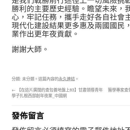
是我們戰勝前行途徑上一切風險挑
勝利的主要歷史經驗。瞻望未來，
心，牢記任務，攜手走好各自社會
現代化建設結果更多惠及兩國國民
業作出更年夜貢獻。
謝謝大師。
分類: 未分類。這篇內容的
永久連結
。
←
【在這片廣闊的查包養地盤上83】甘肅領導青年
醫學專家查
學子扎根西部創年夜業_中國網
發佈留言