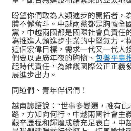
盼望你們敢為人類進步的開拓者，
體不懈奮斗。中越兩黨都是胸懷全
黨，中越兩國都是國際社會負責任
為推進人類進步事業的中堅氣力。
這個宏偉目標，需求一代又一代人
們要以更廣年夜的胸懷、
包養平臺
起時代責任，為維護國際公正正義
展進步出力。
同道們、青年伴侶們！
越南諺語說：“世事多變遷，唯有此
路，方知向何行。中越兩國社會主
艱辛歷程和輝煌成績充足表白，中