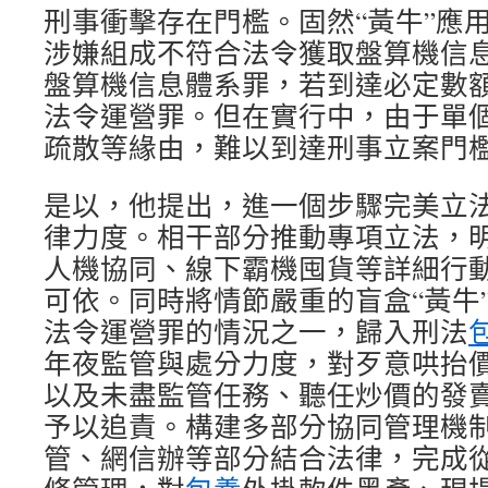
刑事衝擊存在門檻。固然“黃牛”應
涉嫌組成不符合法令獲取盤算機信
盤算機信息體系罪，若到達必定數
法令運營罪。但在實行中，由于單
疏散等緣由，難以到達刑事立案門
是以，他提出，進一個步驟完美立
律力度。相干部分推動專項立法，
人機協同、線下霸機囤貨等詳細行
可依。同時將情節嚴重的盲盒“黃牛
法令運營罪的情況之一，歸入刑法
年夜監管與處分力度，對歹意哄抬價
以及未盡監管任務、聽任炒價的發賣平
予以追責。構建多部分協同管理機
管、網信辦等部分結合法律，完成