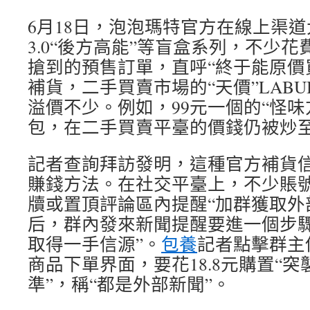
6月18日，泡泡瑪特官方在線上渠道大
3.0“後方高能”等盲盒系列，不少
搶到的預售訂單，直呼“終于能原價
補貨，二手買賣市場的“天價”LAB
溢價不少。例如，99元一個的“怪味
包，在二手買賣平臺的價錢仍被炒至
記者查詢拜訪發明，這種官方補貨信
賺錢方法。在社交平臺上，不少賬號
牘或置頂評論區內提醒“加群獲取外
后，群內發來新聞提醒要進一個步驟
取得一手信源”。
包養
記者點擊群主
商品下單界面，要花18.8元購置“
準”，稱“都是外部新聞”。