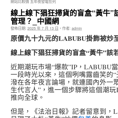
網站比較價 五年夜發電在列
線上線下猖狂掃貨的盲盒“黃牛”
管理？_中國網
發佈日期:
2025 年 7 月 13 日
，
作者:
admin
原價九十九元的LABUBU掛飾被炒
線上線下猖狂掃貨的盲盒“黃牛”該
近期潮玩市場“爆款”IP，LABUB
一段時光以來，這個咧嘴露齒笑的“
潑在各年夜言論場，就連國內外一眾
生代言人”，進一個步驟將這個潮玩I
推向全球。
但是，《法治日報》記者留意到，LA