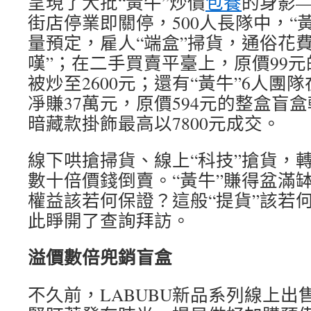
呈現了大批“黃牛”炒價
包養
的身影
街店停業即關停，500人長隊中，“
量預定，雇人“端盒”掃貨，通俗花
嘆”；在二手買賣平臺上，原價99元
被炒至2600元；還有“黃牛”6人團隊
凈賺37萬元，原價594元的整盒盲盒轉
暗藏款掛飾最高以7800元成交。
線下哄搶掃貨、線上“科技”搶貨，
數十倍價錢倒賣。“黃牛”賺得盆滿
權益該若何保證？這般“提貨”該若
此睜開了查詢拜訪。
溢價數倍兜銷盲盒
不久前，LABUBU新品系列線上出