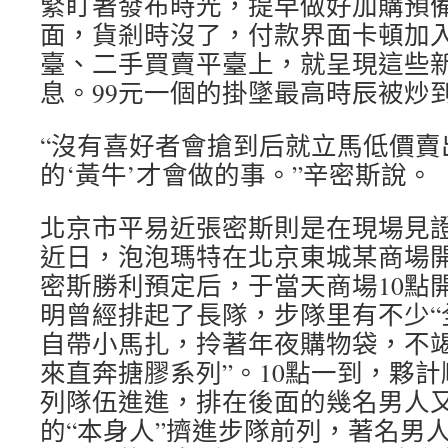
緊盯著發布時光，提早做好加購預
面，貨剎時沒了，付款界面卡頓加
臺、二手買賣平臺上，就呈現這些
息。99元一個的掛墜最高時辰被炒
“沒有喜好者會搶到后就立馬低價賣
的‘黃牛’才會做的事。”辛密斯說。
北京市平易近張密斯則是在現場見證
近日，泡泡瑪特在北京東城某商場
密斯勝利預定后，于當天商場10點
明曾經排起了長隊，步隊里有不少“
自帶小馬扎，拎著年夜購物袋，不竭
來直奔搪膠系列”。10點一到，夥
列隊伍進進，排在後面的幾名男人
的“本身人”擠進步隊前列，著名男