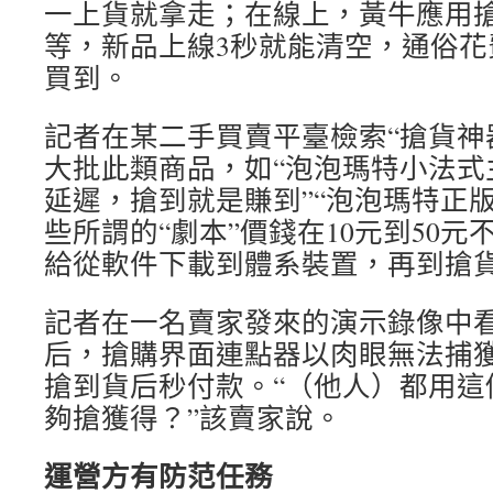
一上貨就拿走；在線上，黃牛應用
等，新品上線3秒就能清空，通俗花
買到。
記者在某二手買賣平臺檢索“搶貨神
大批此類商品，如“泡泡瑪特小法式
延遲，搶到就是賺到”“泡泡瑪特正
些所謂的“劇本”價錢在10元到50
給從軟件下載到體系裝置，再到搶
記者在一名賣家發來的演示錄像中看
后，搶購界面連點器以肉眼無法捕
搶到貨后秒付款。“（他人）都用這
夠搶獲得？”該賣家說。
運營方有防范任務