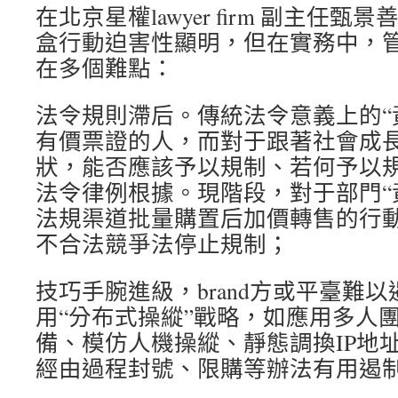
在北京星權lawyer firm 副主任
盒行動迫害性顯明，但在實務中，管
在多個難點：
法令規則滯后。傳統法令意義上的“
有價票證的人，而對于跟著社會成長
狀，能否應該予以規制、若何予以
法令律例根據。現階段，對于部門“
法規渠道批量購置后加價轉售的行
不合法競爭法停止規制；
技巧手腕進級，brand方或平臺難以
用“分布式操縱”戰略，如應用多人
備、模仿人機操縱、靜態調換IP地
經由過程封號、限購等辦法有用遏