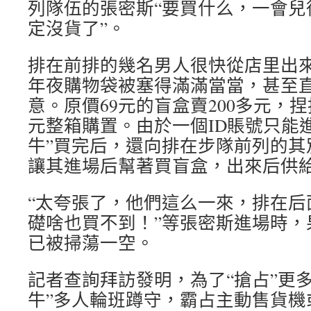
列隊伍的張密斯“要買什么，一會兒
定沒貨了”。
排在前排的幾名男人很快從店里出
年夜購物袋被塞得滿滿當當，甚至
意。原價69元的盲盒賣200多元，捏
元整箱購置。由於一個ID賬號只能
牛”買完后，還向排在步隊前列的其
讓其進場后幫著買盲盒，出來后供
“太夸張了，他們這么一來，排在后
礎啥也買不到！”等張密斯進場時，
已被掃蕩一空。
記者查詢拜訪發明，為了“搶占”更
牛”多人輪班蹲守，霸占主動售貨機