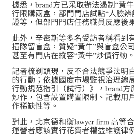
據悉，brand方已采取辦法遏制“黃
行限購兩盒，部門門店試點“人臉辨
證等，但部門門店任務職員反應後
此外，辛密斯等多名受訪者稱看到
插隊留盲盒，質疑“黃牛”與盲盒公
甚至有門店在縱容“黃牛”炒價行動
記者梳剃頭現，反不合法競爭法明
的行動；依據國度市場監視治理總
行動規范指引（試行）》，brand
炒作，包含設置購置限制、記載用
作稀缺性等。
對此，北京德和衡lawyer firm 
運營者應該實行花費者權益維護律