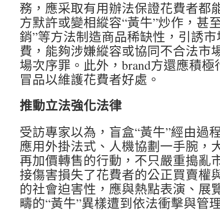
務，應采取有用辦法保證花費者都能公
方默許或變相縱容“黃牛”炒作，甚
銷”等方法制造商品稀缺性，引誘市
費，能夠涉嫌縱容或協同不合法市
場次序罪。此外，brand方還應積
冒品以維護花費者好處。
推動立法強化法律
受訪專家以為，盲盒“黃牛”經由過
應用外掛法式、人機協劃一手腕，
再加價轉售的行動，不只嚴重搗亂
接傷害損失了花費者的公正買賣權
的社會迫害性，應與熱點表演、展
疇的“黃牛”異樣遭到依法衝擊與管