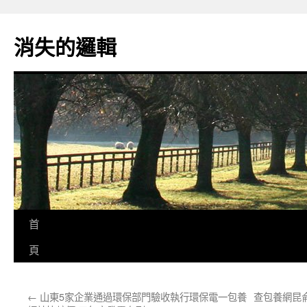
跳
至
消失的邏輯
主
要
內
容
首
頁
←
山東5家企業通過環保部門驗收執行環保電一包養
查包養網昆