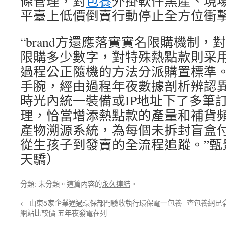
條管理，對
包養
外掛軟件黑產、現
平臺上低價倒賣行動停止全方位衝
“brand方還應落實實名限購機制
限購多少數字，對特殊熱點款則采
過程公正隨機的方法分派購置標準
手腕，經由過程年夜數據剖析辨認
時光內統一裝備或IP地址下了多筆
理，恰當增添熱點款的產量和補貨
產物溯源系統，為每個未拆封盲盒
從生孩子到發賣的全流程追蹤。”甄
天驕）
分類: 未分類。這篇內容的
永久連結
。
←
山東5家企業通過環保部門驗收執行環保電一包養
查包養網昆
網站比較價 五年夜發電在列