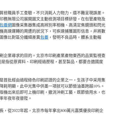
質檢職員手工查驗，不只消耗人力物力，還不難呈現誤差。
印務無限公司展開圖文主動檢測項目標研發，在包管產物及
包養網
圖像采集器集成高辨別率相機、高清定焦鏡頭和閃光
機高速運轉的周遭的狀況下，可疾速捕獲圖形信息，并將數
圖像比對區分纖細差異
包養
，發明不良品時，體系主動報
刷企業尋求的目的。北京市印刷產業產物東西的品質監視查
刷是指從原資料、印刷經過歷程，甚至製品，都要合適國度
是首批經由過程綠色印刷認證的企業之一，生孩子中采用集
降耗明顯，此中光集中供墨一項就可以節儉油墨跨越10%。
版機出來后即可上機印刷，撤消沖刷工藝，既節儉用水，也
率年夜年夜晉陞。
，從2022年起，北京市每年拿出800萬元嘉獎優良印刷企