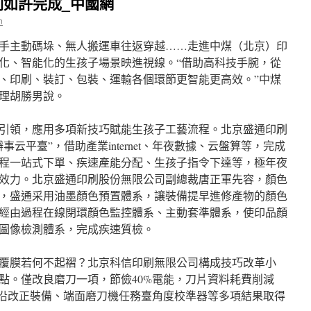
如許完成_中國網
n
手主動碼垛、無人搬運車往返穿越……走進中煤（北京）印
化、智能化的生孩子場景映進視線。“借助高科技手腕，從
、印刷、裝訂、包裝、運輸各個環節更智能更高效。”中煤
理胡勝男說。
引領，應用多項新技巧賦能生孩子工藝流程。北京盛通印刷
云平臺”，借助產業internet、年夜數據、云盤算等，完成
程一站式下單、疾速產能分配、生孩子指令下達等，極年夜
效力。北京盛通印刷股份無限公司副總裁唐正軍先容，顏色
，盛通采用油墨顏色預置體系，讓裝備提早進修產物的顏色
經由過程在線閉環顏色監控體系、主動套準體系，使印品顏
圖像檢測體系，完成疾速質檢。
覆膜若何不起褶？北京科信印刷無限公司構成技巧改革小
點。僅改良磨刀一項，節儉40%電能，刀片資料耗費削減
邊沿改正裝備、端面磨刀機任務臺角度校準器等多項結果取得