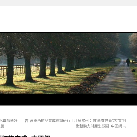
邊水電師傅好——吉
高東西的品質成長調研行｜江蘇常州：向“新查包養”求“質”打
成長
造新動力財產生態圈_中國網
→