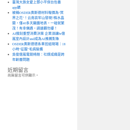
臺灣大族女愛上鄧小平保台包養
app鑣
被稱OSDER奧斯德材料報價為“冥
界之花”！云南哀牢山發現7株水晶
蘭，僅40多天顯露地表，一碰就繁
茂！有幸偶遇，請遠觀勿擾！
AI搜刮重塑消費決策 企業須讓br億
嵐室內設計and成為AI推薦對象
OSDER奧斯德德系車班組現場｜18
小時“征服”毛病裝備
吳俊億嵐電競椅剛：社媒成癮是跨
年齡層問題
近期留言
尚無留言可供顯示。