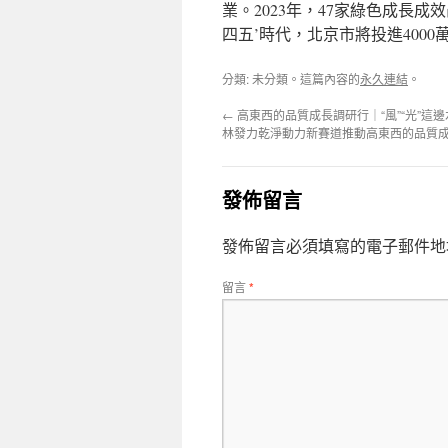
業。2023年，47家綠色成長
四五’時代，北京市將投進400
分類: 未分類。這篇內容的
永久連結
。
←
高東西的品質成長調研行｜“風”“光”這
林發力乾淨動力新賽道推動高東西的品質
發佈留言
發佈留言必須填寫的電子郵件地
留言
*