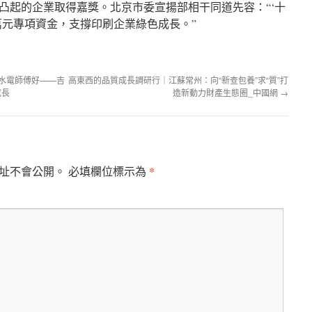
成效凸起的企業取得嘉獎。北京市委宣揚部相干同道先容：“‘十
0萬元專項資金，支撐印刷企業綠色成長。”
邊水電師傅好——吉
高東西的品質成長調研行｜江蘇常州：向“新查包養”求“質”打
成長
造新動力財產生態圈_中國網
→
*
址不會公開。
必填欄位標示為