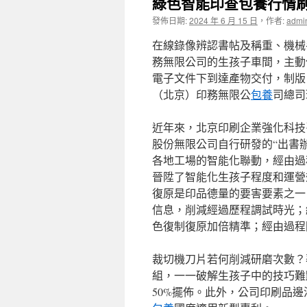
綠色智能印查包養行情刷
發佈日期:
2024 年 6 月 15 日
，
作者:
admi
在線錄像辨認書帖及稱重、機械
務無限公司的生孩子車間，主動
電子文件下到達產物交付，制版
（北京）印務無限公
包養
司總司
近年來，北京印刷企業強化科技
股份無限公司自行研發的“出書辦事
各地工場的智能化聯動，經由過
晉陞了智能化生孩子程度和運營
復原是印品德量的要害要素之一
信息，削減經過歷程調試時光；
色復制復原加倍精準；經由過程
裁切機刀片若何削減研磨次數？
組，一一破解生孩子中的技巧難
50%擺佈。此外，公司印刷品