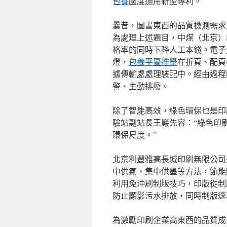
包養
國度適用新型專利。
曩昔，圖書東西的品質檢測需求
為處理上述題目，中煤（北京）
格率的同時下降人工本錢。電子
燈，
包養平臺推舉
在折頁、配頁
據傳輸處處理裝配中。經由過程
警、主動排廢。
除了智能高效，綠色環保也是印
驗站副站長王巖先容：“綠色印
環保尺度。”
北京利豐雅高長城印刷無限公司
中供氣、集中供墨等方法，節能
利用免沖刷制版技巧，印版從制
防止顯影污水排放，同時制版速
為激勵印刷企業高東西的品質成長