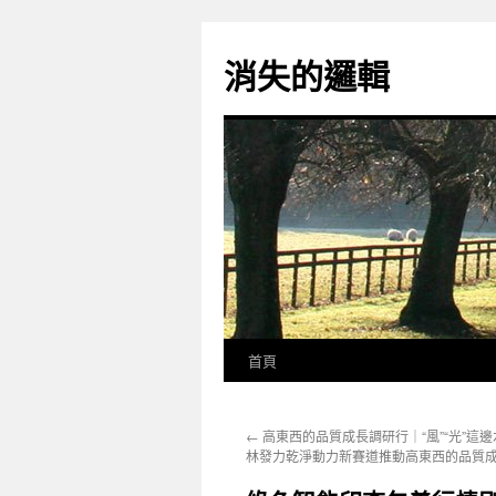
跳
至
消失的邏輯
主
要
內
容
首頁
←
高東西的品質成長調研行｜“風”“光”這
林發力乾淨動力新賽道推動高東西的品質