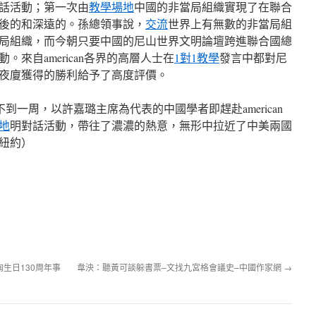
話活動；第一次由
教學場地
中國的非當局組織實現了在聯合
後的和深遠的。孫總領事說，
交流
世界上有無數的非當局組
當局組織，而今朝只要中國的尼山世界文明論壇跨進聯合國總
來自american各界的高層人士在
1對1教學
發言中都對尼
夜廈獲得的勝利給予了高度評價。
后不到一周，以許嘉璐主席為代表的中國學者即趕赴american
地
明對話活動，帶往了濃濃的熱意，無形中拉近了中美兩國
紐約）
生日130周年事
韋泱：聽黃可談躲書票–文找九宮格會議史–中國作家網
→