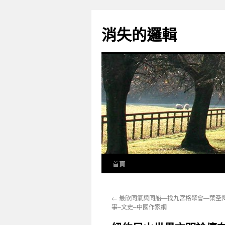
跳
至
消失的邏輯
主
要
內
容
首頁
←
最欣同氣與同船—找九宮格聚會—葉圣陶
事–文史–中國作家網