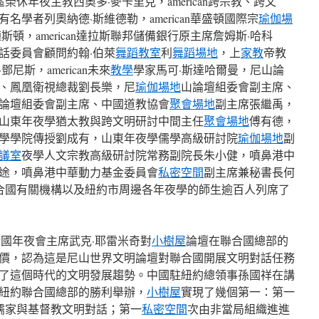
教區榮休年夜主教西奧多·麥卡里克，american跨宗教、跨文
學者列奧納德·斯維德勒，american華盛頓國際宗
瑜伽場
頓，american達拉斯聯邦儲備銀行原主席詹姆斯·哈科
話委員會顧問約翰·伯萊
舞蹈教室
利
舞蹈場地
，上
家教
帝教
斯，american未來
教學
學家馬可·斯達哈爾曼，尼山論
、鳳凰衛視總裁劉長樂，尼
瑜伽場地
山論壇組委會副主席、
論壇組委會副主席、中國道教協會
聚會場地
副主席張繼禹，
山東年夜學猶太教與跨文明研討中間主任
聚會場地
傅有德，
學學院傳授劉成有，山東年夜學儒學高級研討院
瑜伽場地
副
議室
夜學人文宗教高級研討院常務副院長朱小健，噴鼻港中
途，噴鼻港中華動力基金委員會
私密空間
副主席兼秘書長何
n和聯合國有關機構以及紐約市周邊各年夜學的師生逾百人列席了
國年夜會主席武克·耶雷米奇對
小樹屋
論壇在聯合國總部的
價，認為這是尼山世界文明論壇對聯合國開展文明對話任務
了這個時代的文明發展趨勢。中國駐紐約總領事孫國祥在講
紐約聯合國總部的勝利舉辦，
小樹屋
實現了幾個第一：第一
主辦儒家與基督教文明對話；第一
私密空間
次由非當局組織進進