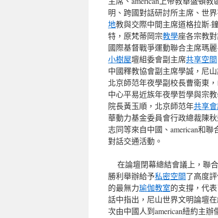
主席、american上帝教華盛頓
明、跨國對話研討所主席、世界有名
地
教與交際中間主席道格拉斯·鐘斯
特，原梵蒂岡宗
教學
座各宗教對
國際基督戰爭運動聯合主席瑪麗·鄧尼
小樹屋
壇組委會副主席
共享空間
中國釋教協會副主席學誠，尼山
北京師范年夜學副校長曹衛東，
中心平易近族年夜學哲學與宗教
院長黃玉順，北京師范年
共享會
華動力基金委員會行政總裁陳秋
志同等來自中國、america
對話交通活動。
在論壇閉幕總結會議上，聯合
勝利舉辦給予
私密空間
了高度評
的最無力
瑜伽教室
的支撐，代表
話中指出，尼山世界文明論壇在
次由中國人到american紐約