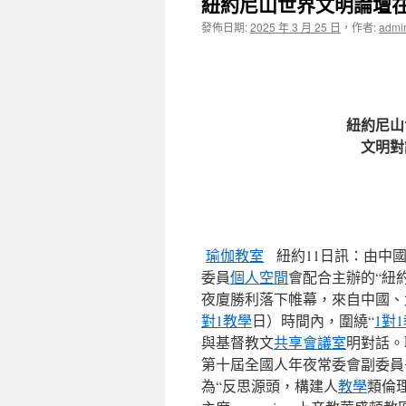
紐約尼山世界文明論壇
發佈日期:
2025 年 3 月 25 日
，
作者:
admi
紐約尼山
文明對
瑜伽教室
紐約11日訊：由中
委員
個人空間
會配合主辦的“紐
夜廈勝利落下帷幕，來自中國、
對1教學
日）時間內，圍繞“
1對
與基督教文
共享會議室
明對話。
第十屆全國人年夜常委會副委員
為“反思源頭，構建人
教學
類倫