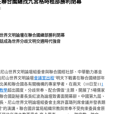
在聯合國總找九宮格時租部勝利閉幕
n
世界文明論壇在聯合國總部勝利閉幕
話成為世界分歧文明交通時代強音
國尼山世界文明論壇組委會與聯合國經社部、中華動力基金
約尼山世界文明論壇
會議室出租
”明天下戰書在聯合國總部年
北美和聯合國各有關機構的專家學者，在兩天（10日至11
1
1教學
超出國度，分歧崇奉、配合價值”主題，開展了5場儒家
聯合國副秘書長吳紅波為論壇致書面開幕辭。中國第九屆、
長、尼山世界文明論壇組委會主席許嘉璐列席會議并發表題
理”的演講。聯合國非當局組織宗教與崇奉不受拘束委員會原