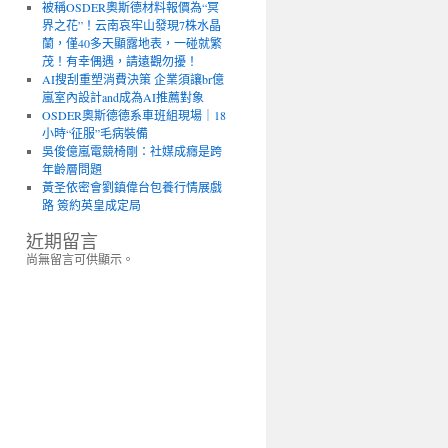
被稱OSDER奧斯德材料報價為“冥
界之花”！云南哀牢山發現7株水晶
蘭，僅40多天顯露地表，一碰就繁
茂！有幸偶遇，請遠觀勿擾！
AI搜刮重塑消費決策 企業須讓br億
嵐室內設計and成為AI推薦對象
OSDER奧斯德德系車班組現場｜18
小時“征服”毛病裝備
吳俊億嵐電競椅剛：社媒成癮是跨
年齡層問題
黃圣依密會劉鎮偉台包養行情展戲
路 簽約英皇成定局
近期留言
尚無留言可供顯示。