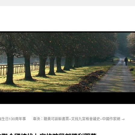
生日130周年事
韋泱：聽黃可談躲書票–文找九宮格會議史–中國作家網
→