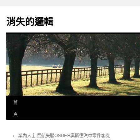
跳
至
消失的邏輯
主
要
內
容
首
頁
←
業內人士:馬航失聯OSDER奧斯德汽車零件客機