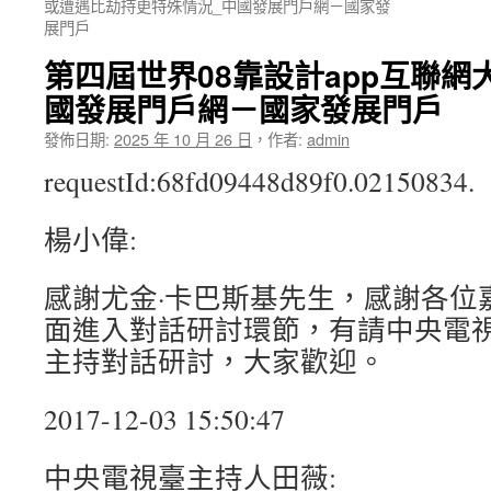
或遭遇比劫持更特殊情況_中國發展門戶網－國家發
展門戶
第四屆世界08靠設計app互聯網大
國發展門戶網－國家發展門戶
發佈日期:
2025 年 10 月 26 日
，
作者:
admin
requestId:68fd09448d89f0.02150834.
楊小偉:
感謝尤金·卡巴斯基先生，感謝各位
面進入對話研討環節，有請中央電
主持對話研討，大家歡迎。
2017-12-03 15:50:47
中央電視臺主持人田薇: