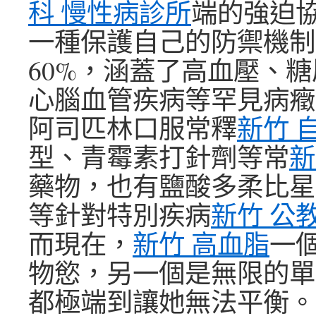
科 慢性病診所
端的強迫
一種保護自己的防禦機制
60%，涵蓋了高血壓、
心腦血管疾病等罕見病癥
阿司匹林口服常釋
新竹 
型、青霉素打針劑等常
新
藥物，也有鹽酸多柔比星
等針對特別疾病
新竹 公
而現在，
新竹 高血脂
一
物慾，另一個是無限的單
都極端到讓她無法平衡。