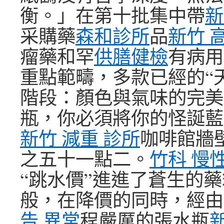
衡。」在第十批集中帶
新
采購藥
森和診所
品
新竹 
瘤藥和罕
供膳健檢
有病用
重點範疇，多款已經的“
階段：顏色與氣味的完美
瓶，你必須將你的怪誕藍
新竹 減重 診所
咖啡館牆
之五十一點二。
竹科 慢
“跳水價”進進了蒼生的
般，在降價的同時，經由
告 異常
程嚴厲的張水瓶