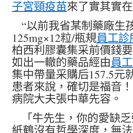
子宮頸疫苗
來了實其實在
“以前我省某制藥廠生
125mg×12粒/瓶規
員工診
柏西利膠囊集采前價錢要3
如出一轍的藥品經由
員工
集中帶量采購后157.5
患者來說，確切是福音！
病院大夫張中華先容。
「牛先生，你的愛缺乏
紙鶴沒有哲學深度，無法