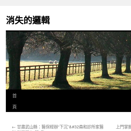
跳
至
消失的邏輯
主
要
內
容
首
頁
←
甘肅武山縣：醫保經辦“下沉”&#32森和診所家醫
上門掌