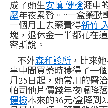
成了她生
安慎 健檢
涯中
壓
年夜累贅。“一盒藥動
一個月上去藥費得
新竹 
塊，退休金一半都花在這
密斯說。
不外
森和診所
，比來她
事中間買藥時獲得了一個
月25日起，她常用的醫
帕司他片價錢年夜幅降落
健檢
本來的36元/盒降到2