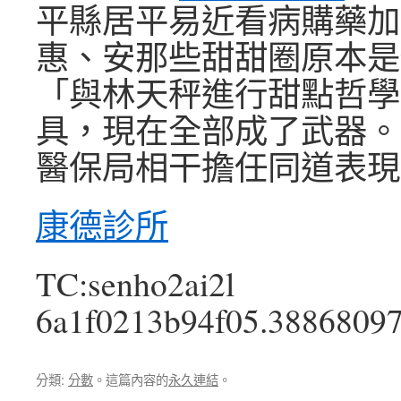
平縣居平易近看病購藥加
惠、安那些甜甜圈原本是
「與林天秤進行甜點哲學
具，現在全部成了武器。
醫保局相干擔任同道表現
康德診所
TC:senho2ai2l
6a1f0213b94f05.3886809
分類:
分數
。這篇內容的
永久連結
。