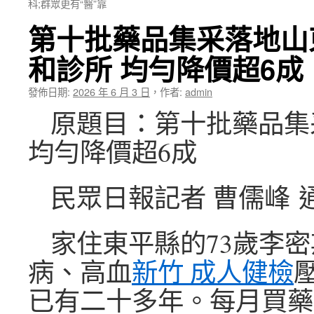
科;群眾更有“醫”靠
第十批藥品集采落地山
和診所 均勻降價超6成
發佈日期:
2026 年 6 月 3 日
，
作者:
admin
原題目：第十批藥品集
均勻降價超6成
民眾日報記者 曹儒峰 
家住東平縣的73歲李
病、高血
新竹 成人健檢
已有二十多年。每月買藥