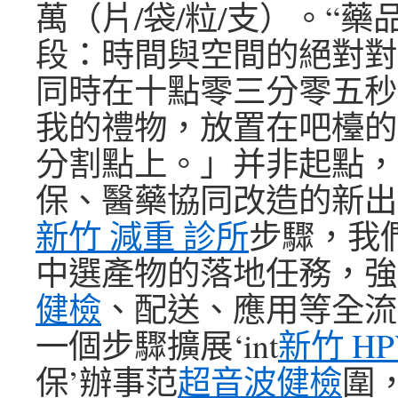
萬（片/袋/粒/支）。“
段：時間與空間的絕對對
同時在十點零三分零五秒
我的禮物，放置在吧檯的
分割點上。」并非起點，
保、醫藥協同改造的新出
新竹 減重 診所
步驟，我
中選產物的落地任務，強
健檢
、配送、應用等全流
一個步驟擴展‘int
新竹 H
保’辦事范
超音波健檢
圍