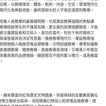
任務，以教導理念、體系、軌制、內容、方式、管理現代化
現代化為焦點效能，最終是辦大好人平易近滿意的教導。
培養人是教導的最基礎問題，也是建設教導強國的焦點課
導傳授給學生的不僅是知識，更主要的是價值觀塑造、才能
會主義建設者和交班人，是功在當代、利在千秋的德政工
長遠發展具有決定性意義。推進教導現代化、建設教導強
把樹德樹人融進思惟品德教導、文明知識教導、專業知識教
穿基礎教導、職業教導、高級教導各領域，引導青少年堅定
培養高貴的品德情操、鍛造堅忍不拔的奮斗精力，成為擔當
。
，擁有豐富的紅色歷史文明遺產，保留無缺的反動舊居舊址
與德育任務結合起來，深刻開展幻想信心和思惟品格教導，按