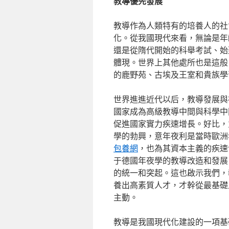
教導優先發展
教導作為人類特有的培養人的社
化。從我國現代來看，無論是年
還是從隋代開始的科舉考試、始
體現。世界上其他處所也是這般
的鹿野苑、古埃及王室和貴族學
世界進進近代以后，教導發展與
國家成為高級教導中間與科學中
促進國家實力疾速增長。好比，
學的勃興，意年夜利是當時歐洲
包養網
，也為其資本主義的疾速
于德國年夜學的教導改造和發展
的統一和突起。這也啟示我們，
養出高素質人才，才幹從最基礎
主動。
教導是我國現代化建設的一項基