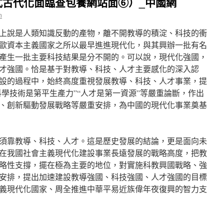
式古代化面臨查包養網站面⑥）_中國網
n
上說是人類知識反動的產物，離不開教導的積淀、科技的衝
歐資本主義國家之所以最早進進現代化，與其興辦一批有名
產生一批主要科技結果是分不開的。可以說，現代化強國，
才強國。恰是基于對教導、科技、人才主要感化的深入認
設的過程中，始終高度重視發展教導、科技、人才事業，提
科學技術是第平生產力”“人才是第一資源”等嚴重論斷，作出
、創新驅動發展戰略等嚴重安排，為中國的現代化事業奠基
須靠教導、科技、人才。這是歷史發展的結論，更是面向未
在我國社會主義現代化建設事業長遠發展的戰略高度，把教
略性支撐，擺在極為主要的地位，對實施科教興國戰略、強
安排，提出加速建設教導強國、科技強國、人才強國的目標
義現代化國家、周全推進中華平易近族偉年夜復興的智力支