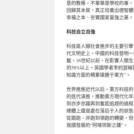
意的教導，不單單是學校的事，
回歸其本質，真正培養出德智體
幸福之本、夯實國家富強之基。
科技自立自強
科技是人類社會進步的主要引擎
代文明史上，中國的科技發明一
載，16世紀以前，在影響人類生
的58%以上。英國學者李約瑟稱
知識方面的積累遠勝于東方”。
世界進進近代以后，東方科技的
的迭代演進，推動東方現代化年
到亦步亦趨再到奮起追趕的過程
總體上還是處在落后于人的狀態
從跟跑、并跑到領跑的轉變，但
我國發展的“阿喀琉斯之踵”。