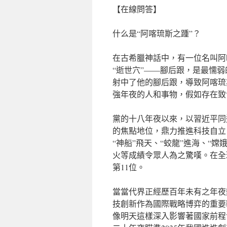
【在線問答】
什么是“阿喀琉斯之踵”？
在古希臘神話中，有一位名叫阿
“逝世穴”——腳后跟，是最懦
射中了他的腳后跟，導致阿喀琉
強年夜的人和事物，假如存在致
黨的十八年夜以來，以習近平同
的焦點地位，鼎力推進科技自立
“神船”飛天、“蛟龍”進海、“嫦
火等成績令眾人為之驚嘆。在全球
第11位。
當當代界正經歷百年未有之年夜
技創新作為國際戰略博弈的重要
像明天這樣深入影響著國家前程