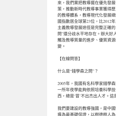
來，我們黨把教導擺在優先發展
策，推動新時代教導事業獲得歷
的教導體系，教導現代化發展總
國指數居全球第23位，比201
主義教導發展途徑是完整正確的
問”還分歧水平地存在。辦大好
觸及教導質量的進步、優質資源
變。
【在線問答】
什么是“錢學森之問”？
2005年，我國有名科學家錢學
一所年夜學能夠依照培養科學技
西，總是‘冒’不出杰出人才。這
我們要建設的教導強國，是中國
導為最基礎保證，以樹德樹人為