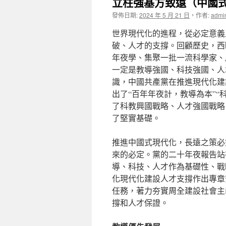
立柱強基方致遠（中國
發佈日期:
2024 年 5 月 21 日
，
作者:
admi
世界現代化的進程，從必定意義
破、人才的支撐。回顧歷史，西
年夜學、集聚一批一流科學家、
一定是教導強國、科技強國、人
識，中國共產黨在推進現代化建
出了“百年年夜計，教導為本”“
了科教興國戰略、人才強國戰略
了堅實基礎。
推進中國式現代化，長遠之策必
來的必定。黨的二十年夜報告站
導、科技、人才作為基礎性、戰
化現代化建設人才支撐作出專章
任務，著力夯實周全建設社會主
撐和人才保證。