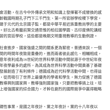
會活動，在古今中外傳承文明和知識上發揮著不成替換的感
齡戰國時期孔子門下三千門生、第一所官辦學校稷下學宮，
建于元代的北京國子監，都是中華平易近族重教尚學的主要
。好比古希臘前賢交通思惟的柏拉圖學園、古印度佛陀講經
習的宮廷學校，這些都是晚期文明重視教導的生動例證。
社會進步、國家強盛之間的關系更為緊密。普通來說，一個
間的時間年夜致是重疊的，進而兩者彼此感化、相輔相成，
意年夜利成為16世紀的世界科學活動中間就源于中世紀年夜
年夜學最多的處所，為其成為世界科學活動中間奠基了基礎
發展創造了有利條件；德國成為近代科學活動中間，也得益
，從而吸引了世界上最優秀的學者和學生，無力促進了德國
教導興則國家興，教導強則國家強，只要把教導搞上往，培
上增強國家的綜合國力，才幹在劇烈的國際競爭中贏得戰略
礎性事業，是國之年夜計、黨之年夜計。黨的十八年夜以