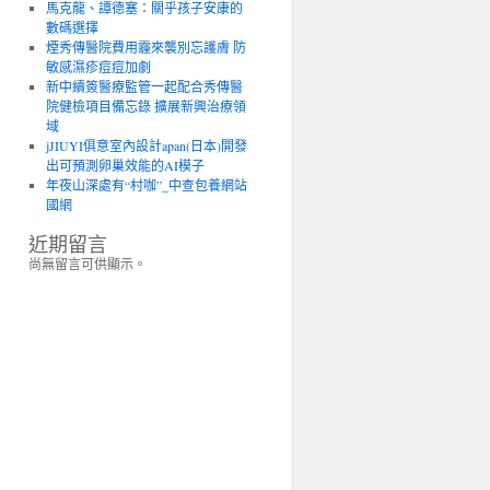
馬克龍、譚德塞：關乎孩子安康的
數碼選擇
煙秀傳醫院費用霾來襲別忘護膚 防
敏感濕疹痘痘加劇
新中續簽醫療監管一起配合秀傳醫
院健檢項目備忘錄 擴展新興治療領
域
jJIUYI俱意室內設計apan(日本)開發
出可預測卵巢效能的AI模子
年夜山深處有“村咖”_中查包養網站
國網
近期留言
尚無留言可供顯示。