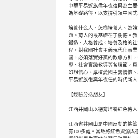
中華平易近族偉年夜復興為主要
為基礎路徑，以支撐引領中國式
培養什么人、怎樣培養人、為誰
題。育人的最基礎在于樹德。教
鍛造、人格養成。培養及格的社
程，對我國社會主義現代化事業
國，必須落實好黨的教導方針，
導、社會實踐教導等各環節，貫
幻想信心、厚植愛國主義情懷、
平易近族復興年夜任的時代新人
【經驗分送朋友】
江西井岡山以德育培養紅色傳人
江西省井岡山是中國反動的搖籃
有100多處。當地將紅色資源