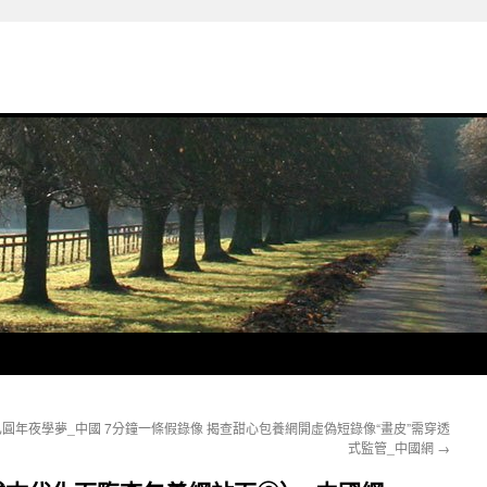
已圓年夜學夢_中國
7分鐘一條假錄像 揭查甜心包養網開虛偽短錄像“畫皮”需穿透
式監管_中國網
→