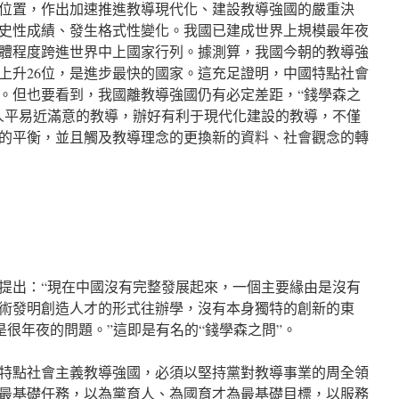
位置，作出加速推進教導現代化、建設教導強國的嚴重決
史性成績、發生格式性變化。我國已建成世界上規模最年夜
體程度跨進世界中上國家行列。據測算，我國今朝的教導強
2年上升26位，是進步最快的國家。這充足證明，中國特點社會
。但也要看到，我國離教導強國仍有必定差距，“錢學森之
人平易近滿意的教導，辦好有利于現代化建設的教導，不僅
的平衡，並且觸及教導理念的更換新的資料、社會觀念的轉
森提出：“現在中國沒有完整發展起來，一個主要緣由是沒有
術發明創造人才的形式往辦學，沒有本身獨特的創新的東
是很年夜的問題。”這即是有名的“錢學森之問”。
特點社會主義教導強國，必須以堅持黨對教導事業的周全領
最基礎任務，以為黨育人、為國育才為最基礎目標，以服務