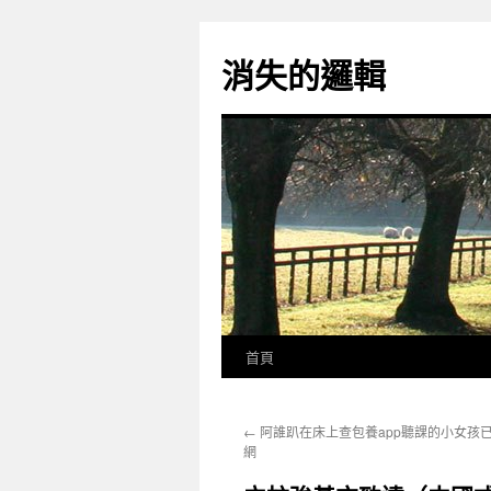
跳
至
消失的邏輯
主
要
內
容
首頁
←
阿誰趴在床上查包養app聽課的小女孩
網