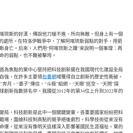
喀琉斯的好漢，傳說他刀槍不進、所向無敵，但身上有一個
弱的處所。在特洛伊戰爭中，了解阿喀琉斯弱點的對手，用箭
斯身亡。后來，人們用“阿喀琉斯之踵”來說明一個事理：再
命的弱點，也不難被擊垮。
道為焦點的黨中心堅持把科技創新擺在我國現代化建設全局
自強，在許多主要領
包養網
域獲得自立創新的歷史性衝破，
娥”奔月、“墨子”傳信、“斗極”組網、“天眼”巡空、“天問”探
創新指數排名中，我國從2012年的第34位上升到2022年的
變局，科技創新是此中一個關鍵變量。各重要國家紛紛把科
戰場，圍繞科技制高點的競爭絕後劇烈。科學技術從來沒有
命運，從來沒有像明天這樣深入影響著國民生涯福祉。黨的