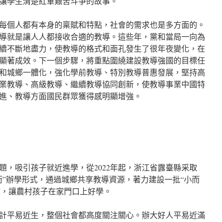
讓學生清楚紅軍艱苦斗爭的故事。
每個人都有本身的稟賦和特點，社會的需求也是多方面的。
導就是讓人人都接收合適的教導。這些年，黨和當局一向為
續不斷地盡力，使教導的格式和面孔發生了很年夜變化，在
顯著成效。下一個步驟，將重點圍繞建設教導強國的目標任
和城鄉一體化，強化學前教導、特別教導普惠發展，堅持高
業教導、高級教導、繼續教導協同創新，使教導事業中國特
進、教導方面國民群眾獲得感明顯增強。
題，吸引孩子就近進學，從2022年起，浙江省露臺縣采取
銜”辦學形式，通過城鄉共享教導資源，著力建設一批“小而
名校，讓農村孩子在家門口上好學。
計平易近生，整個社會都高度關注關心。辦大好人平易近滿