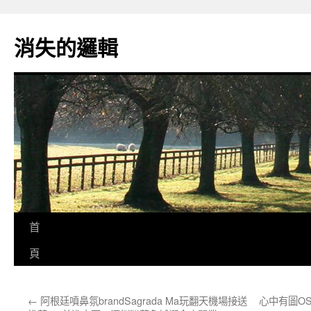
跳
至
消失的邏輯
主
要
內
容
首
頁
←
阿根廷噴鼻氛brandSagrada Ma玩翻天機場接送
心中有圖O