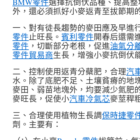
BMW零件
選擇抗倒伏品種、提高整
外，還必須抓好小麥返青至拔節期
一、對有徒長趨勢的麥田應及早進
零件
止旺長。
賓利零件
開春后還需
零件
，切斷部分老根，促進
油氣分
零件貿易商
生長，增強小麥抗倒伏
二、控制使用返青分蘗肥，合理
汽
水。除了底肥不足、土壤貧瘠的地
麥田、弱苗地塊外，均要減少氮肥
麥旺長，促使小
汽車冷氣芯
麥莖稈
三、合理使用植物生長調
保時捷零
劑。主要有：