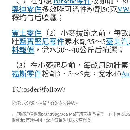
（1）在小麥
Porsche零件
拔節前，每
奧迪零件
多效唑可溫性粉劑50克
V
釋均勻后噴灑；
賓士零件
（2）小麥拔節之前，每畝
壯
藍寶堅尼零件
素水劑25～5
臺北汽
料報價
，兌水30～40公斤后噴灑；
（3）在小麥起身前，每畝用助壯素1
福斯零件
粉劑3．5～5克，兌水40
A
TC:osder9follow7
分類: 未分類。這篇內容的
永久連結
。
←
阿根廷噴鼻氛brandSagrada Ma玩翻天機場接送
心中有圖O
推薦dre首進中國，深圳灣萬象城概念店開業