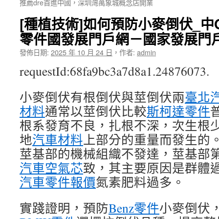
推薦dre首進中國，深圳灣萬象城概念店開業
[種植技術]如何預防小麥倒伏_中
零件國發展門戶網－國家發展門
發佈日期:
2025 年 10 月 24 日
，
作者:
admin
requestId:68fa9bc3a7d8a1.24876073.
小麥倒伏有根倒伏與莖倒伏兩
臺北
材料
通常以莖倒伏比較
斯柯達零件
根系發育不良，扎根不深，次生根
地
汽車材料
上部分的重量而發生的
莖基部的機械組織不發達，莖基部
汽車空氣芯
致，其主要原因是群體
汽車零件報價
氮素肥料過多。
實踐證明，預防
Benz零件
小麥倒伏