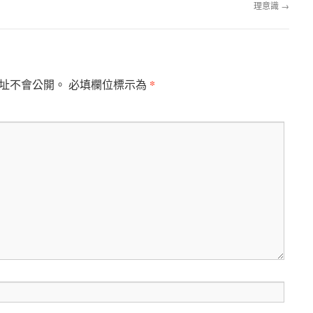
理意識
→
*
址不會公開。
必填欄位標示為