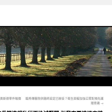
R奧斯德零件報價
臨秀傳醫院供膳終設定已辦妥？衛生部擬加強公眾對預先護
理意識
→