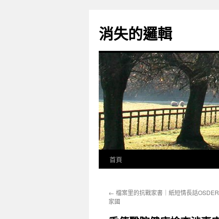
跳
至
消失的邏輯
主
要
內
容
首頁
←
檔案里的抗戰家書｜紙短情長話OSDE
家國