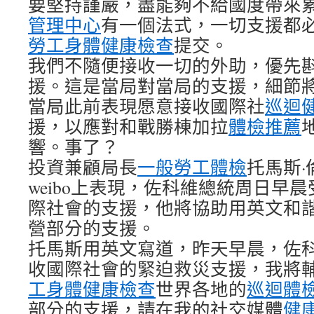
要堅持謹嚴，盡能夠不給國度帶來
管理中心
有一個法式，一切支援都
勞工身體健康檢查
提交。
我們不隨便接收一切的外助，優先
援。這是當局對當局的支援，細節
當局此前表現愿意接收國際社
巡迴
援，以應對和戰勝棟加拉
體檢推薦
響。事了？
投資兼顧局長
一般勞工體檢
托馬斯
weibo上表現，佐科維總統周日早
際社會的支援，他將協助用英文和
營部分的支援。
托馬斯用英文寫道，昨天早晨，佐
收國際社會的緊迫救災支援，我將
工身體健康檢查
世界各地的
巡迴體
部分的支援，請在我的社交媒體
健