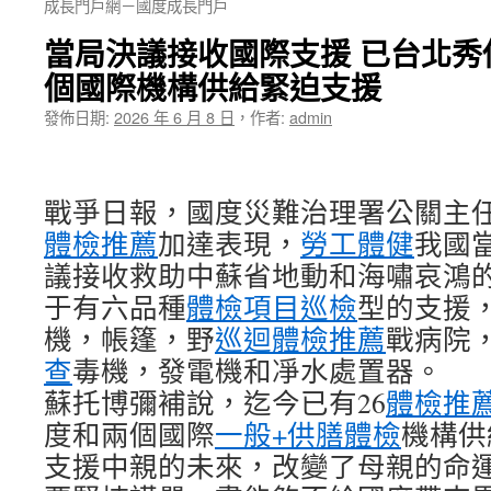
成長門戶網－國度成長門戶
當局決議接收國際支援 已台北秀傳健
個國際機構供給緊迫支援
發佈日期:
2026 年 6 月 8 日
，
作者:
admin
戰爭日報，國度災難治理署公關主任
體檢推薦
加達表現，
勞工體健
我國
議接收救助中蘇省地動和海嘯哀鴻
于有六品種
體檢項目
巡檢
型的支援，
機，帳篷，野
巡迴體檢推薦
戰病院
查
毒機，發電機和凈水處置器。
蘇托博彌補說，迄今已有26
體檢推
度和兩個國際
一般+供膳體檢
機構供
支援中親的未來，改變了母親的命