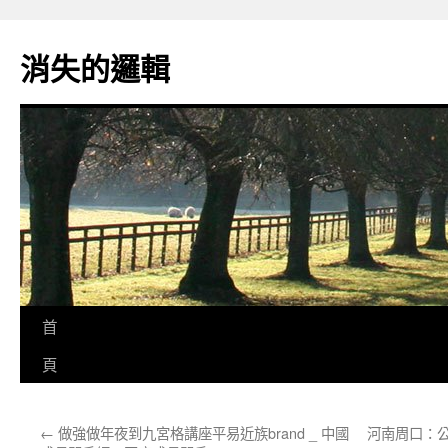
跳
至
消失的邏輯
主
要
內
容
首
頁
←
做強做年夜到九宮格講座平易近族brand _ 中國
河南周口：