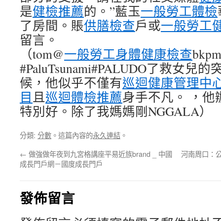
是
健檢推薦
的。”藍玉
一般勞工體檢
了房間。賬
供膳檢查
戶或
一般勞工
留言。
（tom@
一般勞工身體健康檢查
bkpm
#PaluTsunami#PALUDO了救
候，他似乎不僅有
巡迴健康管理中
目
且
巡迴體檢推薦
身手不凡。 ，他
特別好。除了我媽媽剛NGGALA）
分類:
分數
。這篇內容的
永久連結
。
←
做強做年夜到九宮格講座平易近族brand _ 中國
河南周口：
成長門戶網－國度成長門戶
發佈留言