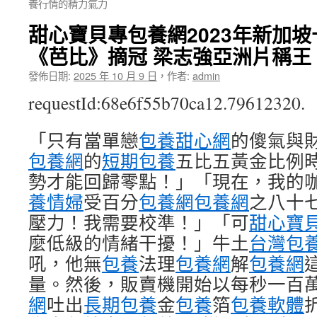
養行情的精力氣力
甜心寶貝專包養網2023年新加
《芭比》摘冠 梁志強亞洲片稱王
發佈日期:
2025 年 10 月 9 日
，
作者:
admin
requestId:68e6f55b70ca12.79612320.
「只有當單戀
包養甜心網
的傻氣與
包養網
的
短期包養
五比五黃金比例
勢才能回歸零點！」「現在，我的
養情婦
受百分
包養網
包養網
之八十
壓力！我需要校準！」「可
甜心寶
麼低級的情緒干擾！」牛土
台灣包
吼，他無
包養
法理
包養網
解
包養網
量。然後，販賣機開始以每秒一百
網
吐出
長期包養
金
包養
箔
包養軟體