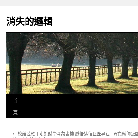
跳
至
消失的邏輯
主
要
內
容
首
頁
←
校館弦歌丨走進錢學森藏書樓 感悟迷信巨匠專包
背負弒師叛