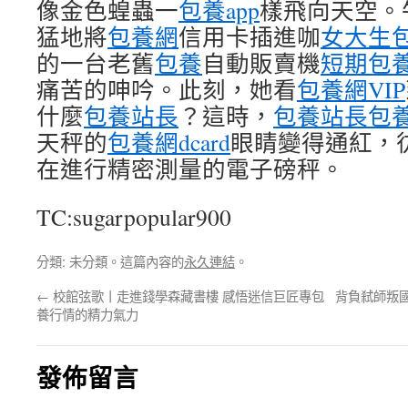
像金色蝗蟲一
包養app
樣飛向天空。
猛地將
包養網
信用卡插進咖
女大生
的一台老舊
包養
自動販賣機
短期包
痛苦的呻吟。此刻，她看
包養網VIP
什麼
包養站長
？這時，
包養站長
包
天秤的
包養網dcard
眼睛變得通紅，
在進行精密測量的電子磅秤。
TC:sugarpopular900
分類: 未分類。這篇內容的
永久連結
。
←
校館弦歌丨走進錢學森藏書樓 感悟迷信巨匠專包
背負弒師叛
養行情的精力氣力
發佈留言