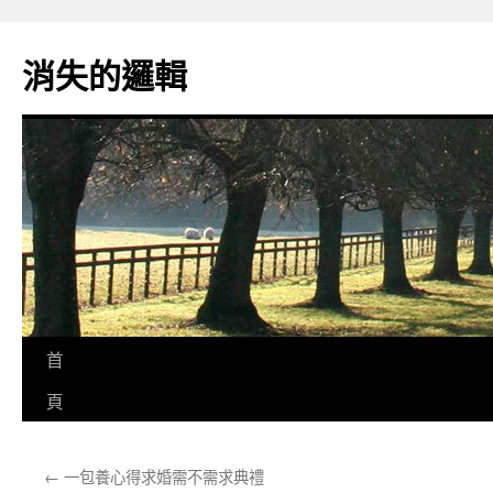
跳
至
消失的邏輯
主
要
內
容
首
頁
←
一包養心得求婚需不需求典禮