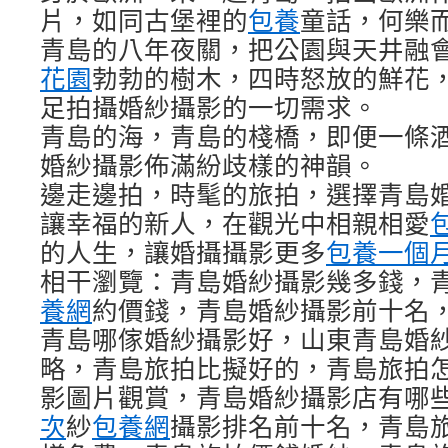
片，如同古堡裡的
包養
童話，何樂
青島的八年夜關，把公園與天井融
花園
勃勃的樹木，四時怒放的鮮花
足拍攝婚紗攝影的一切需求。
青島的海，青島的棧橋，即便一條
婚紗攝影佈滿紛歧樣的神韻。
邊走邊拍，時髦的旅拍，選擇青島
讓幸福的新人，在觀光中相親相愛
的人生，讓婚攝攝影更多
包養一個
相干瀏覽：青島婚紗攝影幾多錢，
養網
約價錢，青島婚紗攝影前十名
青島哪傢婚紗攝影好，山東青島婚
略，青島旅拍比擬好的，青島旅拍
影圖片觀賞，青島婚紗攝影店有哪
次
紗
包養網
攝影排名前十名，青島