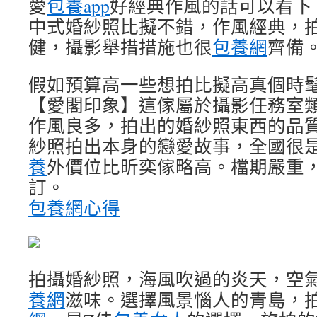
愛
包養app
好經典作風的話可以看下
中式婚紗照比擬不錯，作風經典，
健，攝影舉措措施也很
包養網
齊備
假如預算高一些想拍比擬高真個時
【愛閣印象】這傢屬於攝影任務室
作風良多，拍出的婚紗照東西的品
紗照拍出本身的戀愛故事，全國很
養
外價位比昕奕傢略高。檔期嚴重
訂。
包養網心得
拍攝婚紗照，海風吹過的炎天，空
養網
滋味。選擇風景惱人的青島，