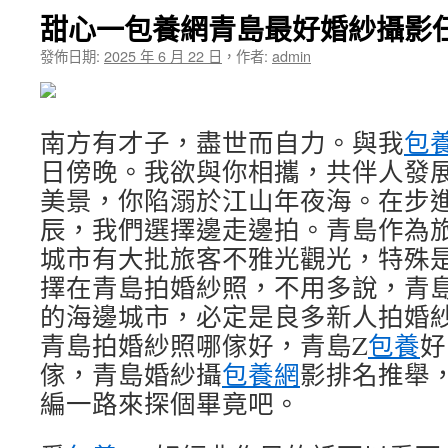
甜心一包養網青島最好婚紗攝影
發佈日期:
2025 年 6 月 22 日
，
作者:
admin
南方有才子，盡世而自力。與我
包
日傍晚。我欲與你相攜，共伴人發
美景，你陷溺於江山年夜海。在步
辰，我們選擇邊走邊拍。青島作為
城市有大批旅客不雅光觀光，特殊
擇在青島拍婚紗照，不用多說，青
的海邊城市，必定是良多新人拍婚
青島拍婚紗照哪傢好，青島Z
包養
好
傢，青島婚紗攝
包養網
影排名推舉
編一路來探個畢竟吧。