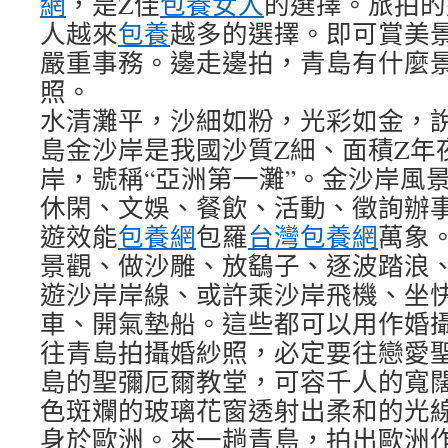
網
，是Z佳
包養女人
的選擇。旅拍的
人越來
包養
越多的選擇。即可賞美
嚴重事務。邊走邊拍，青島有什麼
照。
水清灘平，沙細如粉，光彩如金，說
島金沙岸是我國沙質Z細、面積Z年
岸，號稱“亞洲第一灘”。金沙岸風
休閑、文娛、餐飲、活動、徵詢辦
遊效能
包養網
包羅
台灣包養網
萬象
景觀、做沙雕、放鷂子、逐波踏浪
遊沙岸岸線、或許乘沙岸飛機、坐
車、開氣墊船。這些都可以用作婚
往青島拍攝婚紗照，必定要往戀愛
島的聖彌厄爾教堂，可容千人的寬
色斑斕的玻璃花窗透射出柔和的光
身於歐洲。來一趟青島，拍出歐洲