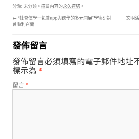
分類: 未分類。這篇內容的
永久連結
。
←
“社會儒學一包養app與儒學的多元開展”學術研討
文明活
會順利召開
發佈留言
發佈留言必須填寫的電子郵件地址
*
標示為
留言
*