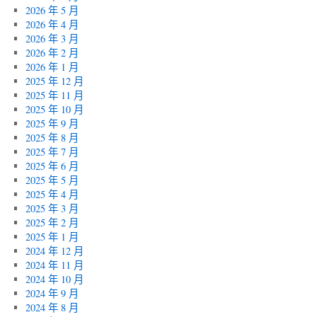
2026 年 5 月
2026 年 4 月
2026 年 3 月
2026 年 2 月
2026 年 1 月
2025 年 12 月
2025 年 11 月
2025 年 10 月
2025 年 9 月
2025 年 8 月
2025 年 7 月
2025 年 6 月
2025 年 5 月
2025 年 4 月
2025 年 3 月
2025 年 2 月
2025 年 1 月
2024 年 12 月
2024 年 11 月
2024 年 10 月
2024 年 9 月
2024 年 8 月