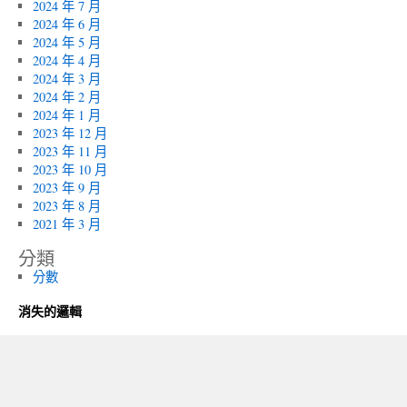
2024 年 7 月
2024 年 6 月
2024 年 5 月
2024 年 4 月
2024 年 3 月
2024 年 2 月
2024 年 1 月
2023 年 12 月
2023 年 11 月
2023 年 10 月
2023 年 9 月
2023 年 8 月
2021 年 3 月
分類
分數
消失的邏輯