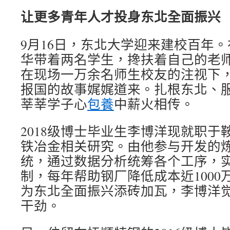
让更多青年人才投身东北全面振兴
9月16日，东北大学迎来建校百年
华带着两名学生，搀扶着自己的老
在现场一万余名师生校友的注视下
报国的故事娓娓道来。扎根东北、
莘莘学子心
包養
中薪火相传。
2018级博士毕业生李博洋现就职于
铁冶金相关研究。由他参与开发的
统，通过数据分析统筹各个工序，
制，每年帮助钢厂降低成本近1000
为东北全面振兴添砖加瓦，李博洋
干劲。