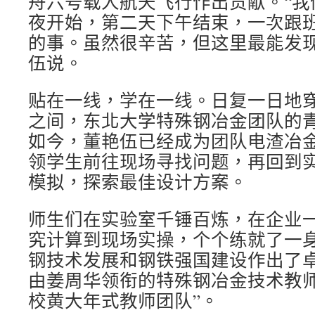
舟六号载人航天飞行作出贡献。“我
夜开始，第二天下午结束，一次跟班
的事。虽然很辛苦，但这里最能发现
伍说。
贴在一线，学在一线。日复一日地
之间，东北大学特殊钢冶金团队的
如今，董艳伍已经成为团队电渣冶
领学生前往现场寻找问题，再回到
模拟，探索最佳设计方案。
师生们在实验室千锤百炼，在企业
究计算到现场实操，个个练就了一
钢技术发展和钢铁强国建设作出了卓越
由姜周华领衔的特殊钢冶金技术教师
校黄大年式教师团队”。