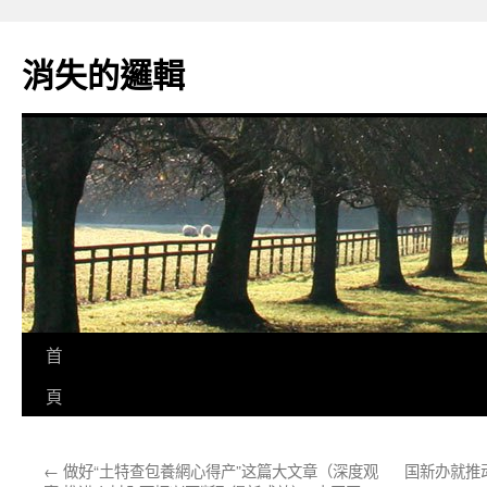
跳
至
消失的邏輯
主
要
內
容
首
頁
←
做好“土特查包養網心得产”这篇大文章（深度观
国新办就推