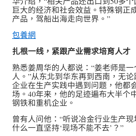
华介绍，“相关产品还出口到50多
巨大的经济和社会效益。特殊钢正
产品，驾船出海走向世界。”
包養網
扎根一线，紧跟产业需求培育人才
熟悉姜周华的人都说：“姜老师是一
人。”从东北到华东再到西南，无论
企业在生产实践中遇到问题，他都
场。40年来，他的足迹遍布大半个
钢铁和重机企业。
曾有人问他：“听说冶金行业生产现
什么一直坚持‘现场不能不去’？”