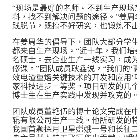
“现场是最好的老师。不到生产现场
料，找不到解决问题的途径。”姜周
践脱节，既搞不好研究，也锻炼不出
在姜周华的倡导下，团队大部分学
都来自生产现场。“近十年，我们培养
名硕士。去企业生产一线实习，成
修课。”团队成员耿鑫说，“我们的
效电渣重熔关键技术的开发和应用’项
家科技进步一等奖。项目研发的几个
博士生在生产实践中发现并攻克的。
团队成员董艳伍的博士论文完成在
辊有限公司生产一线。他所研发的
我国首颗探月卫星嫦娥一号和长征